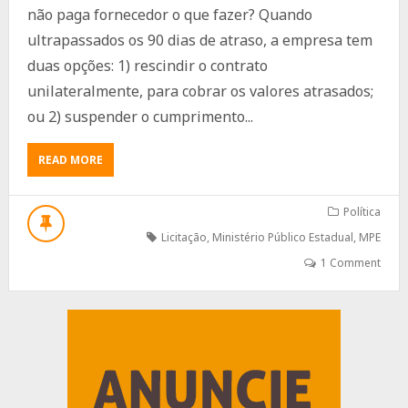
não paga fornecedor o que fazer? Quando
ultrapassados os 90 dias de atraso, a empresa tem
duas opções: 1) rescindir o contrato
unilateralmente, para cobrar os valores atrasados;
ou 2) suspender o cumprimento...
ABOUT
READ MORE
PORQUE
A
PREFEITURA
Política
NÃO
Licitação
,
Ministério Público Estadual
,
MPE
PAGA
O
1 Comment
FORNECEDOR
E
O
Advertisement
QUE
FAZER?