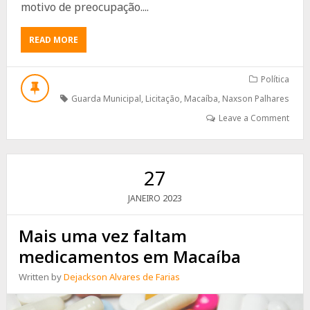
motivo de preocupação....
ABOUT
READ MORE
PREFEITURA
NÃO
FAZ
Política
CONCURSO
Guarda Municipal
,
Licitação
,
Macaíba
,
Naxson Palhares
PARA
GUARDA
Leave a Comment
MUNICIPAL,
MAS
QUER
CONTRATAR
27
VIGILÂNCIA
ARMADA
2023
JANEIRO
Mais uma vez faltam
medicamentos em Macaíba
Written by
Dejackson Alvares de Farias