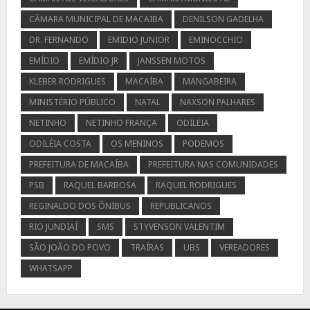
CÂMARA MUNICIPAL DE MACAIBA
DENILSON GADELHA
DR. FERNANDO
EMIDIO JUNIOR
EMINOCCHIO
EMÍDIO
EMÍDIO JR
JANSSEN MOTOS
KLEBER RODRIGUES
MACAÍBA
MANGABEIRA
MINISTÉRIO PÚBLICO
NATAL
NAXSON PALHARES
NETINHO
NETINHO FRANÇA
ODILEIA
ODILÉIA COSTA
OS MENINOS
PODEMOS
PREFEITURA DE MACAÍBA
PREFEITURA NAS COMUNIDADES
PSB
RAQUEL BARBOSA
RAQUEL RODRIGUES
REGINALDO DOS ÔNIBUS
REPUBLICANOS
RIO JUNDIAÍ
SMS
STYVENSON VALENTIM
SÃO JOÃO DO POVO
TRAÍRAS
UBS
VEREADORES
WHATSAPP