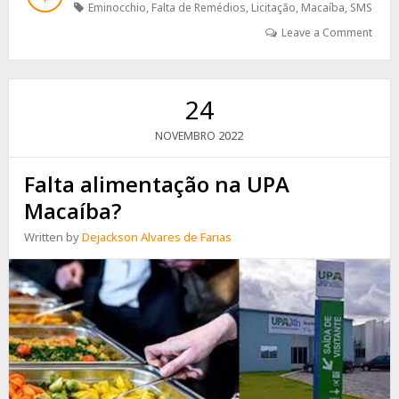
Eminocchio
,
Falta de Remédios
,
Licitação
,
Macaíba
,
SMS
MEDICAMENTOS
EM
Leave a Comment
MACAÍBA
24
2022
NOVEMBRO
Falta alimentação na UPA
Macaíba?
Written by
Dejackson Alvares de Farias