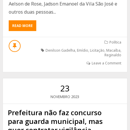
Aelson de Rose, Jadson Emanoel da Vila São José e
outros duas pessoas...
ABOUT
READ MORE
EMPRESÁRIO
LIGADO
À
Política
POLÍTICA
Denilson Gadelha
,
Emídio
,
Licitação
,
Macaíba
,
FALA
Reginaldo
SOBRE
Leave a Comment
ACUSAÇÕES
23
2023
NOVEMBRO
Prefeitura não faz concurso
para guarda municipal, mas
quer contratar vigilância