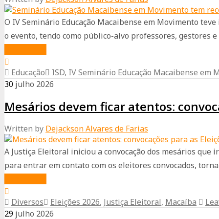
da
maior
O IV Seminário Educação Macaibense em Movimento teve iní
escola
o evento, tendo como público-alvo professores, gestores e 
da
about
Read More
rede,
Seminário
no
Educação
ISD
,
IV Seminário Educação Macaibense em 
Educação
Bairro
30
julho
2026
Macaibense
São
Mesários devem ficar atentos: convoc
em
José
Movimento
Written by
Dejackson Alvares de Farias
tem
recorde
A Justiça Eleitoral iniciou a convocação dos mesários que 
de
para entrar em contato com os eleitores convocados, tornan
inscritos
about
Read More
Mesários
Diversos
Eleições 2026
,
Justiça Eleitoral
,
Macaíba
Lea
devem
29
julho
2026