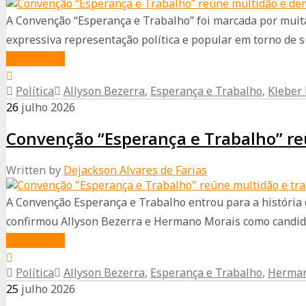
Augusto
A Convenção “Esperança e Trabalho” foi marcada por muit
Severo
expressiva representação política e popular em torno de sua
começa
about
Read More
nesta
Convenção
quinta-
Política
Allyson Bezerra
,
Esperança e Trabalho
,
Kleber
“Esperança
feira
26
julho
2026
e
(30)
Convenção “Esperança e Trabalho” re
Trabalho”
reúne
Written by
Dejackson Alvares de Farias
multidão
e
A Convenção Esperança e Trabalho entrou para a história d
demonstra
confirmou Allyson Bezerra e Hermano Morais como candidat
força
about
Read More
política
Convenção
de
Política
Allyson Bezerra
,
Esperança e Trabalho
,
Herman
“Esperança
Kleber
25
julho
2026
e