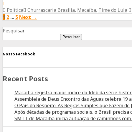
Prefeitura
Macaíba
nas
Política
Churrascaria Brasilia
,
Macaíba
,
Time do Lula
recebe
Comunidades
1
2
…
5
Next →
Encontro
Advertisement
Time
Pesquisar
de
Pesquisar
Lula
nesta
Nosso Facebook
terça-
feira
Recent Posts
28/07
Macaíba registra maior índice do Ideb da série histór
Assembleia de Deus Encontro das Águas celebra 19 
O País do Respeito: As Regras Simples que Fazem d
Após décadas de programas sociais, o Brasil precisa
SMTT de Macaíba inicia autuação de caminhões com tr