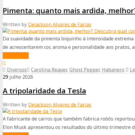
ficar
Pimenta: quanto mais ardida, melhor
atentos:
convocações
Written by
Dejackson Alvares de Farias
para
as
Da suavidade da pimenta biquinho à intensidade extrema d
Eleições
de acrescentarem cor, aroma e personalidade aos pratos, as
2026
about
Read More
já
Pimenta:
começaram
Diversos
Carolina Reaper
,
Ghost Pepper
,
Habanero
L
quanto
29
julho
2026
mais
A tripolaridade da Tesla
ardida,
melhor?
Written by
Dejackson Alvares de Farias
Descubra
qual
A fabricante de carros que também fabrica robôs reportou
combina
Elon Musk apresentou os resultados do último trimestre da 
com