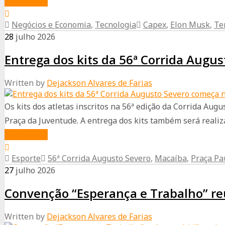
about
Read More
cada
A
prato
Negócios e Economia
,
Tecnologia
Capex
,
Elon Musk
,
Te
tripolaridade
28
julho
2026
da
Entrega dos kits da 56ª Corrida Augus
Tesla
Written by
Dejackson Alvares de Farias
Os kits dos atletas inscritos na 56ª edição da Corrida Aug
Praça da Juventude. A entrega dos kits também será realiza
about
Read More
Entrega
Esporte
56ª Corrida Augusto Severo
,
Macaíba
,
Praça Pa
dos
27
julho
2026
kits
Convenção “Esperança e Trabalho” reú
da
56ª
Written by
Dejackson Alvares de Farias
Corrida