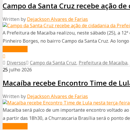
Rodrigues
Campo da Santa Cruz recebe ação de 
Trabalho”
reúne
Written by
Dejackson Alvares de Farias
multidão
e
A Prefeitura de Macaíba realizou, neste sábado (25), a 1
transforma
Pinheiro Borges, no bairro Campo da Santa Cruz. Ao longo 
Natal
about
Read More
em
Campo
palco
Diversos
Campo da Santa Cruz
,
Prefeitura de Macaíba
,
da
de
25
julho
2026
Santa
grande
Macaíba recebe Encontro Time de Lula
Cruz
mobilização
recebe
política
Written by
Dejackson Alvares de Farias
ação
de
Macaíba será palco de um importante encontro voltado ao 
cidadania
a partir das 18h30, a Churrascaria Brasília será o ponto de.
da
about
Read More