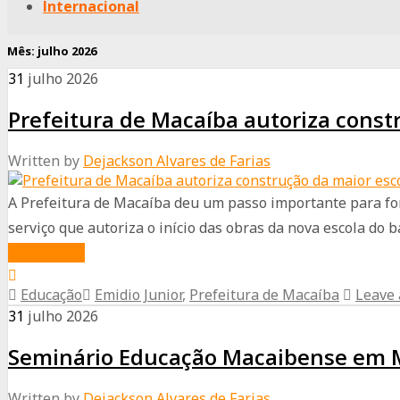
Internacional
Mês:
julho 2026
31
julho
2026
Prefeitura de Macaíba autoriza constr
Written by
Dejackson Alvares de Farias
A Prefeitura de Macaíba deu um passo importante para fort
serviço que autoriza o início das obras da nova escola do ba
about
Read More
Prefeitura
Educação
Emidio Junior
,
Prefeitura de Macaíba
Leave
de
31
julho
2026
Macaíba
Seminário Educação Macaibense em M
autoriza
construção
Written by
Dejackson Alvares de Farias