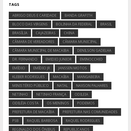
TAGS
ABRIGO DEUS E CARIDADE
BANDA GRAFITH
BLOCO DAS VIRGENS
BOLINHA DA FEDERAL
BRASIL
BRASÍLIA
CAJAZEIRAS
CHINA
CÂMARA DE VEREADORES
CÂMARA MUNICIPAL
CÂMARA MUNICIPAL DE MACAIBA
DENILSON GADELHA
DR. FERNANDO
EMIDIO JUNIOR
EMINOCCHIO
EMÍDIO
EMÍDIO JR
JANSSEN MOTOS
KLEBER RODRIGUES
MACAÍBA
MANGABEIRA
MINISTÉRIO PÚBLICO
NATAL
NAXSON PALHARES
NETINHO
NETINHO FRANÇA
ODILEIA
ODILÉIA COSTA
OS MENINOS
PODEMOS
PREFEITURA DE MACAÍBA
PREFEITURA NAS COMUNIDADES
PSB
RAQUEL BARBOSA
RAQUEL RODRIGUES
REGINALDO DOS ÔNIBUS
REPUBLICANOS