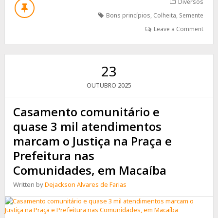
SEMENTE
Diversos
É
Bons princípios
,
Colheita
,
Semente
OPCIONAL,
MAS
Leave a Comment
A
COLHEITA
É
OBRIGATÓRIA
23
2025
OUTUBRO
Casamento comunitário e
quase 3 mil atendimentos
marcam o Justiça na Praça e
Prefeitura nas
Comunidades, em Macaíba
Written by
Dejackson Alvares de Farias