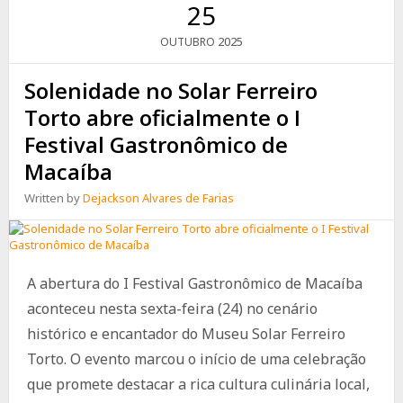
ESTAR
25
RICO
E
2025
OUTUBRO
PASSAR
APERTO
Solenidade no Solar Ferreiro
NO
FIM
Torto abre oficialmente o I
DO
Festival Gastronômico de
MÊS)”
Macaíba
Written by
Dejackson Alvares de Farias
A abertura do I Festival Gastronômico de Macaíba
aconteceu nesta sexta-feira (24) no cenário
histórico e encantador do Museu Solar Ferreiro
Torto. O evento marcou o início de uma celebração
que promete destacar a rica cultura culinária local,