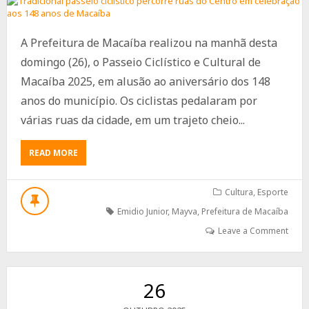
A Prefeitura de Macaíba realizou na manhã desta
domingo (26), o Passeio Ciclístico e Cultural de
Macaíba 2025, em alusão ao aniversário dos 148
anos do município. Os ciclistas pedalaram por
várias ruas da cidade, em um trajeto cheio...
ABOUT
READ MORE
TRADICIONAL
PASSEIO
CICLÍSTICO
Cultura
,
Esporte
PERCORRE
Emidio Junior
,
Mayva
,
Prefeitura de Macaíba
RUAS
DO
Leave a Comment
CENTRO
EM
CELEBRAÇÃO
AOS
26
148