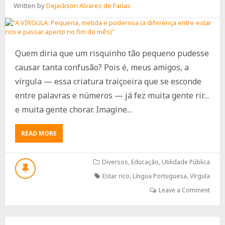
Written by
Dejackson Alvares de Farias
Quem diria que um risquinho tão pequeno pudesse
causar tanta confusão? Pois é, meus amigos, a
vírgula — essa criatura traiçoeira que se esconde
entre palavras e números — já fez muita gente rir…
e muita gente chorar. Imagine...
ABOUT
READ MORE
“A
VÍRGULA:
PEQUENA,
Diversos
,
Educação
,
Utilidade Pública
METIDA
Estar rico
,
Língua Portuguesa
,
Vírgula
E
PODEROSA
Leave a Comment
(A
DIFERENÇA
ENTRE