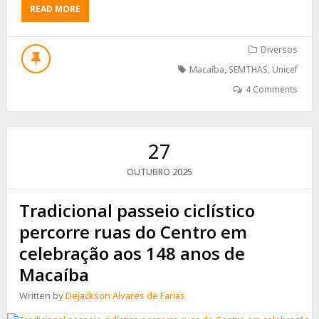
ABOUT
READ MORE
1º
FÓRUM
COMUNITÁRIO
Diversos
DO
Macaíba
,
SEMTHAS
,
Unicef
SELO
UNICEF
4 Comments
REÚNE
ADOLESCENTES
E
PROFISSIONAIS,
27
EM
MACAÍBA
2025
OUTUBRO
Tradicional passeio ciclístico
percorre ruas do Centro em
celebração aos 148 anos de
Macaíba
Written by
Dejackson Alvares de Farias