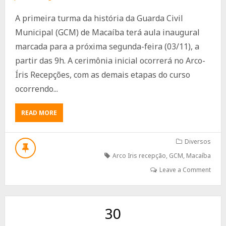
A primeira turma da história da Guarda Civil
Municipal (GCM) de Macaíba terá aula inaugural
marcada para a próxima segunda-feira (03/11), a
partir das 9h. A cerimônia inicial ocorrerá no Arco-
Íris Recepções, com as demais etapas do curso
ocorrendo...
ABOUT
READ MORE
PRIMEIRA
TURMA
DA
Diversos
GUARDA
Arco Iris recepção
,
GCM
,
Macaíba
MUNICIPAL
DE
Leave a Comment
MACAÍBA
TEM
AULA
INAUGURAL
30
NA