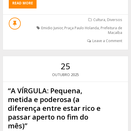
ABOUT
READ MORE
MACAÍBA
REALIZA
SEU
Cultura
,
Diversos
PRIMEIRO
Emidio Junior
,
Praça Paulo Holanda
,
Prefeitura de
FESTIVAL
Macaíba
GASTRONÔMICO
Leave a Comment
COM
GRANDE
PARTICIPAÇÃO
POPULAR
25
2025
OUTUBRO
“A VÍRGULA: Pequena,
metida e poderosa (a
diferença entre estar rico e
passar aperto no fim do
mês)”