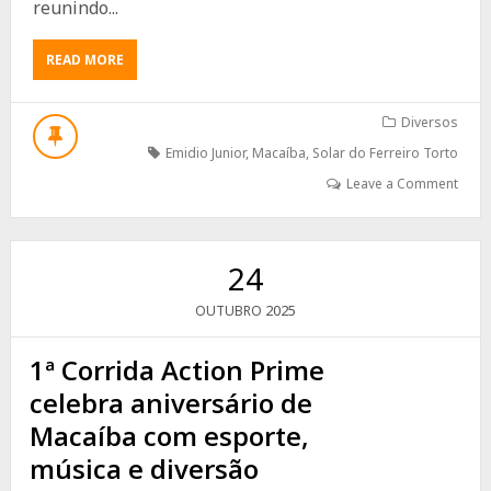
reunindo...
ABOUT
READ MORE
SOLENIDADE
NO
SOLAR
Diversos
FERREIRO
Emidio Junior
,
Macaíba
,
Solar do Ferreiro Torto
TORTO
ABRE
Leave a Comment
OFICIALMENTE
O
I
FESTIVAL
24
GASTRONÔMICO
DE
2025
OUTUBRO
MACAÍBA
1ª Corrida Action Prime
celebra aniversário de
Macaíba com esporte,
música e diversão