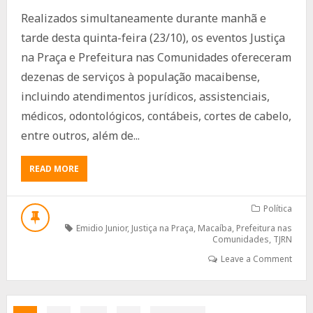
Realizados simultaneamente durante manhã e
tarde desta quinta-feira (23/10), os eventos Justiça
na Praça e Prefeitura nas Comunidades ofereceram
dezenas de serviços à população macaibense,
incluindo atendimentos jurídicos, assistenciais,
médicos, odontológicos, contábeis, cortes de cabelo,
entre outros, além de...
ABOUT
READ MORE
CASAMENTO
COMUNITÁRIO
E
Política
QUASE
Emidio Junior
,
Justiça na Praça
,
Macaíba
,
Prefeitura nas
3
Comunidades
,
TJRN
MIL
Leave a Comment
ATENDIMENTOS
MARCAM
O
JUSTIÇA