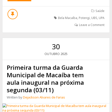
UBS
DE
BELA
Saúde
MACAÍBA
Bela Macaíba
,
Potengi
,
UBS
,
UPA
SOMA
MAIS
Leave a Comment
DE
MIL
ATENDIMENTOS
DESDE
30
QUE
PASSOU
2025
OUTUBRO
A
FUNCIONAR
Primeira turma da Guarda
COMO
UNIDADE
Municipal de Macaíba tem
SENTINELA
aula inaugural na próxima
segunda (03/11)
Written by
Dejackson Alvares de Farias