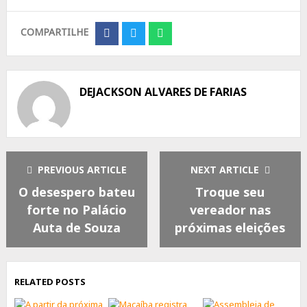
COMPARTILHE
Share
Share
Share
on
on
on
Facebook
Twitter
Whatsapp
DEJACKSON ALVARES DE FARIAS
PREVIOUS ARTICLE
NEXT ARTICLE
O desespero bateu
Troque seu
forte no Palácio
vereador nas
Auta de Souza
próximas eleições
RELATED POSTS