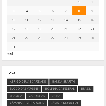
1
2
3
4
5
6
7
8
9
10
11
12
13
14
15
16
17
18
19
20
21
22
23
24
25
26
27
28
29
30
31
« jul
TAGS
ABRIGO DEUS E CARIDADE
BANDA GRAFITH
BLOCO DAS VIRGENS
BOLINHA DA FEDERAL
BRASIL
BRASÍLIA
CAJAZEIRAS
CHINA
CÂMARA DE VEREADORES
CÂMARA MUNICIPAL