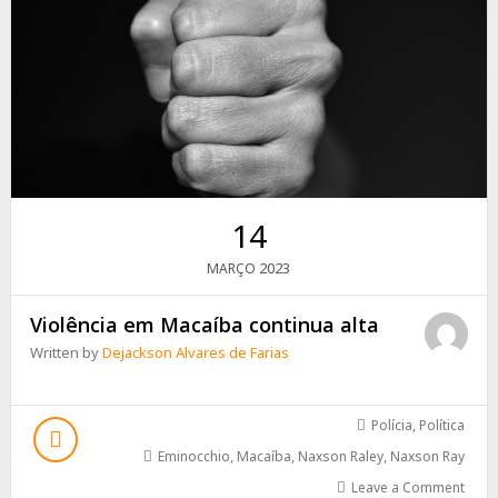
14
2023
MARÇO
Violência em Macaíba continua alta
Written by
Dejackson Alvares de Farias
Polícia
,
Política
Eminocchio
,
Macaíba
,
Naxson Raley
,
Naxson Ray
Leave a Comment