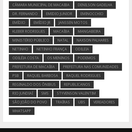
CÂMARA MUNICIPAL DE MACAIBA
DENILSON GADELHA
DR. FERNANDO
EMIDIO JUNIOR
EMINOCCHIO
EMÍDIO
EMÍDIO JR
JANSSEN MOTOS
KLEBER RODRIGUES
MACAÍBA
MANGABEIRA
MINISTÉRIO PÚBLICO
NATAL
NAXSON PALHARES
NETINHO
NETINHO FRANÇA
ODILEIA
ODILÉIA COSTA
OS MENINOS
PODEMOS
PREFEITURA DE MACAÍBA
PREFEITURA NAS COMUNIDADES
PSB
RAQUEL BARBOSA
RAQUEL RODRIGUES
REGINALDO DOS ÔNIBUS
REPUBLICANOS
RIO JUNDIAÍ
SMS
STYVENSON VALENTIM
SÃO JOÃO DO POVO
TRAÍRAS
UBS
VEREADORES
WHATSAPP