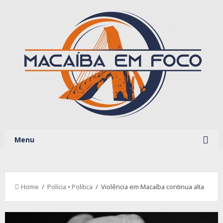
Menu
Home
/
Polícia
•
Política
/ Violência em Macaíba continua alta