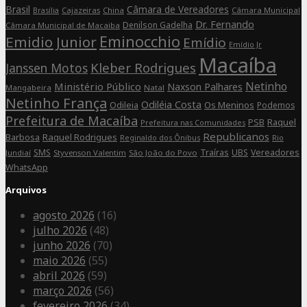
Brasil
Câmara de Vereadores
Cajazeiras
China
Câmara Municipal
Brasília
Dr. Fernando
Denilson Gadelha
Câmara Municipal de Macaiba
Eminocchio
Emidio Junior
Emídio
Emídio Jr
Macaíba
Kleber Rodrigues
Janssen Motos
Netinho
Ministério Público
Naxson Palhares
Mangabeira
Natal
Netinho França
Odiléia Costa
Odileia
Os Meninos
Podemos
Prefeitura de Macaíba
Raquel
PSB
Prefeitura nas Comunidades
Republicanos
Barbosa
Raquel Rodrigues
Rio
Reginaldo dos Ônibus
SMS
Traíras
UBS
Vereadores
Jundiaí
Styvenson Valentim
São João do Povo
WhatsApp
Arquivos
agosto 2026
(16)
julho 2026
(48)
junho 2026
(70)
maio 2026
(55)
abril 2026
(59)
março 2026
(56)
fevereiro 2026
(34)