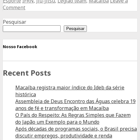
Esporte
IFRN
,
Jiu-jitsu
,
Legião team
,
Macaíba
Leave a
Macaibense
Comment
do
Advertisement
Pé
Pesquisar
do
Pesquisar
Galo
ganha
Nosso Facebook
1º
lugar
Recent Posts
Macaíba registra maior índice do Ideb da série
histórica
Assembleia de Deus Encontro das Águas celebra 19
anos de fé e transformação em Macaíba
O País do Respeito: As Regras Simples que Fazem
do Japão um Exemplo para o Mundo
Após décadas de programas sociais, o Brasil precisa
discutir empregos, produtividade e renda