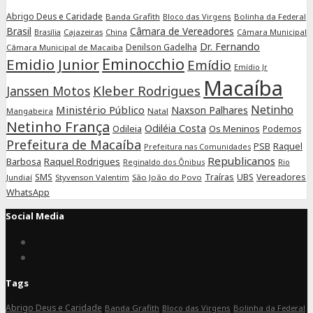
Abrigo Deus e Caridade
Banda Grafith
Bloco das Virgens
Bolinha da Federal
Brasil
Câmara de Vereadores
Cajazeiras
China
Câmara Municipal
Brasília
Dr. Fernando
Denilson Gadelha
Câmara Municipal de Macaiba
Eminocchio
Emidio Junior
Emídio
Emídio Jr
Macaíba
Kleber Rodrigues
Janssen Motos
Netinho
Ministério Público
Naxson Palhares
Mangabeira
Natal
Netinho França
Odiléia Costa
Odileia
Os Meninos
Podemos
Prefeitura de Macaíba
Raquel
PSB
Prefeitura nas Comunidades
Republicanos
Barbosa
Raquel Rodrigues
Rio
Reginaldo dos Ônibus
SMS
Traíras
UBS
Vereadores
Jundiaí
Styvenson Valentim
São João do Povo
WhatsApp
Social Media
Connect
on
Connect
Facebook
on
Tags
Instagram
Abrigo Deus e Caridade
Banda Grafith
Bloco das Virgens
Bolinha da Federal