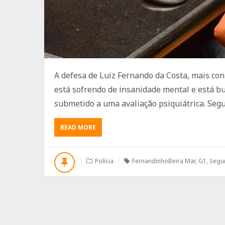
A defesa de Luiz Fernando da Costa, mais co
está sofrendo de insanidade mental e está bu
submetido a uma avaliação psiquiátrica. Segu
ABOUT
READ MORE
FERNANDINHO
BEIRA
MAR
Polícia
FernandinhoBeira Mar
,
G1
,
Segu
DECLARA
INSANIDADE