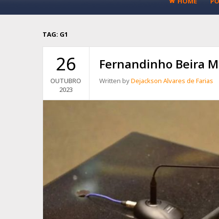
HOME
PO
TAG:
G1
26
Fernandinho Beira M
OUTUBRO
Written by
Dejackson Alvares de Farias
2023