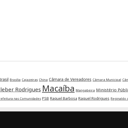
rasil
Câmara de Vereadores
Cajazeiras
China
Câmara Municipal
Câm
Brasília
Macaíba
leber Rodrigues
Ministério Públ
Mangabeira
Raquel Barbosa
Raquel Rodrigues
PSB
refeitura nas Comunidades
Reginaldo 