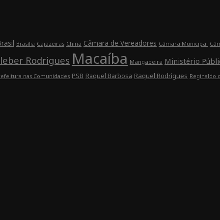
rasil
Câmara de Vereadores
Cajazeiras
China
Câmara Municipal
Câm
Brasília
Macaíba
leber Rodrigues
Ministério Públi
Mangabeira
Raquel Barbosa
Raquel Rodrigues
PSB
refeitura nas Comunidades
Reginaldo 