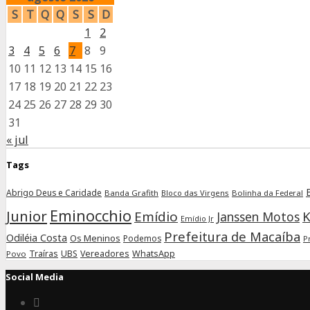
S
T
Q
Q
S
S
D
1
2
3
4
5
6
7
8
9
10
11
12
13
14
15
16
17
18
19
20
21
22
23
24
25
26
27
28
29
30
31
« jul
Tags
B
Abrigo Deus e Caridade
Banda Grafith
Bloco das Virgens
Bolinha da Federal
Eminocchio
Junior
Emídio
K
Janssen Motos
Emídio Jr
Prefeitura de Macaíba
Odiléia Costa
Os Meninos
Podemos
P
Traíras
UBS
Vereadores
WhatsApp
Povo
Social Media
Connect