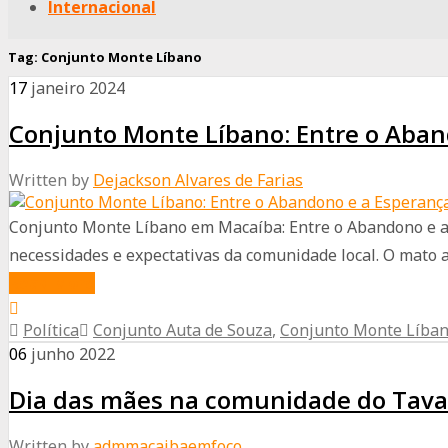
Internacional
Tag:
Conjunto Monte Líbano
17
janeiro
2024
Conjunto Monte Líbano: Entre o Aban
Written by
Dejackson Alvares de Farias
Conjunto Monte Líbano em Macaíba: Entre o Abandono e a
necessidades e expectativas da comunidade local. O mato al
about
Read More
Conjunto
Política
Conjunto Auta de Souza
,
Conjunto Monte Líba
Monte
06
junho
2022
Líbano:
Dia das mães na comunidade do Tavar
Entre
o
Written by
admmacaibaemfoco