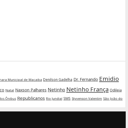
Emidio
Dr. Fernando
Denilson Gadelha
ara Municipal de Macaiba
Netinho França
Netinho
ico
Naxson Palhares
Odileia
Natal
Republicanos
SMS
Rio Jundiaí
Styvenson Valentim
São João do
dos Ônibus