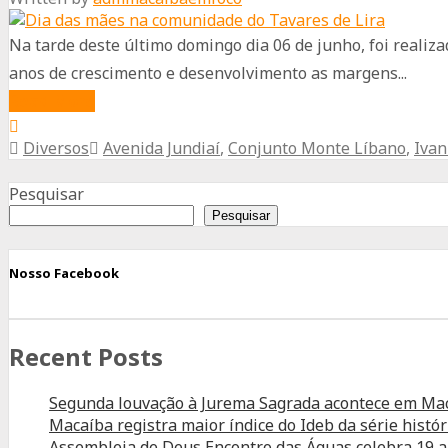
Abandono
e
Na tarde deste último domingo dia 06 de junho, foi reali
a
anos de crescimento e desenvolvimento as margens...
Esperança
about
Read More
Dia
Diversos
Avenida Jundiaí
,
Conjunto Monte Líbano
,
Ivan
das
Advertisement
mães
Pesquisar
na
Pesquisar
comunidade
do
Nosso Facebook
Tavares
de
Recent Posts
Lira
Segunda louvação à Jurema Sagrada acontece em Ma
Macaíba registra maior índice do Ideb da série histór
Assembleia de Deus Encontro das Águas celebra 19 