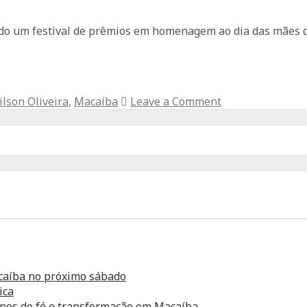
zado um festival de prêmios em homenagem ao dia das mães 
ilson Oliveira
,
Macaíba
Leave a Comment
caíba no próximo sábado
ica
anos de fé e transformação em Macaíba