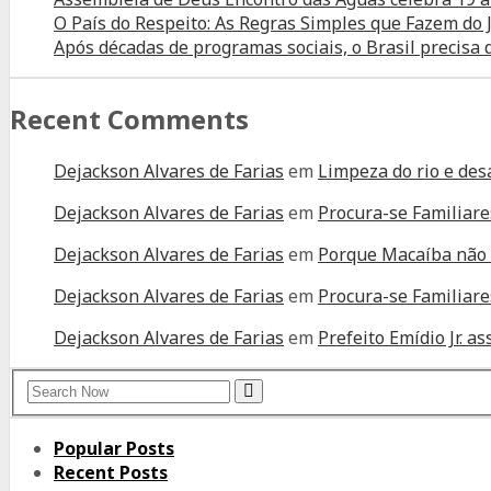
O País do Respeito: As Regras Simples que Fazem d
Após décadas de programas sociais, o Brasil precisa
Recent Comments
Dejackson Alvares de Farias
em
Limpeza do rio e des
Dejackson Alvares de Farias
em
Procura-se Familiare
Dejackson Alvares de Farias
em
Porque Macaíba não 
Dejackson Alvares de Farias
em
Procura-se Familiare
Dejackson Alvares de Farias
em
Prefeito Emídio Jr. 
Search
Search
for:
Popular Posts
Recent Posts