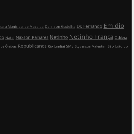
Emidio
Dr. Fernando
Denilson Gadelha
ara Municipal de Macaiba
Netinho França
Netinho
co
Naxson Palhares
Odileia
Natal
Republicanos
SMS
Rio Jundiaí
Styvenson Valentim
São João do
dos Ônibus