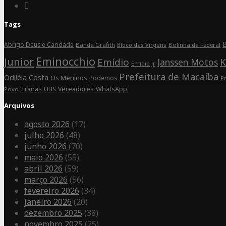
on
Connect
Facebook
on
Tags
Instagram
B
Abrigo Deus e Caridade
Banda Grafith
Bloco das Virgens
Bolinha da Federal
Eminocchio
Junior
Emídio
K
Janssen Motos
Emídio Jr
Prefeitura de Macaíba
Odiléia Costa
Os Meninos
Podemos
P
Traíras
UBS
Vereadores
WhatsApp
Povo
Arquivos
agosto 2026
(17)
julho 2026
(48)
junho 2026
(70)
maio 2026
(55)
abril 2026
(59)
março 2026
(56)
fevereiro 2026
(34)
janeiro 2026
(20)
dezembro 2025
(38)
novembro 2025
(25)