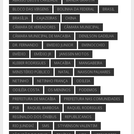
ABRIGO DEUS E CARIDADE
BANDA GRAFITH
BLOCO DAS VIRGENS
BOLINHA DA FEDERAL
BRASIL
BRASÍLIA
CAJAZEIRAS
CHINA
CÂMARA DE VEREADORES
CÂMARA MUNICIPAL
CÂMARA MUNICIPAL DE MACAIBA
DENILSON GADELHA
DR. FERNANDO
EMIDIO JUNIOR
EMINOCCHIO
EMÍDIO
EMÍDIO JR
JANSSEN MOTOS
KLEBER RODRIGUES
MACAÍBA
MANGABEIRA
MINISTÉRIO PÚBLICO
NATAL
NAXSON PALHARES
NETINHO
NETINHO FRANÇA
ODILEIA
ODILÉIA COSTA
OS MENINOS
PODEMOS
PREFEITURA DE MACAÍBA
PREFEITURA NAS COMUNIDADES
PSB
RAQUEL BARBOSA
RAQUEL RODRIGUES
REGINALDO DOS ÔNIBUS
REPUBLICANOS
RIO JUNDIAÍ
SMS
STYVENSON VALENTIM