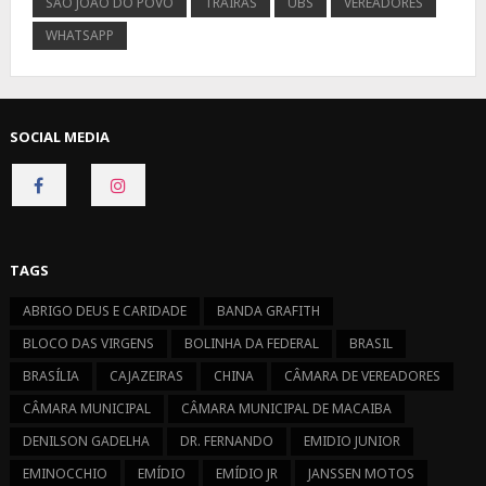
SÃO JOÃO DO POVO
TRAÍRAS
UBS
VEREADORES
WHATSAPP
SOCIAL MEDIA
CONNECT
CONNECT
ON
ON
FACEBOOK
INSTAGRAM
TAGS
ABRIGO DEUS E CARIDADE
BANDA GRAFITH
BLOCO DAS VIRGENS
BOLINHA DA FEDERAL
BRASIL
BRASÍLIA
CAJAZEIRAS
CHINA
CÂMARA DE VEREADORES
CÂMARA MUNICIPAL
CÂMARA MUNICIPAL DE MACAIBA
DENILSON GADELHA
DR. FERNANDO
EMIDIO JUNIOR
EMINOCCHIO
EMÍDIO
EMÍDIO JR
JANSSEN MOTOS