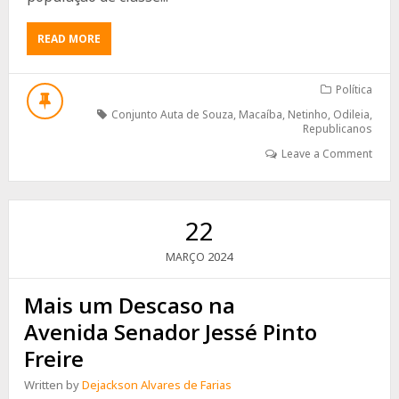
ABOUT
READ MORE
DESAFIANDO
EXPECTATIVAS
NETINHO
Política
E
Conjunto Auta de Souza
,
Macaíba
,
Netinho
,
Odileia
,
ODILEIA
Republicanos
SÃO
Leave a Comment
CALOROSAMENTE
RECEBIDOS
NO
CONJ.
22
AUTA
DE
2024
MARÇO
SOUZA
Mais um Descaso na
Avenida Senador Jessé Pinto
Freire
Written by
Dejackson Alvares de Farias