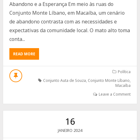
Abandono e a Esperança Em meio às ruas do
Conjunto Monte Líbano, em Macaíba, um cenário
de abandono contrasta com as necessidades e
expectativas da comunidade local. O mato alto toma
conta...
ABOUT
READ MORE
CONJUNTO
MONTE
LÍBANO:
Política
ENTRE
Conjunto Auta de Souza
,
Conjunto Monte Líbano
,
O
Macaíba
ABANDONO
Leave a Comment
E
A
ESPERANÇA
16
2024
JANEIRO