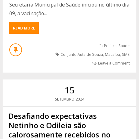
Secretaria Municipal de Saúde iniciou no último dia
09, a vacinação...
ABOUT
READ MORE
VACINAÇÃO
DE
CÃES
Política
,
Saúde
E
Conjunto Auta de Souza
,
Macaíba
,
SMS
GATOS
ACONTECE
Leave a Comment
DE
FORMA
ITINERANTE
NA
15
ZONA
RURAL
2024
SETEMBRO
Desafiando expectativas
Netinho e Odileia são
calorosamente recebidos no