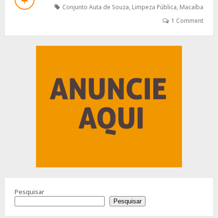
SOUZA:
Conjunto Auta de Souza
,
Limpeza Pública
,
Macaíba
O
ABANDONO
1 Comment
QUE
REVOLTA
A
Advertisement
POPULAÇÃO
Pesquisar
Pesquisar