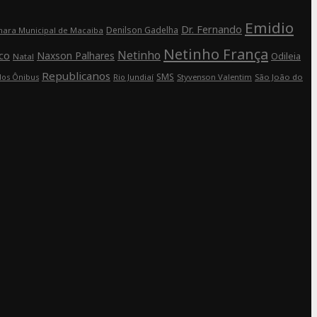
Emidio
Dr. Fernando
Denilson Gadelha
ara Municipal de Macaiba
Netinho França
Netinho
co
Naxson Palhares
Odileia
Natal
Republicanos
SMS
Rio Jundiaí
Styvenson Valentim
São João do
dos Ônibus