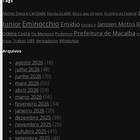
Tags
Instagram
B
Abrigo Deus e Caridade
Banda Grafith
Bloco das Virgens
Bolinha da Federal
Eminocchio
Junior
Emídio
K
Janssen Motos
Emídio Jr
Prefeitura de Macaíba
Odiléia Costa
Os Meninos
Podemos
P
Traíras
UBS
Vereadores
WhatsApp
Povo
Arquivos
agosto 2026
(18)
julho 2026
(48)
junho 2026
(70)
maio 2026
(55)
abril 2026
(59)
março 2026
(56)
fevereiro 2026
(34)
janeiro 2026
(20)
dezembro 2025
(38)
novembro 2025
(25)
outubro 2025
(41)
setembro 2025
(49)