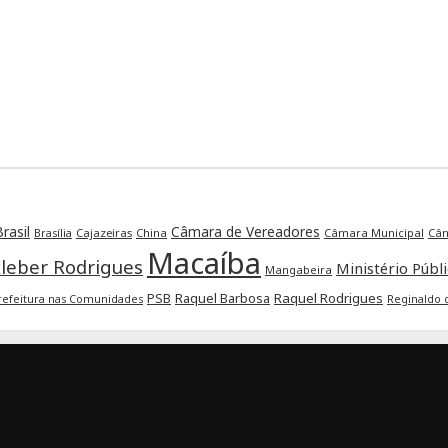
rasil
Câmara de Vereadores
Cajazeiras
China
Câmara Municipal
Câm
Brasília
Macaíba
leber Rodrigues
Ministério Públ
Mangabeira
Raquel Barbosa
Raquel Rodrigues
PSB
refeitura nas Comunidades
Reginaldo 