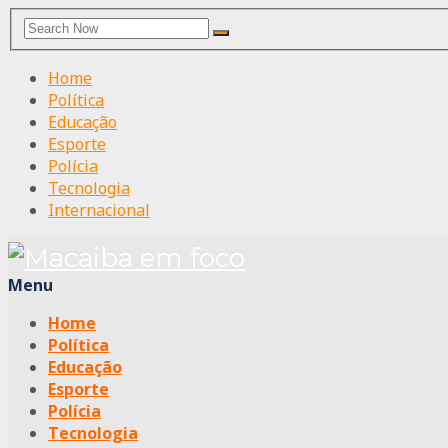
Search
Search
for:
Home
Política
Educação
Esporte
Polícia
Tecnologia
Internacional
Menu
Home
Política
Educação
Esporte
Polícia
Tecnologia