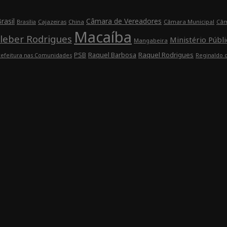
rasil
Câmara de Vereadores
Cajazeiras
China
Câmara Municipal
Câm
Brasília
Macaíba
leber Rodrigues
Ministério Públi
Mangabeira
Raquel Barbosa
Raquel Rodrigues
PSB
refeitura nas Comunidades
Reginaldo 