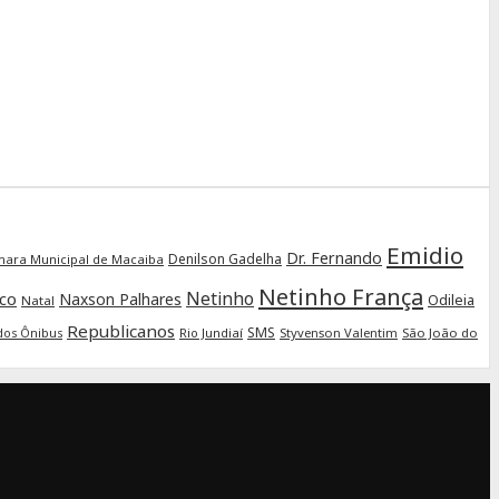
Emidio
Dr. Fernando
Denilson Gadelha
ara Municipal de Macaiba
Netinho França
Netinho
ico
Naxson Palhares
Odileia
Natal
Republicanos
SMS
Rio Jundiaí
Styvenson Valentim
São João do
dos Ônibus