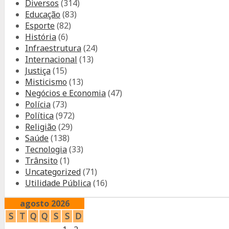
Diversos
(314)
Educação
(83)
Esporte
(82)
História
(6)
Infraestrutura
(24)
Internacional
(13)
Justiça
(15)
Misticismo
(13)
Negócios e Economia
(47)
Polícia
(73)
Política
(972)
Religião
(29)
Saúde
(138)
Tecnologia
(33)
Trânsito
(1)
Uncategorized
(71)
Utilidade Pública
(16)
agosto 2026
S
T
Q
Q
S
S
D