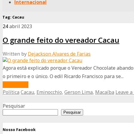
Internacional
Tag:
Cacau
24
abril
2023
O grande feito do vereador Cacau
Written by
Dejackson Alvares de Farias
Agora está explicado porque o Vereador Chocolate abandon
o primeiro e o único. O edil Ricardo Francisco para se...
about
Read More
Política
Cacau
,
Eminocchio
,
Gerson Lima
,
Macaíba
Leave 
O
Advertisement
grande
Pesquisar
feito
Pesquisar
do
vereador
Nosso Facebook