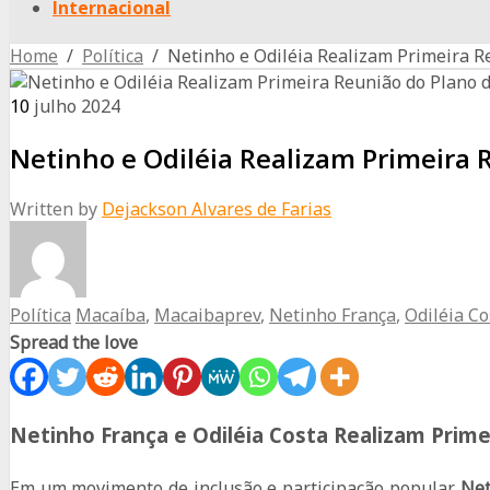
Internacional
Home
/
Política
/ Netinho e Odiléia Realizam Primeira R
10
julho
2024
Netinho e Odiléia Realizam Primeira 
Written by
Dejackson Alvares de Farias
Política
Macaíba
,
Macaibaprev
,
Netinho França
,
Odiléia Co
Spread the love
Netinho França e Odiléia Costa Realizam Prim
Em um movimento de inclusão e participação popular,
Net