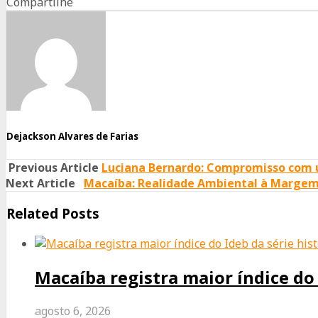
Compartilhe
Share
Share
Share
on
on
on
Facebook
Twitter
Whatsapp
Dejackson Alvares de Farias
Previous Article
Luciana Bernardo: Compromisso com
Next Article
Macaíba: Realidade Ambiental à Margem
Related Posts
Macaíba registra maior índice do 
agosto 6, 2026