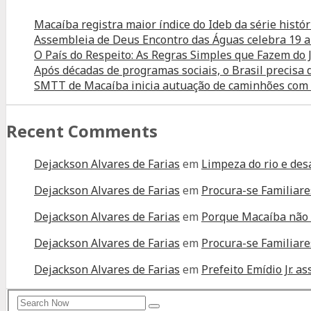
Macaíba registra maior índice do Ideb da série histór
Assembleia de Deus Encontro das Águas celebra 19 
O País do Respeito: As Regras Simples que Fazem d
Após décadas de programas sociais, o Brasil precisa
SMTT de Macaíba inicia autuação de caminhões com tr
Recent Comments
Dejackson Alvares de Farias
em
Limpeza do rio e des
Dejackson Alvares de Farias
em
Procura-se Familiare
Dejackson Alvares de Farias
em
Porque Macaíba não 
Dejackson Alvares de Farias
em
Procura-se Familiare
Dejackson Alvares de Farias
em
Prefeito Emídio Jr. 
Search
Search