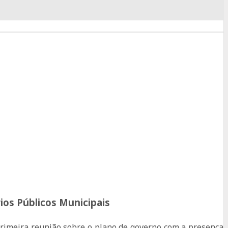
ios Públicos Municipais
primeira reunião sobre o plano de governo com a presença