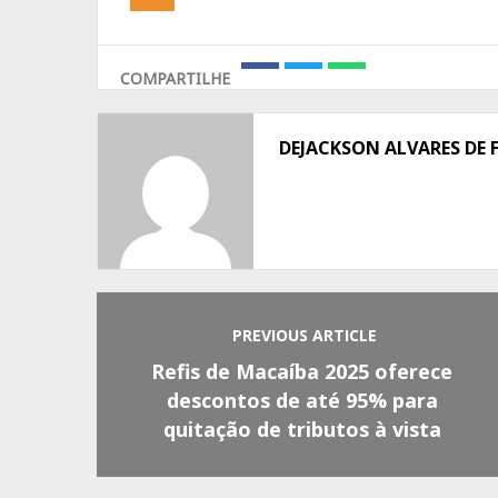
COMPARTILHE
Share
Share
Share
on
on
on
Facebook
Twitter
Whatsapp
DEJACKSON ALVARES DE 
PREVIOUS ARTICLE
Refis de Macaíba 2025 oferece
descontos de até 95% para
quitação de tributos à vista