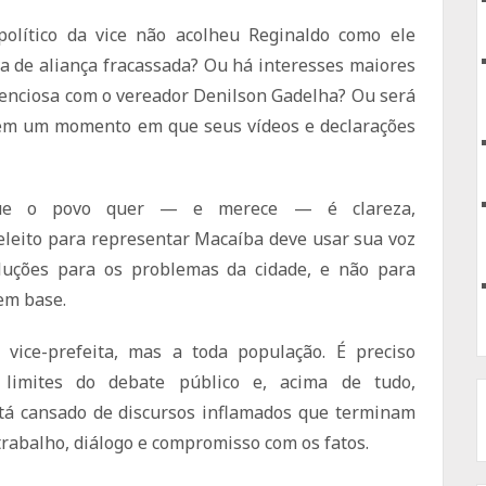
olítico da vice não acolheu Reginaldo como ele
va de aliança fracassada? Ou há interesses maiores
lenciosa com o vereador Denilson Gadelha? Ou será
s em um momento em que seus vídeos e declarações
que o povo quer — e merece — é clareza,
eleito para representar Macaíba deve usar sua voz
oluções para os problemas da cidade, e não para
em base.
vice-prefeita, mas a toda população. É preciso
 limites do debate público e, acima de tudo,
tá cansado de discursos inflamados que terminam
trabalho, diálogo e compromisso com os fatos.