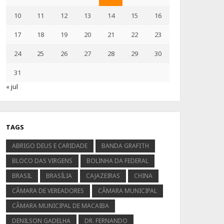
10
11
12
13
14
15
16
17
18
19
20
21
22
23
24
25
26
27
28
29
30
31
« jul
TAGS
ABRIGO DEUS E CARIDADE
BANDA GRAFITH
BLOCO DAS VIRGENS
BOLINHA DA FEDERAL
BRASIL
BRASÍLIA
CAJAZEIRAS
CHINA
CÂMARA DE VEREADORES
CÂMARA MUNICIPAL
CÂMARA MUNICIPAL DE MACAIBA
DENILSON GADELHA
DR. FERNANDO