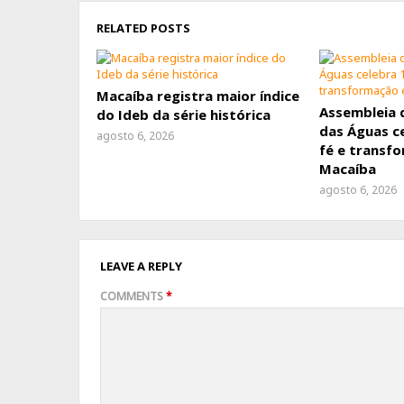
RELATED POSTS
Macaíba registra maior índice
Assembleia 
do Ideb da série histórica
das Águas c
agosto 6, 2026
fé e transf
Macaíba
agosto 6, 2026
LEAVE A REPLY
COMMENTS
*