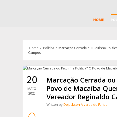
HOME
POL
Home
/
Política
/ Marcação Cerrada ou Picuinha Políti
Campos
20
Marcação Cerrada ou P
Povo de Macaíba Quer
MAIO
2025
Vereador Reginaldo 
Written by
Dejackson Alvares de Farias