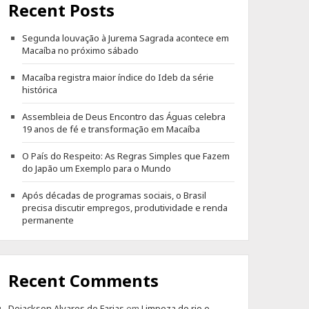
Recent Posts
Segunda louvação à Jurema Sagrada acontece em
Macaíba no próximo sábado
Macaíba registra maior índice do Ideb da série
histórica
Assembleia de Deus Encontro das Águas celebra
19 anos de fé e transformação em Macaíba
O País do Respeito: As Regras Simples que Fazem
do Japão um Exemplo para o Mundo
Após décadas de programas sociais, o Brasil
precisa discutir empregos, produtividade e renda
permanente
Recent Comments
Dejackson Alvares de Farias
em
Limpeza do rio e