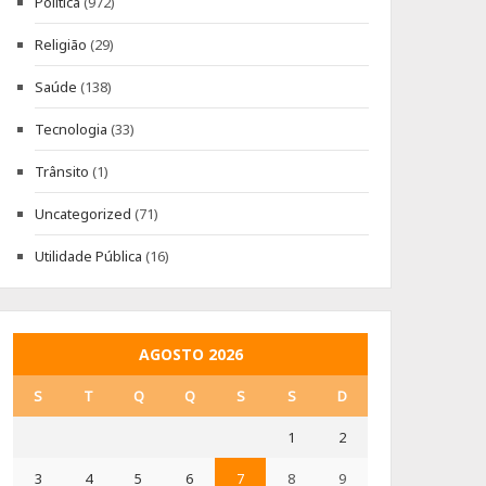
Política
(972)
Religião
(29)
Saúde
(138)
Tecnologia
(33)
Trânsito
(1)
Uncategorized
(71)
Utilidade Pública
(16)
AGOSTO 2026
S
T
Q
Q
S
S
D
1
2
3
4
5
6
7
8
9