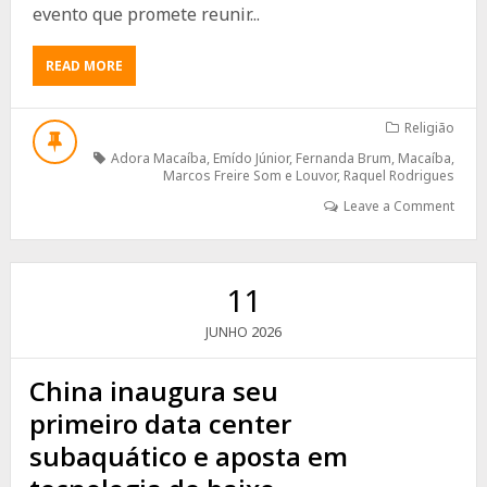
evento que promete reunir...
ABOUT
READ MORE
ADORA
MACAÍBA
2026:
Religião
FÉ
Adora Macaíba
,
Emído Júnior
,
Fernanda Brum
,
Macaíba
,
QUE
Marcos Freire Som e Louvor
,
Raquel Rodrigues
MOVE
Leave a Comment
MULTIDÕES
11
2026
JUNHO
China inaugura seu
primeiro data center
subaquático e aposta em