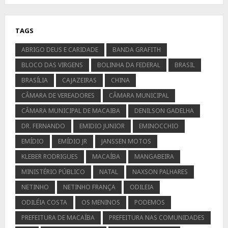
TAGS
ABRIGO DEUS E CARIDADE
BANDA GRAFITH
BLOCO DAS VIRGENS
BOLINHA DA FEDERAL
BRASIL
BRASÍLIA
CAJAZEIRAS
CHINA
CÂMARA DE VEREADORES
CÂMARA MUNICIPAL
CÂMARA MUNICIPAL DE MACAIBA
DENILSON GADELHA
DR. FERNANDO
EMIDIO JUNIOR
EMINOCCHIO
EMÍDIO
EMÍDIO JR
JANSSEN MOTOS
KLEBER RODRIGUES
MACAÍBA
MANGABEIRA
MINISTÉRIO PÚBLICO
NATAL
NAXSON PALHARES
NETINHO
NETINHO FRANÇA
ODILEIA
ODILÉIA COSTA
OS MENINOS
PODEMOS
PREFEITURA DE MACAÍBA
PREFEITURA NAS COMUNIDADES