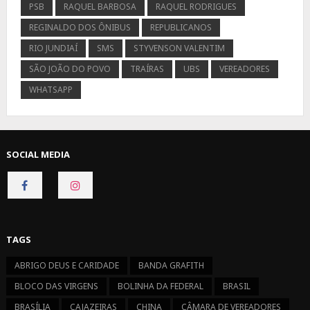
PSB
RAQUEL BARBOSA
RAQUEL RODRIGUES
REGINALDO DOS ÔNIBUS
REPUBLICANOS
RIO JUNDIAÍ
SMS
STYVENSON VALENTIM
SÃO JOÃO DO POVO
TRAÍRAS
UBS
VEREADORES
WHATSAPP
SOCIAL MEDIA
CONNECT
CONNECT
ON
ON
FACEBOOK
INSTAGRAM
TAGS
ABRIGO DEUS E CARIDADE
BANDA GRAFITH
BLOCO DAS VIRGENS
BOLINHA DA FEDERAL
BRASIL
BRASÍLIA
CAJAZEIRAS
CHINA
CÂMARA DE VEREADORES