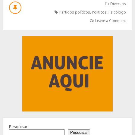
FAMÍLIA
Diversos
“P”:
Partidos políticos
,
Políticos
,
Psicólogo
QUANDO
OS
Leave a Comment
“PS”
ASSUMEM
O
Advertisement
CONTROLE
DA
SUA
VIDA
Pesquisar
Pesquisar