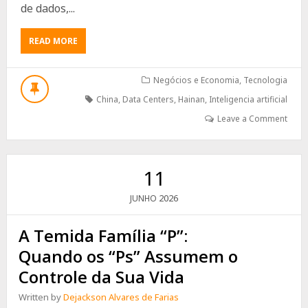
de dados,...
ABOUT
READ MORE
CHINA
INAUGURA
SEU
Negócios e Economia
,
Tecnologia
PRIMEIRO
China
,
Data Centers
,
Hainan
,
Inteligencia artificial
DATA
CENTER
Leave a Comment
SUBAQUÁTICO
E
APOSTA
EM
11
TECNOLOGIA
DE
2026
JUNHO
BAIXO
CONSUMO
A Temida Família “P”:
Quando os “Ps” Assumem o
Controle da Sua Vida
Written by
Dejackson Alvares de Farias