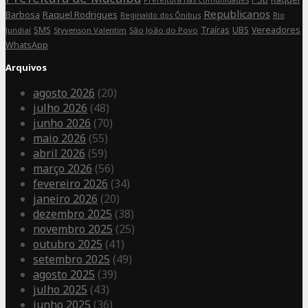
Republicanos
Barbosa
Raquel Rodrigues
Rio
Reginaldo dos Ônibus
SMS
Traíras
UBS
Vereadores
Jundiaí
Styvenson Valentim
São João do Povo
WhatsApp
Arquivos
agosto 2026
(20)
julho 2026
(48)
junho 2026
(70)
maio 2026
(55)
abril 2026
(59)
março 2026
(56)
fevereiro 2026
(34)
janeiro 2026
(20)
dezembro 2025
(38)
novembro 2025
(25)
outubro 2025
(41)
setembro 2025
(49)
agosto 2025
(39)
julho 2025
(43)
junho 2025
(36)