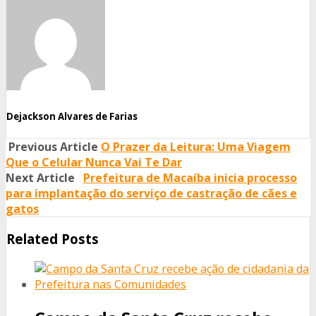
on
on
on
Facebook
Twitter
Whatsapp
Dejackson Alvares de Farias
Previous Article
O Prazer da Leitura: Uma Viagem
Que o Celular Nunca Vai Te Dar
Next Article
Prefeitura de Macaíba inicia processo
para implantação do serviço de castração de cães e
gatos
Related Posts