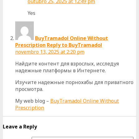
outubro 25, 2025 at 12:49 pm
Yes
BuyTramadol Online Without
Prescription
Reply to BuyTramadol
novembro 13, 2025 at 2:20 pm
Найдите контент для взрослых, исследуя
надежные платформы в Интернете.
Изучите надежные порнохабы для приватного
просмотра.
My web blog –
BuyTramadol Online Without
Prescription
Leave a Reply