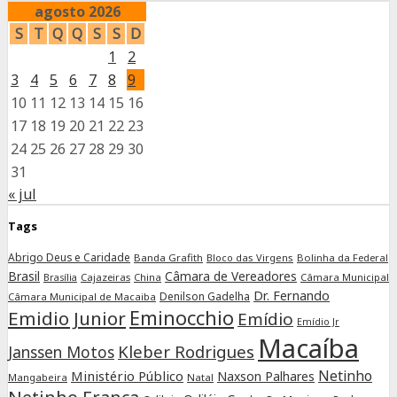
agosto 2026
S
T
Q
Q
S
S
D
1
2
3
4
5
6
7
8
9
10
11
12
13
14
15
16
17
18
19
20
21
22
23
24
25
26
27
28
29
30
31
« jul
Tags
Abrigo Deus e Caridade
Banda Grafith
Bloco das Virgens
Bolinha da Federal
Brasil
Câmara de Vereadores
Cajazeiras
China
Câmara Municipal
Brasília
Dr. Fernando
Denilson Gadelha
Câmara Municipal de Macaiba
Eminocchio
Emidio Junior
Emídio
Emídio Jr
Macaíba
Kleber Rodrigues
Janssen Motos
Netinho
Ministério Público
Naxson Palhares
Mangabeira
Natal