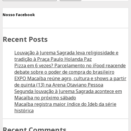
Nosso Facebook
Recent Posts
Louvação à Jurema Sagrada leva religiosidade e
tradição à Praça Paulo Holanda Paz
Pizza em 6 vezes? Parcelamento no iFood reacende
debate sobre o poder de compra do brasileiro
EXPO Macaíba reúne agro, cultura e shows a partir
de quinta (13) na Arena Otaviano Pessoa
Segunda louvação à Jurema Sagrada acontece em
Macaíba no próximo sábado
Macaíba registra maior índice do Ideb da série
histórica
Recent Comments