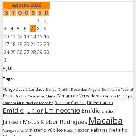
agosto 2026
S
T
Q
Q
S
S
D
1
2
3
4
5
6
7
8
9
10
11
12
13
14
15
16
17
18
19
20
21
22
23
24
25
26
27
28
29
30
31
« jul
Tags
Abrigo Deus e Caridade
Banda Grafith
Bloco das Virgens
Bolinha da Federal
Brasil
Câmara de Vereadores
Cajazeiras
China
Câmara Municipal
Brasília
Dr. Fernando
Denilson Gadelha
Câmara Municipal de Macaiba
Eminocchio
Emidio Junior
Emídio
Emídio Jr
Macaíba
Kleber Rodrigues
Janssen Motos
Netinho
Ministério Público
Naxson Palhares
Mangabeira
Natal