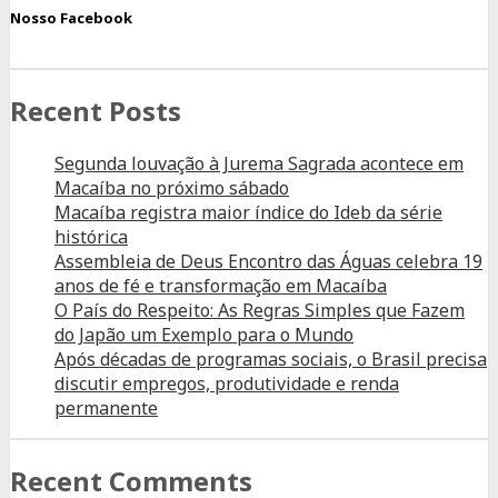
Nosso Facebook
Recent Posts
Segunda louvação à Jurema Sagrada acontece em
Macaíba no próximo sábado
Macaíba registra maior índice do Ideb da série
histórica
Assembleia de Deus Encontro das Águas celebra 19
anos de fé e transformação em Macaíba
O País do Respeito: As Regras Simples que Fazem
do Japão um Exemplo para o Mundo
Após décadas de programas sociais, o Brasil precisa
discutir empregos, produtividade e renda
permanente
Recent Comments