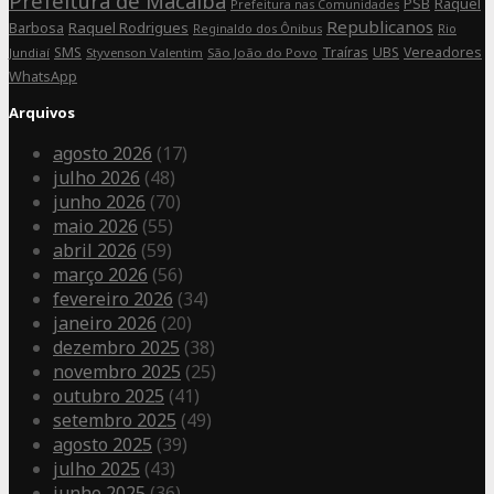
Prefeitura de Macaíba
Raquel
PSB
Prefeitura nas Comunidades
Republicanos
Barbosa
Raquel Rodrigues
Rio
Reginaldo dos Ônibus
SMS
Traíras
UBS
Vereadores
Jundiaí
Styvenson Valentim
São João do Povo
WhatsApp
Arquivos
agosto 2026
(17)
julho 2026
(48)
junho 2026
(70)
maio 2026
(55)
abril 2026
(59)
março 2026
(56)
fevereiro 2026
(34)
janeiro 2026
(20)
dezembro 2025
(38)
novembro 2025
(25)
outubro 2025
(41)
setembro 2025
(49)
agosto 2025
(39)
julho 2025
(43)
junho 2025
(36)