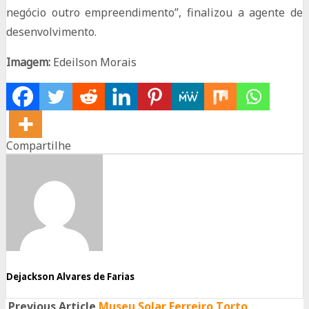
negócio outro empreendimento”, finalizou a agente de
desenvolvimento.
Imagem:
Edeilson Morais
Compartilhe
Share
Share
Share
on
on
on
Facebook
Twitter
Whatsapp
Dejackson Alvares de Farias
Previous Article
Museu Solar Ferreiro Torto