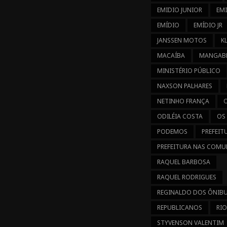
EMIDIO JUNIOR
EM
EMÍDIO
EMÍDIO JR
JANSSEN MOTOS
K
MACAÍBA
MANGABE
MINISTÉRIO PÚBLICO
NAXSON PALHARES
NETINHO FRANÇA
ODILÉIA COSTA
OS
PODEMOS
PREFEIT
PREFEITURA NAS COMU
RAQUEL BARBOSA
RAQUEL RODRIGUES
REGINALDO DOS ÔNIB
REPUBLICANOS
RIO
STYVENSON VALENTIM