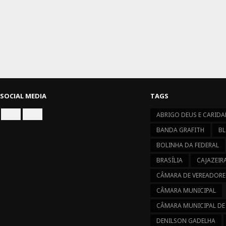
SOCIAL MEDIA
TAGS
ABRIGO DEUS E CARIDA
CONNECT
CONNECT
ON
ON
BANDA GRAFITH
BL
FACEBOOK
INSTAGRAM
BOLINHA DA FEDERAL
BRASÍLIA
CAJAZEIR
CÂMARA DE VEREADORE
CÂMARA MUNICIPAL
CÂMARA MUNICIPAL DE
DENILSON GADELHA