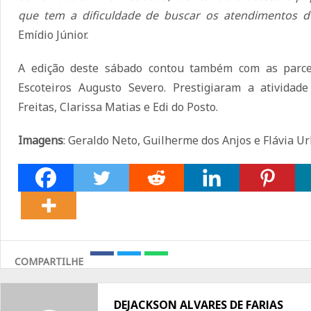
que tem a dificuldade de buscar os atendimentos 
Emídio Júnior.
A edição deste sábado contou também com as parce
Escoteiros Augusto Severo. Prestigiaram a atividade
Freitas, Clarissa Matias e Edi do Posto.
Imagens
: Geraldo Neto, Guilherme dos Anjos e Flávia U
COMPARTILHE
Share
Share
Share
on
on
on
Facebook
Twitter
Whatsapp
DEJACKSON ALVARES DE FARIAS