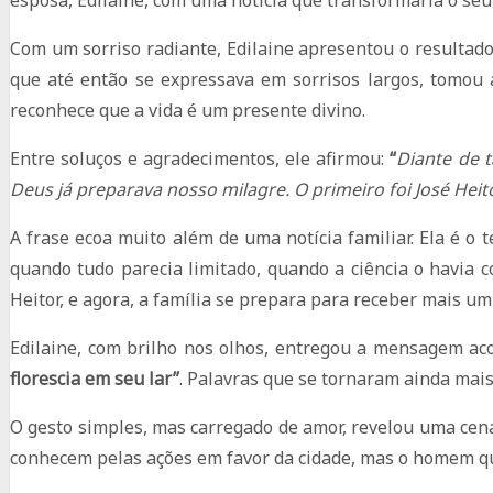
esposa, Edilaine, com uma notícia que transformaria o seu
Com um sorriso radiante, Edilaine apresentou o resultado
que até então se expressava em sorrisos largos, tomou
reconhece que a vida é um presente divino.
Entre soluços e agradecimentos, ele afirmou:
“
Diante de t
Deus já preparava nosso milagre. O primeiro foi José He
A frase ecoa muito além de uma notícia familiar. Ela é
quando tudo parecia limitado, quando a ciência o havia co
Heitor, e agora, a família se prepara para receber mais u
Edilaine, com brilho nos olhos, entregou a mensagem a
florescia em seu lar”
. Palavras que se tornaram ainda mais
O gesto simples, mas carregado de amor, revelou uma cena 
conhecem pelas ações em favor da cidade, mas o homem qu