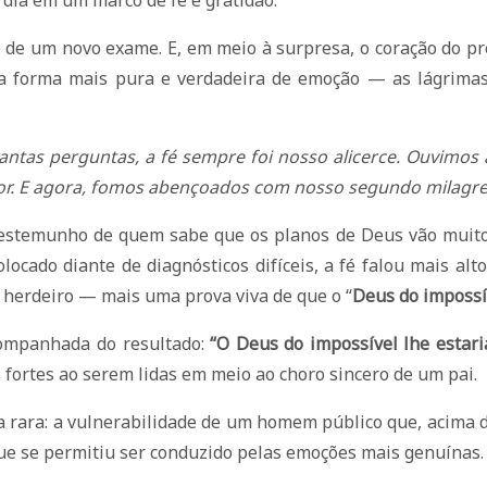
 dia em um marco de fé e gratidão.
 de um novo exame. E, em meio à surpresa, o coração do pref
 a forma mais pura e verdadeira de emoção — as lágrima
antas perguntas, a fé sempre foi nosso alicerce. Ouvimos a
itor. E agora, fomos abençoados com nosso segundo milagre
 o testemunho de quem sabe que os planos de Deus vão mui
locado diante de diagnósticos difíceis, a fé falou mais alt
m herdeiro — mais uma prova viva de que o “
Deus do impossí
companhada do resultado:
“O Deus do impossível lhe estar
 fortes ao serem lidas em meio ao choro sincero de um pai.
rara: a vulnerabilidade de um homem público que, acima de 
e se permitiu ser conduzido pelas emoções mais genuínas.