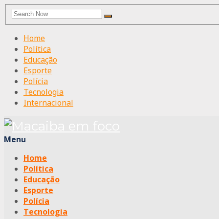
Search
Search
for:
Home
Política
Educação
Esporte
Polícia
Tecnologia
Internacional
Menu
Home
Política
Educação
Esporte
Polícia
Tecnologia