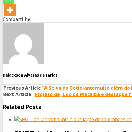
Compartilhe
Share
Share
Share
on
on
on
Facebook
Twitter
Whatsapp
Dejackson Alvares de Farias
Previous Article
“A Selva do Cotidiano: muito além do 
Next Article
Projeto de judô de Macaíba é destaque n
Related Posts