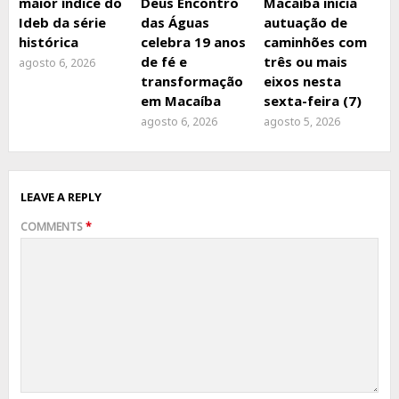
maior índice do
Deus Encontro
Macaíba inicia
Ideb da série
das Águas
autuação de
histórica
celebra 19 anos
caminhões com
de fé e
três ou mais
agosto 6, 2026
transformação
eixos nesta
em Macaíba
sexta-feira (7)
agosto 6, 2026
agosto 5, 2026
LEAVE A REPLY
COMMENTS
*