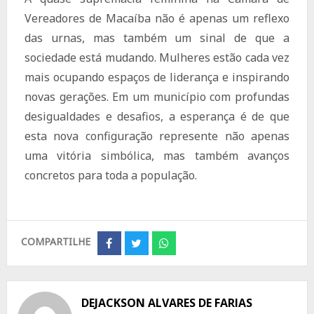
Vereadores de Macaíba não é apenas um reflexo
das urnas, mas também um sinal de que a
sociedade está mudando. Mulheres estão cada vez
mais ocupando espaços de liderança e inspirando
novas gerações. Em um município com profundas
desigualdades e desafios, a esperança é de que
esta nova configuração represente não apenas
uma vitória simbólica, mas também avanços
concretos para toda a população.
COMPARTILHE
Share
Share
Share
on
on
on
Facebook
Twitter
Whatsapp
DEJACKSON ALVARES DE FARIAS