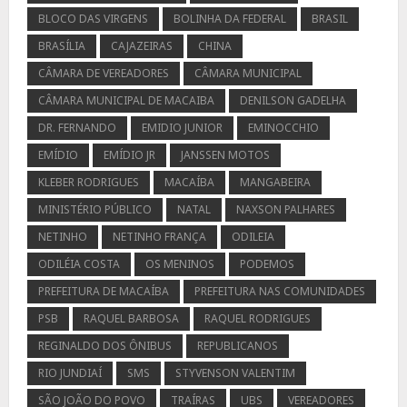
BLOCO DAS VIRGENS
BOLINHA DA FEDERAL
BRASIL
BRASÍLIA
CAJAZEIRAS
CHINA
CÂMARA DE VEREADORES
CÂMARA MUNICIPAL
CÂMARA MUNICIPAL DE MACAIBA
DENILSON GADELHA
DR. FERNANDO
EMIDIO JUNIOR
EMINOCCHIO
EMÍDIO
EMÍDIO JR
JANSSEN MOTOS
KLEBER RODRIGUES
MACAÍBA
MANGABEIRA
MINISTÉRIO PÚBLICO
NATAL
NAXSON PALHARES
NETINHO
NETINHO FRANÇA
ODILEIA
ODILÉIA COSTA
OS MENINOS
PODEMOS
PREFEITURA DE MACAÍBA
PREFEITURA NAS COMUNIDADES
PSB
RAQUEL BARBOSA
RAQUEL RODRIGUES
REGINALDO DOS ÔNIBUS
REPUBLICANOS
RIO JUNDIAÍ
SMS
STYVENSON VALENTIM
SÃO JOÃO DO POVO
TRAÍRAS
UBS
VEREADORES