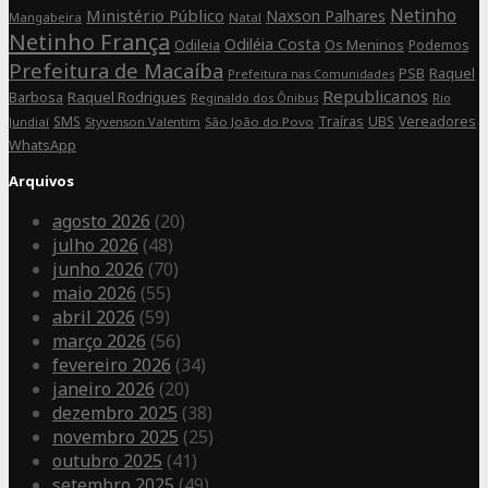
Netinho
Ministério Público
Naxson Palhares
Mangabeira
Natal
Netinho França
Odiléia Costa
Odileia
Os Meninos
Podemos
Prefeitura de Macaíba
Raquel
PSB
Prefeitura nas Comunidades
Republicanos
Barbosa
Raquel Rodrigues
Rio
Reginaldo dos Ônibus
SMS
Traíras
UBS
Vereadores
Jundiaí
Styvenson Valentim
São João do Povo
WhatsApp
Arquivos
agosto 2026
(20)
julho 2026
(48)
junho 2026
(70)
maio 2026
(55)
abril 2026
(59)
março 2026
(56)
fevereiro 2026
(34)
janeiro 2026
(20)
dezembro 2025
(38)
novembro 2025
(25)
outubro 2025
(41)
setembro 2025
(49)