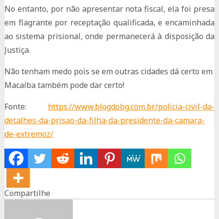
No entanto, por não apresentar nota fiscal, ela foi presa
em flagrante por receptação qualificada, e encaminhada
ao sistema prisional, onde permanecerá à disposição da
Justiça.
Não tenham medo pois se em outras cidades dá certo em
Macaíba também pode dar certo!
Fonte:
https://www.blogdobg.com.br/policia-civil-da-
detalhes-da-prisao-da-filha-da-presidente-da-camara-
de-extremoz/
Compartilhe
Share
Share
Share
on
on
on