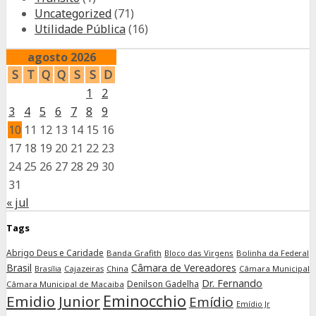
Uncategorized
(71)
Utilidade Pública
(16)
agosto 2026
S
T
Q
Q
S
S
D
1
2
3
4
5
6
7
8
9
10
11
12
13
14
15
16
17
18
19
20
21
22
23
24
25
26
27
28
29
30
31
« jul
Tags
Abrigo Deus e Caridade
Banda Grafith
Bloco das Virgens
Bolinha da Federal
Brasil
Câmara de Vereadores
Cajazeiras
China
Câmara Municipal
Brasília
Dr. Fernando
Denilson Gadelha
Câmara Municipal de Macaiba
Eminocchio
Emidio Junior
Emídio
Emídio Jr