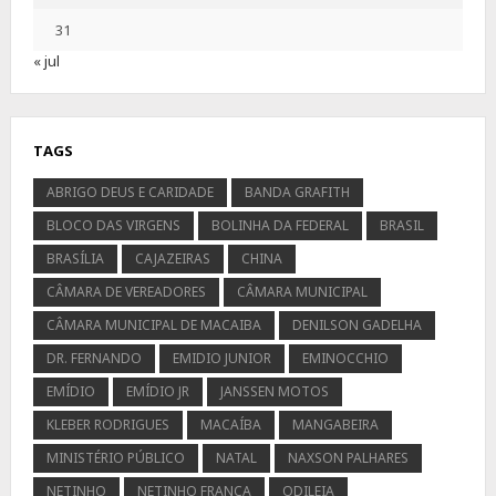
31
« jul
TAGS
ABRIGO DEUS E CARIDADE
BANDA GRAFITH
BLOCO DAS VIRGENS
BOLINHA DA FEDERAL
BRASIL
BRASÍLIA
CAJAZEIRAS
CHINA
CÂMARA DE VEREADORES
CÂMARA MUNICIPAL
CÂMARA MUNICIPAL DE MACAIBA
DENILSON GADELHA
DR. FERNANDO
EMIDIO JUNIOR
EMINOCCHIO
EMÍDIO
EMÍDIO JR
JANSSEN MOTOS
KLEBER RODRIGUES
MACAÍBA
MANGABEIRA
MINISTÉRIO PÚBLICO
NATAL
NAXSON PALHARES
NETINHO
NETINHO FRANÇA
ODILEIA