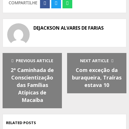
COMPARTILHE
Share
Share
Share
on
on
on
Facebook
Twitter
Whatsapp
DEJACKSON ALVARES DE FARIAS
PREVIOUS ARTICLE
NEXT ARTICLE
2ª Caminhada de
Com exceção da
Conscientização
buraqueira, Traíras
das Famílias
estava 10
Atípicas de
Macaíba
RELATED POSTS