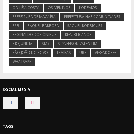
ODILÉIA COSTA
OS MENINOS
PODEMOS
PREFEITURA DE MACAÍBA
PREFEITURA NAS COMUNIDADES
PSB
RAQUEL BARBOSA
RAQUEL RODRIGUES
REGINALDO DOS ÔNIBUS
REPUBLICANOS
RIO JUNDIAÍ
SMS
STYVENSON VALENTIM
SÃO JOÃO DO POVO
TRAÍRAS
UBS
VEREADORES
WHATSAPP
SOCIAL MEDIA
CONNECT
CONNECT
ON
ON
FACEBOOK
INSTAGRAM
TAGS