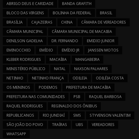
ABRIGO DEUS E CARIDADE
BANDA GRAFITH
BLOCO DAS VIRGENS
BOLINHA DA FEDERAL
BRASIL
BRASÍLIA
CAJAZEIRAS
CHINA
CÂMARA DE VEREADORES
CÂMARA MUNICIPAL
CÂMARA MUNICIPAL DE MACAIBA
DENILSON GADELHA
DR. FERNANDO
EMIDIO JUNIOR
EMINOCCHIO
EMÍDIO
EMÍDIO JR
JANSSEN MOTOS
KLEBER RODRIGUES
MACAÍBA
MANGABEIRA
MINISTÉRIO PÚBLICO
NATAL
NAXSON PALHARES
NETINHO
NETINHO FRANÇA
ODILEIA
ODILÉIA COSTA
OS MENINOS
PODEMOS
PREFEITURA DE MACAÍBA
PREFEITURA NAS COMUNIDADES
PSB
RAQUEL BARBOSA
RAQUEL RODRIGUES
REGINALDO DOS ÔNIBUS
REPUBLICANOS
RIO JUNDIAÍ
SMS
STYVENSON VALENTIM
SÃO JOÃO DO POVO
TRAÍRAS
UBS
VEREADORES
WHATSAPP