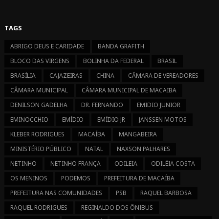
ON
ON
FACEBOOK
INSTAGRAM
TAGS
ABRIGO DEUS E CARIDADE
BANDA GRAFITH
BLOCO DAS VIRGENS
BOLINHA DA FEDERAL
BRASIL
BRASÍLIA
CAJAZEIRAS
CHINA
CÂMARA DE VEREADORES
CÂMARA MUNICIPAL
CÂMARA MUNICIPAL DE MACAIBA
DENILSON GADELHA
DR. FERNANDO
EMIDIO JUNIOR
EMINOCCHIO
EMÍDIO
EMÍDIO JR
JANSSEN MOTOS
KLEBER RODRIGUES
MACAÍBA
MANGABEIRA
MINISTÉRIO PÚBLICO
NATAL
NAXSON PALHARES
NETINHO
NETINHO FRANÇA
ODILEIA
ODILÉIA COSTA
OS MENINOS
PODEMOS
PREFEITURA DE MACAÍBA
PREFEITURA NAS COMUNIDADES
PSB
RAQUEL BARBOSA
RAQUEL RODRIGUES
REGINALDO DOS ÔNIBUS