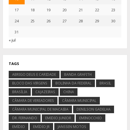
17
18
19
20
21
22
23
24
25
26
27
28
29
30
31
« jul
TAGS
ABRIGO DEUS E CARIDADE
BANDA GRAFITH
BLOCO DAS VIRGENS
BOLINHA DA FEDERAL
BRASIL
BRASÍLIA
CAJAZEIRAS
CHINA
CÂMARA DE VEREADORES
CÂMARA MUNICIPAL
CÂMARA MUNICIPAL DE MACAIBA
DENILSON GADELHA
DR. FERNANDO
EMIDIO JUNIOR
EMINOCCHIO
EMÍDIO
EMÍDIO JR
JANSSEN MOTOS