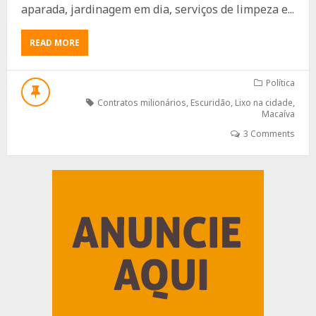
aparada, jardinagem em dia, serviços de limpeza e...
ABOUT
READ MORE
LIXO,
ESCURIDÃO?
NÃO
Política
IMPORTA,
Contratos milionários
,
Escuridão
,
Lixo na cidade
,
TEMOS
Macaíva
FESTAS.
3 Comments
Advertisement