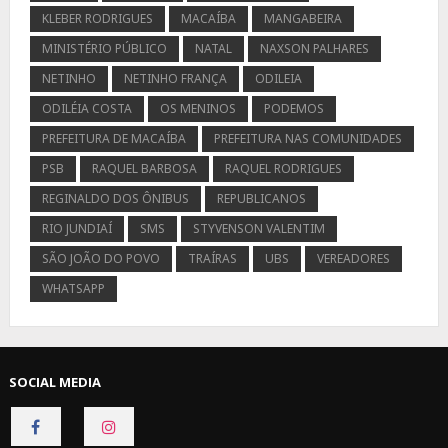
KLEBER RODRIGUES
MACAÍBA
MANGABEIRA
MINISTÉRIO PÚBLICO
NATAL
NAXSON PALHARES
NETINHO
NETINHO FRANÇA
ODILEIA
ODILÉIA COSTA
OS MENINOS
PODEMOS
PREFEITURA DE MACAÍBA
PREFEITURA NAS COMUNIDADES
PSB
RAQUEL BARBOSA
RAQUEL RODRIGUES
REGINALDO DOS ÔNIBUS
REPUBLICANOS
RIO JUNDIAÍ
SMS
STYVENSON VALENTIM
SÃO JOÃO DO POVO
TRAÍRAS
UBS
VEREADORES
WHATSAPP
SOCIAL MEDIA
CONNECT
CONNECT