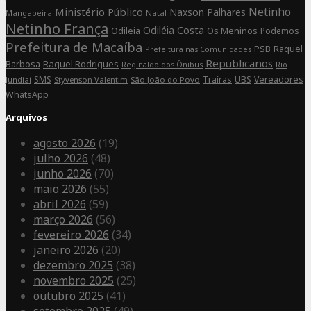
Netinho
Ministério Público
Naxson Palhares
Mangabeira
Natal
Netinho França
Odiléia Costa
Odileia
Os Meninos
Podemos
Prefeitura de Macaíba
Raquel
PSB
Prefeitura nas Comunidades
Republicanos
Barbosa
Raquel Rodrigues
Rio
Reginaldo dos Ônibus
SMS
Traíras
UBS
Vereadores
Jundiaí
Styvenson Valentim
São João do Povo
WhatsApp
Arquivos
agosto 2026
(19)
julho 2026
(48)
junho 2026
(70)
maio 2026
(55)
abril 2026
(59)
março 2026
(56)
fevereiro 2026
(34)
janeiro 2026
(20)
dezembro 2025
(38)
novembro 2025
(25)
outubro 2025
(41)