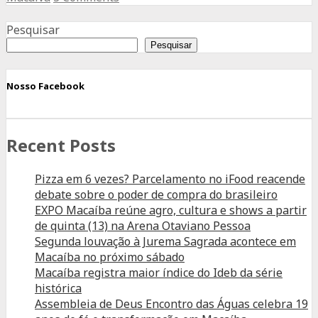
escuridão?
Advertisement
Não
Pesquisar
importa,
Pesquisar
temos
festas.
Nosso Facebook
Recent Posts
Pizza em 6 vezes? Parcelamento no iFood reacende
debate sobre o poder de compra do brasileiro
EXPO Macaíba reúne agro, cultura e shows a partir
de quinta (13) na Arena Otaviano Pessoa
Segunda louvação à Jurema Sagrada acontece em
Macaíba no próximo sábado
Macaíba registra maior índice do Ideb da série
histórica
Assembleia de Deus Encontro das Águas celebra 19