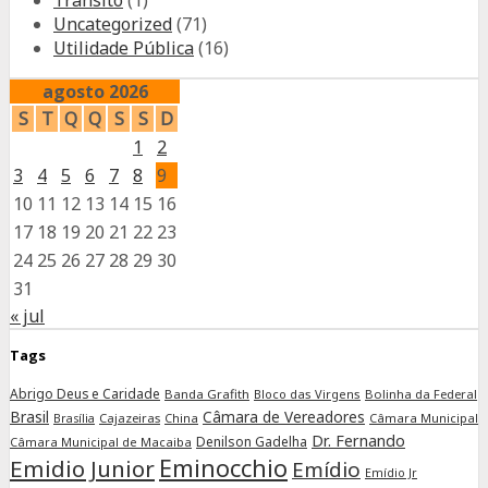
Trânsito
(1)
Uncategorized
(71)
Utilidade Pública
(16)
agosto 2026
S
T
Q
Q
S
S
D
1
2
3
4
5
6
7
8
9
10
11
12
13
14
15
16
17
18
19
20
21
22
23
24
25
26
27
28
29
30
31
« jul
Tags
Abrigo Deus e Caridade
Banda Grafith
Bloco das Virgens
Bolinha da Federal
Brasil
Câmara de Vereadores
Cajazeiras
China
Câmara Municipal
Brasília
Dr. Fernando
Denilson Gadelha
Câmara Municipal de Macaiba
Eminocchio
Emidio Junior
Emídio
Emídio Jr