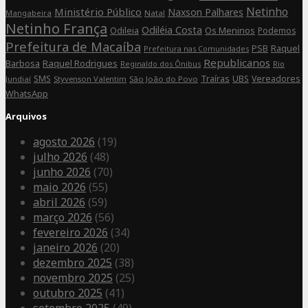
Netinho
Ministério Público
Naxson Palhares
Mangabeira
Natal
Netinho França
Odiléia Costa
Odileia
Os Meninos
Podemos
Prefeitura de Macaíba
Raquel
PSB
Prefeitura nas Comunidades
Republicanos
Barbosa
Raquel Rodrigues
Rio
Reginaldo dos Ônibus
SMS
Traíras
UBS
Vereadores
Jundiaí
Styvenson Valentim
São João do Povo
WhatsApp
Arquivos
agosto 2026
(19)
julho 2026
(48)
junho 2026
(70)
maio 2026
(55)
abril 2026
(59)
março 2026
(56)
fevereiro 2026
(34)
janeiro 2026
(20)
dezembro 2025
(38)
novembro 2025
(25)
outubro 2025
(41)