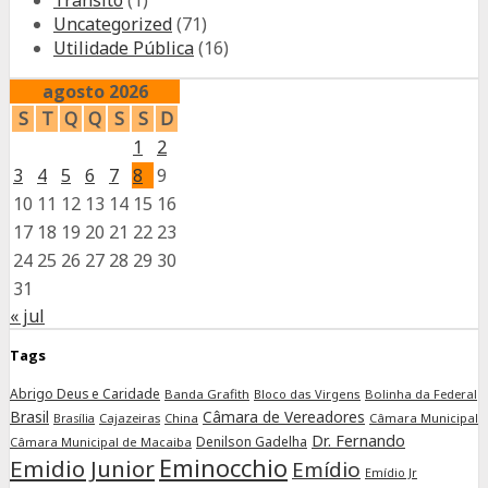
Trânsito
(1)
Uncategorized
(71)
Utilidade Pública
(16)
agosto 2026
S
T
Q
Q
S
S
D
1
2
3
4
5
6
7
8
9
10
11
12
13
14
15
16
17
18
19
20
21
22
23
24
25
26
27
28
29
30
31
« jul
Tags
Abrigo Deus e Caridade
Banda Grafith
Bloco das Virgens
Bolinha da Federal
Brasil
Câmara de Vereadores
Cajazeiras
China
Câmara Municipal
Brasília
Dr. Fernando
Denilson Gadelha
Câmara Municipal de Macaiba
Eminocchio
Emidio Junior
Emídio
Emídio Jr