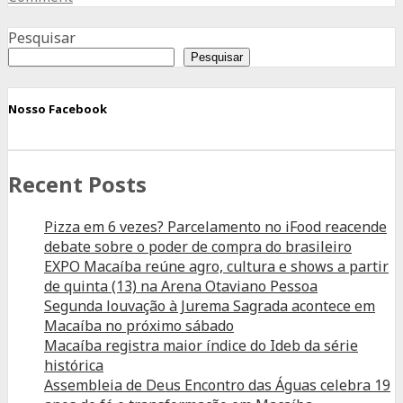
à
Advertisement
Lactose:
Pesquisar
O
Pesquisar
Que
Você
Nosso Facebook
Precisa
Saber
Recent Posts
Pizza em 6 vezes? Parcelamento no iFood reacende
debate sobre o poder de compra do brasileiro
EXPO Macaíba reúne agro, cultura e shows a partir
de quinta (13) na Arena Otaviano Pessoa
Segunda louvação à Jurema Sagrada acontece em
Macaíba no próximo sábado
Macaíba registra maior índice do Ideb da série
histórica
Assembleia de Deus Encontro das Águas celebra 19