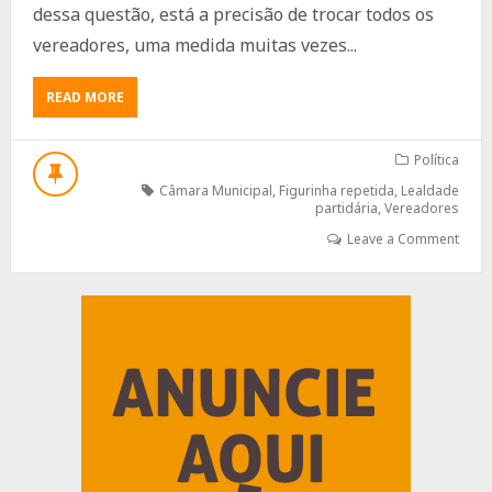
dessa questão, está a precisão de trocar todos os
vereadores, uma medida muitas vezes...
ABOUT
READ MORE
FIGURINHA
REPETIDA
NÃO
Política
PREENCHE
Câmara Municipal
,
Figurinha repetida
,
Lealdade
ÁLBUM
partidária
,
Vereadores
Leave a Comment
Advertisement