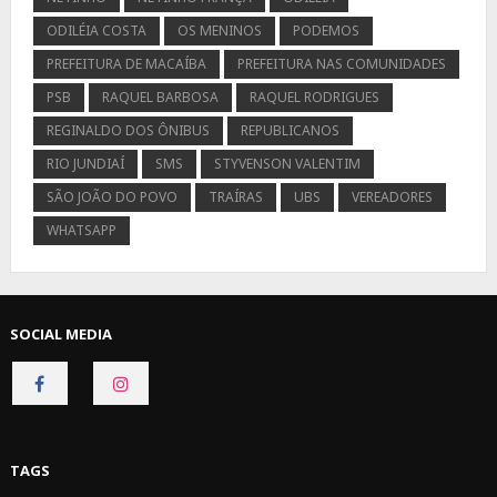
ODILÉIA COSTA
OS MENINOS
PODEMOS
PREFEITURA DE MACAÍBA
PREFEITURA NAS COMUNIDADES
PSB
RAQUEL BARBOSA
RAQUEL RODRIGUES
REGINALDO DOS ÔNIBUS
REPUBLICANOS
RIO JUNDIAÍ
SMS
STYVENSON VALENTIM
SÃO JOÃO DO POVO
TRAÍRAS
UBS
VEREADORES
WHATSAPP
SOCIAL MEDIA
CONNECT
CONNECT
ON
ON
FACEBOOK
INSTAGRAM
TAGS