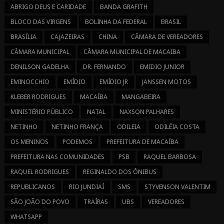
ABRIGO DEUS E CARIDADE
BANDA GRAFITH
BLOCO DAS VIRGENS
BOLINHA DA FEDERAL
BRASIL
BRASÍLIA
CAJAZEIRAS
CHINA
CÂMARA DE VEREADORES
CÂMARA MUNICIPAL
CÂMARA MUNICIPAL DE MACAIBA
DENILSON GADELHA
DR. FERNANDO
EMIDIO JUNIOR
EMINOCCHIO
EMÍDIO
EMÍDIO JR
JANSSEN MOTOS
KLEBER RODRIGUES
MACAÍBA
MANGABEIRA
MINISTÉRIO PÚBLICO
NATAL
NAXSON PALHARES
NETINHO
NETINHO FRANÇA
ODILEIA
ODILÉIA COSTA
OS MENINOS
PODEMOS
PREFEITURA DE MACAÍBA
PREFEITURA NAS COMUNIDADES
PSB
RAQUEL BARBOSA
RAQUEL RODRIGUES
REGINALDO DOS ÔNIBUS
REPUBLICANOS
RIO JUNDIAÍ
SMS
STYVENSON VALENTIM
SÃO JOÃO DO POVO
TRAÍRAS
UBS
VEREADORES
WHATSAPP