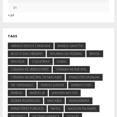
31
« jul
TAGS
ABRIGO DEUS E CARIDADE
BANDA GRAFITH
BLOCO DAS VIRGENS
BOLINHA DA FEDERAL
BRASIL
BRASÍLIA
CAJAZEIRAS
CHINA
CÂMARA DE VEREADORES
CÂMARA MUNICIPAL
CÂMARA MUNICIPAL DE MACAIBA
DENILSON GADELHA
DR. FERNANDO
EMIDIO JUNIOR
EMINOCCHIO
EMÍDIO
EMÍDIO JR
JANSSEN MOTOS
KLEBER RODRIGUES
MACAÍBA
MANGABEIRA
MINISTÉRIO PÚBLICO
NATAL
NAXSON PALHARES
NETINHO
NETINHO FRANÇA
ODILEIA