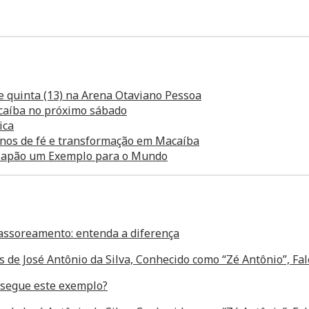
e quinta (13) na Arena Otaviano Pessoa
caíba no próximo sábado
ica
anos de fé e transformação em Macaíba
o Japão um Exemplo para o Mundo
assoreamento: entenda a diferença
s de José Antônio da Silva, Conhecido como “Zé Antônio”, F
segue este exemplo?