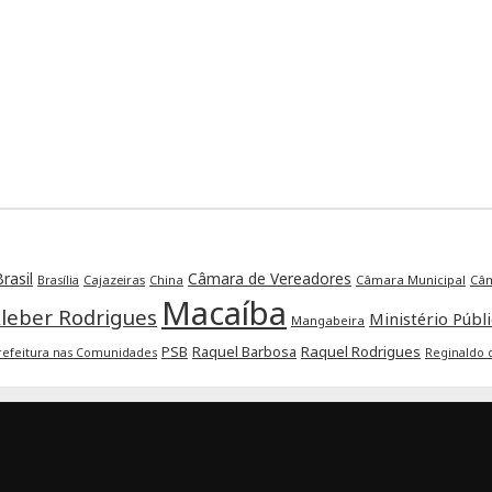
rasil
Câmara de Vereadores
Cajazeiras
China
Câmara Municipal
Câm
Brasília
Macaíba
leber Rodrigues
Ministério Públ
Mangabeira
Raquel Barbosa
Raquel Rodrigues
PSB
refeitura nas Comunidades
Reginaldo 