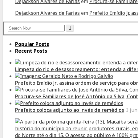
Dejackson Alvares de Farias
em
Procura-se Familiare
Dejackson Alvares de Farias
em
Prefeito Emídio Jr. 
Search
Search
for:
Popular Posts
Recent Posts
Limpeza do rio e desassoreamento: entenda a dife
Prefeito Emídio Jr. assina ordem de serviço para o
Procura-se Familiares de José Antônio da Silva, Co
Prefeito coloca adjunto ao invés de remédios
jun