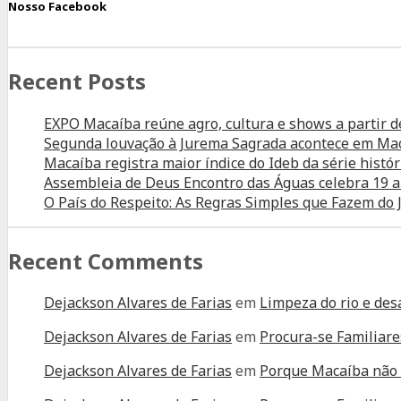
conhece
Nosso Facebook
Coisp
de
Recent Posts
Macaíba
e
EXPO Macaíba reúne agro, cultura e shows a partir d
elogia
Segunda louvação à Jurema Sagrada acontece em Ma
operação
Macaíba registra maior índice do Ideb da série histór
dos
Assembleia de Deus Encontro das Águas celebra 19 
O País do Respeito: As Regras Simples que Fazem d
sistemas
Recent Comments
Dejackson Alvares de Farias
em
Limpeza do rio e des
Dejackson Alvares de Farias
em
Procura-se Familiare
Dejackson Alvares de Farias
em
Porque Macaíba não 