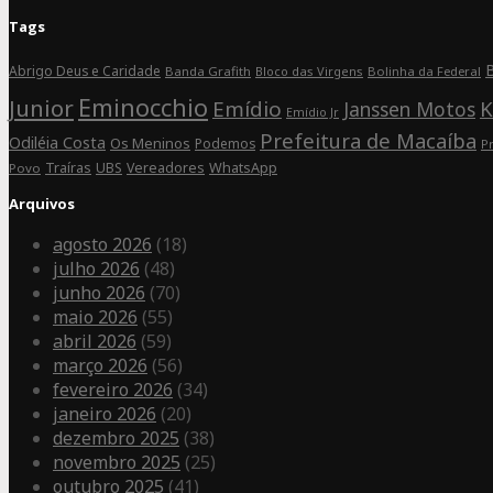
Facebook
on
Tags
Instagram
B
Abrigo Deus e Caridade
Banda Grafith
Bloco das Virgens
Bolinha da Federal
Eminocchio
Junior
Emídio
K
Janssen Motos
Emídio Jr
Prefeitura de Macaíba
Odiléia Costa
Os Meninos
Podemos
P
Traíras
UBS
Vereadores
WhatsApp
Povo
Arquivos
agosto 2026
(18)
julho 2026
(48)
junho 2026
(70)
maio 2026
(55)
abril 2026
(59)
março 2026
(56)
fevereiro 2026
(34)
janeiro 2026
(20)
dezembro 2025
(38)
novembro 2025
(25)
outubro 2025
(41)