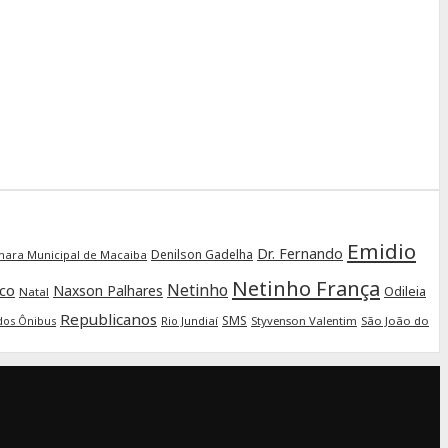
Emidio
Dr. Fernando
Denilson Gadelha
ara Municipal de Macaiba
Netinho França
Netinho
ico
Naxson Palhares
Odileia
Natal
Republicanos
SMS
Rio Jundiaí
Styvenson Valentim
São João do
dos Ônibus