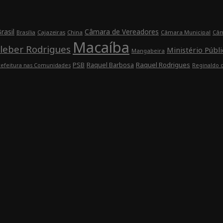
rasil
Câmara de Vereadores
Cajazeiras
China
Câmara Municipal
Câm
Brasília
Macaíba
leber Rodrigues
Ministério Públi
Mangabeira
Raquel Barbosa
Raquel Rodrigues
PSB
refeitura nas Comunidades
Reginaldo 