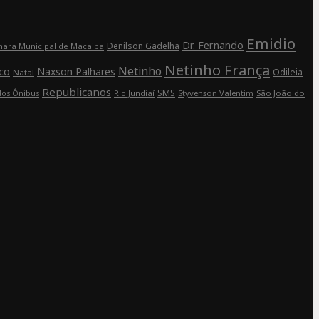
Emidio
Dr. Fernando
Denilson Gadelha
ara Municipal de Macaiba
Netinho França
Netinho
co
Naxson Palhares
Odileia
Natal
Republicanos
SMS
Rio Jundiaí
Styvenson Valentim
São João do
dos Ônibus