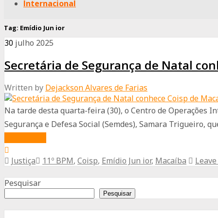
Internacional
Tag:
Emídio Jun ior
30
julho
2025
Secretária de Segurança de Natal con
Written by
Dejackson Alvares de Farias
Na tarde desta quarta-feira (30), o Centro de Operações In
Segurança e Defesa Social (Semdes), Samara Trigueiro, que 
about
Read More
Secretária
Justiça
11º BPM
,
Coisp
,
Emídio Jun ior
,
Macaíba
Leave
de
Advertisement
Segurança
Pesquisar
de
Pesquisar
Natal