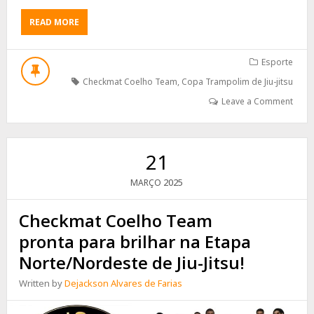
ABOUT
READ MORE
CHECKMAT
COELHO
TEAM
Esporte
LEVA
Checkmat Coelho Team
,
Copa Trampolim de Jiu-jitsu
11
GUERREIROS
Leave a Comment
PARA
A
COPA
TRAMPOLIM
21
DE
JIU-
2025
MARÇO
JITSU
Checkmat Coelho Team
pronta para brilhar na Etapa
Norte/Nordeste de Jiu-Jitsu!
Written by
Dejackson Alvares de Farias