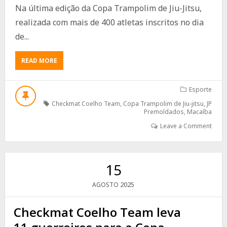
Na última edição da Copa Trampolim de Jiu-Jitsu,
realizada com mais de 400 atletas inscritos no dia
de...
ABOUT
READ MORE
CHECKMAT
COELHO
TEAM
Esporte
BRILHA
Checkmat Coelho Team
,
Copa Trampolim de Jiu-jitsu
,
JP
NA
Premoldados
,
Macaíba
COPA
Leave a Comment
TRAMPOLIM
DE
JIU-
JITSU:
15
100%
DE
2025
AGOSTO
APROVEITAMENTO
E
ESPÍRITO
Checkmat Coelho Team leva
DE
EQUIPE!