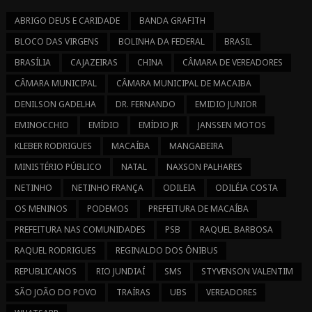
ABRIGO DEUS E CARIDADE
BANDA GRAFITH
BLOCO DAS VIRGENS
BOLINHA DA FEDERAL
BRASIL
BRASÍLIA
CAJAZEIRAS
CHINA
CÂMARA DE VEREADORES
CÂMARA MUNICIPAL
CÂMARA MUNICIPAL DE MACAIBA
DENILSON GADELHA
DR. FERNANDO
EMIDIO JUNIOR
EMINOCCHIO
EMÍDIO
EMÍDIO JR
JANSSEN MOTOS
KLEBER RODRIGUES
MACAÍBA
MANGABEIRA
MINISTÉRIO PÚBLICO
NATAL
NAXSON PALHARES
NETINHO
NETINHO FRANÇA
ODILEIA
ODILÉIA COSTA
OS MENINOS
PODEMOS
PREFEITURA DE MACAÍBA
PREFEITURA NAS COMUNIDADES
PSB
RAQUEL BARBOSA
RAQUEL RODRIGUES
REGINALDO DOS ÔNIBUS
REPUBLICANOS
RIO JUNDIAÍ
SMS
STYVENSON VALENTIM
SÃO JOÃO DO POVO
TRAÍRAS
UBS
VEREADORES