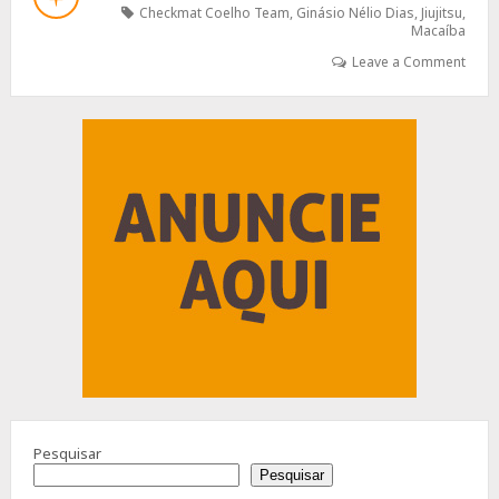
PRONTA
Checkmat Coelho Team
,
Ginásio Nélio Dias
,
Jiujitsu
,
PARA
Macaíba
BRILHAR
Leave a Comment
NA
ETAPA
NORTE/NORDESTE
Advertisement
DE
JIU-
JITSU!
Pesquisar
Pesquisar