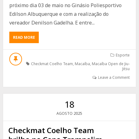
próximo dia 03 de maio no Ginásio Poliesportivo
Edilson Albuquerque e com a realização do
vereador Denilson Gadelha. E entre...
ABOUT
READ MORE
CHECKMAT
COELHO
TEAM
Esporte
CHEGA
Checkmat Coelho Team
,
Macaíba
,
Macaíba Open de Jiu-
COM
Jitsu
FORÇA
Leave a Comment
TOTAL
E
PROMETE
AGITAR
18
O
MACAÍBA
2025
AGOSTO
OPEN
DE
JIU-
Checkmat Coelho Team
JITSU
2026