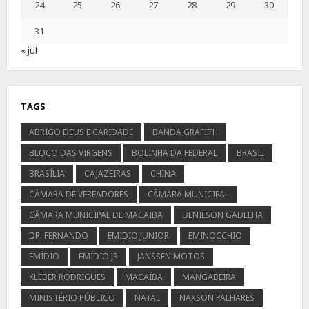
24
25
26
27
28
29
30
31
« jul
TAGS
ABRIGO DEUS E CARIDADE
BANDA GRAFITH
BLOCO DAS VIRGENS
BOLINHA DA FEDERAL
BRASIL
BRASÍLIA
CAJAZEIRAS
CHINA
CÂMARA DE VEREADORES
CÂMARA MUNICIPAL
CÂMARA MUNICIPAL DE MACAIBA
DENILSON GADELHA
DR. FERNANDO
EMIDIO JUNIOR
EMINOCCHIO
EMÍDIO
EMÍDIO JR
JANSSEN MOTOS
KLEBER RODRIGUES
MACAÍBA
MANGABEIRA
MINISTÉRIO PÚBLICO
NATAL
NAXSON PALHARES