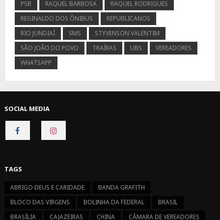
PSB
RAQUEL BARBOSA
RAQUEL RODRIGUES
REGINALDO DOS ÔNIBUS
REPUBLICANOS
RIO JUNDIAÍ
SMS
STYVENSON VALENTIM
SÃO JOÃO DO POVO
TRAÍRAS
UBS
VEREADORES
WHATSAPP
SOCIAL MEDIA
CONNECT
CONNECT
ON
ON
FACEBOOK
INSTAGRAM
TAGS
ABRIGO DEUS E CARIDADE
BANDA GRAFITH
BLOCO DAS VIRGENS
BOLINHA DA FEDERAL
BRASIL
BRASÍLIA
CAJAZEIRAS
CHINA
CÂMARA DE VEREADORES