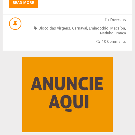
ABOUT
READ MORE
RIVALIDADE
NO
CARNAVAL
Diversos
DE
Bloco das Virgens
,
Carnaval
,
Eminocchio
,
Macaíba
,
MACAÍBA?
Netinho França
10 Comments
Advertisement