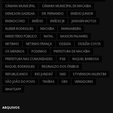
CÂMARA MUNICIPAL
CÂMARA MUNICIPAL DE MACAIBA
DENILSON GADELHA
DR. FERNANDO
EMIDIO JUNIOR
EMINOCCHIO
EMÍDIO
EMÍDIO JR
JANSSEN MOTOS
KLEBER RODRIGUES
MACAÍBA
MANGABEIRA
MINISTÉRIO PÚBLICO
NATAL
NAXSON PALHARES
NETINHO
NETINHO FRANÇA
ODILEIA
ODILÉIA COSTA
OS MENINOS
PODEMOS
PREFEITURA DE MACAÍBA
PREFEITURA NAS COMUNIDADES
PSB
RAQUEL BARBOSA
RAQUEL RODRIGUES
REGINALDO DOS ÔNIBUS
REPUBLICANOS
RIO JUNDIAÍ
SMS
STYVENSON VALENTIM
SÃO JOÃO DO POVO
TRAÍRAS
UBS
VEREADORES
WHATSAPP
ARQUIVOS