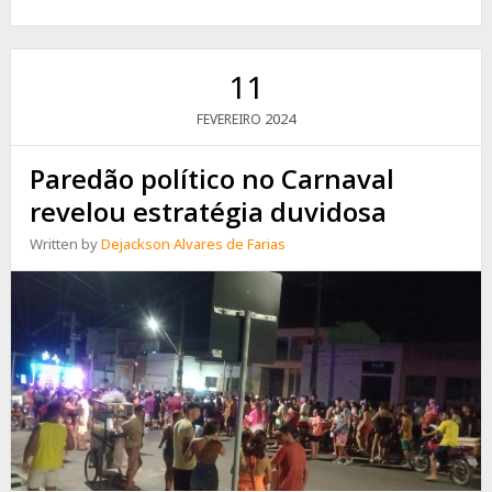
UM
PREJUÍZO
QUE
“VAI
11
DE
TREM”
2024
FEVEREIRO
Paredão político no Carnaval
revelou estratégia duvidosa
Written by
Dejackson Alvares de Farias