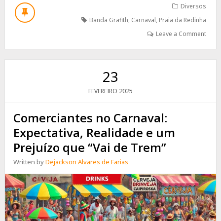
DO
Diversos
MONTE
Banda Grafith
,
Carnaval
,
Praia da Redinha
EVEREST
E
Leave a Comment
A
BANDA
FANTASMA
23
2025
FEVEREIRO
Comerciantes no Carnaval:
Expectativa, Realidade e um
Prejuízo que “Vai de Trem”
Written by
Dejackson Alvares de Farias