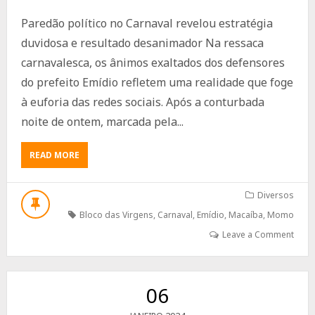
Paredão político no Carnaval revelou estratégia
duvidosa e resultado desanimador Na ressaca
carnavalesca, os ânimos exaltados dos defensores
do prefeito Emídio refletem uma realidade que foge
à euforia das redes sociais. Após a conturbada
noite de ontem, marcada pela...
ABOUT
READ MORE
PAREDÃO
POLÍTICO
NO
Diversos
CARNAVAL
Bloco das Virgens
,
Carnaval
,
Emídio
,
Macaíba
,
Momo
REVELOU
ESTRATÉGIA
Leave a Comment
DUVIDOSA
06