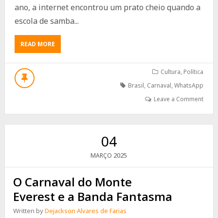
ano, a internet encontrou um prato cheio quando a
escola de samba...
ABOUT
READ MORE
CARNAVAL,
LULA
E
Cultura
,
Política
A
Brasil
,
Carnaval
,
WhatsApp
“REPROVAÇÃO”
MAIS
Leave a Comment
COMENTADA
DA
AVENIDA
04
2025
MARÇO
O Carnaval do Monte
Everest e a Banda Fantasma
Written by
Dejackson Alvares de Farias