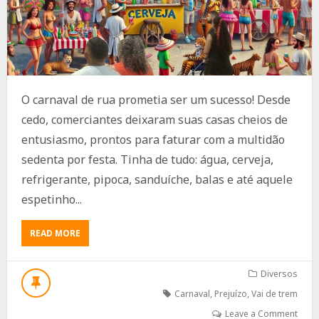
O carnaval de rua prometia ser um sucesso! Desde
cedo, comerciantes deixaram suas casas cheios de
entusiasmo, prontos para faturar com a multidão
sedenta por festa. Tinha de tudo: água, cerveja,
refrigerante, pipoca, sanduíche, balas e até aquele
espetinho...
ABOUT
READ MORE
COMERCIANTES
NO
CARNAVAL:
Diversos
EXPECTATIVA,
Carnaval
,
Prejuízo
,
Vai de trem
REALIDADE
E
Leave a Comment