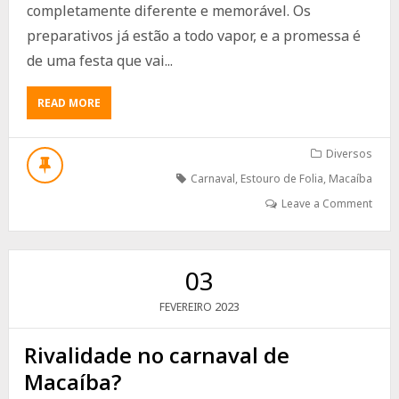
completamente diferente e memorável. Os
preparativos já estão a todo vapor, e a promessa é
de uma festa que vai...
ABOUT
READ MORE
O
CARNAVAL
DE
Diversos
MACAÍBA
Carnaval
,
Estouro de Folia
,
Macaíba
PROMETE
SER
Leave a Comment
UM
ESTOURO
DE
FOLIA
03
2023
FEVEREIRO
Rivalidade no carnaval de
Macaíba?