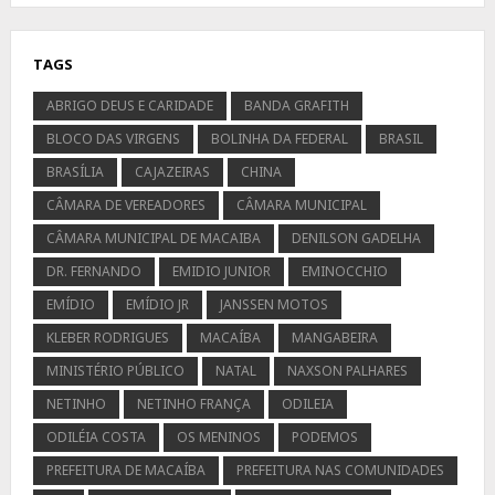
TAGS
ABRIGO DEUS E CARIDADE
BANDA GRAFITH
BLOCO DAS VIRGENS
BOLINHA DA FEDERAL
BRASIL
BRASÍLIA
CAJAZEIRAS
CHINA
CÂMARA DE VEREADORES
CÂMARA MUNICIPAL
CÂMARA MUNICIPAL DE MACAIBA
DENILSON GADELHA
DR. FERNANDO
EMIDIO JUNIOR
EMINOCCHIO
EMÍDIO
EMÍDIO JR
JANSSEN MOTOS
KLEBER RODRIGUES
MACAÍBA
MANGABEIRA
MINISTÉRIO PÚBLICO
NATAL
NAXSON PALHARES
NETINHO
NETINHO FRANÇA
ODILEIA
ODILÉIA COSTA
OS MENINOS
PODEMOS
PREFEITURA DE MACAÍBA
PREFEITURA NAS COMUNIDADES