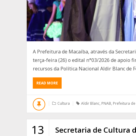
A Prefeitura de Macaíba, através da Secretar
terça-feira (26) o edital n°03/2026 de apoio f
recursos da Política Nacional Aldir Blanc de F
ABOUT
READ MORE
SECRETARIA
DE
CULTURA
Cultura
Aldir Blanc
,
PNAB
,
Prefeitura d
E
TURISMO
DE
MACAÍBA
13
Secretaria de Cultura 
LANÇA
NOVO