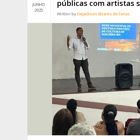
públicas com artistas s
JUNHO
EDITAL
2025
DA
Written by
Dejackson Alvares de Farias
POLÍTICA
NACIONAL
ALDIR
BLANC