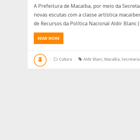
A Prefeitura de Macaíba, por meio da Secret
novas escutas com a classe artística macaibe
de Recursos da Política Nacional Aldir Blanc (
ABOUT
READ MORE
SECRETARIA
DE
CULTURA
Cultura
Aldir Blanc
,
Macaíba
,
Secretari
DE
MACAÍBA
REALIZA
NOVAS
ESCUTAS
PÚBLICAS
COM
ARTISTAS
SOBRE
A
POLÍTICA
ALDIR
BLANC