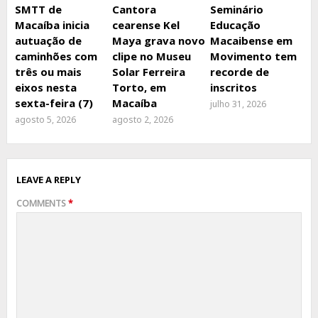
SMTT de
Cantora
Seminário
Macaíba inicia
cearense Kel
Educação
autuação de
Maya grava novo
Macaibense em
caminhões com
clipe no Museu
Movimento tem
três ou mais
Solar Ferreira
recorde de
eixos nesta
Torto, em
inscritos
sexta-feira (7)
Macaíba
julho 31, 2026
agosto 5, 2026
agosto 2, 2026
LEAVE A REPLY
COMMENTS
*