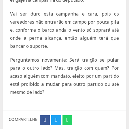
engaje na campanha do deputado.
Vai ser duro esta campanha e cara, pois os
vereadores não entrarão em campo por pouca pila
e, conforme o barco anda o vento só soprará até
onde a perna alcança, então alguém terá que
bancar o suporte.
Perguntamos novamente: Será traição se pular
para o outro lado? Mas, traição com quem? Por
acaso alguém com mandato, eleito por um partido
está proibido a mudar para outro partido ou até
mesmo de lado?
COMPARTILHE
Share
Share
Share
on
on
on