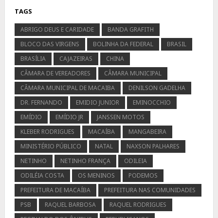
TAGS
ABRIGO DEUS E CARIDADE
BANDA GRAFITH
BLOCO DAS VIRGENS
BOLINHA DA FEDERAL
BRASIL
BRASÍLIA
CAJAZEIRAS
CHINA
CÂMARA DE VEREADORES
CÂMARA MUNICIPAL
CÂMARA MUNICIPAL DE MACAIBA
DENILSON GADELHA
DR. FERNANDO
EMIDIO JUNIOR
EMINOCCHIO
EMÍDIO
EMÍDIO JR
JANSSEN MOTOS
KLEBER RODRIGUES
MACAÍBA
MANGABEIRA
MINISTÉRIO PÚBLICO
NATAL
NAXSON PALHARES
NETINHO
NETINHO FRANÇA
ODILEIA
ODILÉIA COSTA
OS MENINOS
PODEMOS
PREFEITURA DE MACAÍBA
PREFEITURA NAS COMUNIDADES
PSB
RAQUEL BARBOSA
RAQUEL RODRIGUES