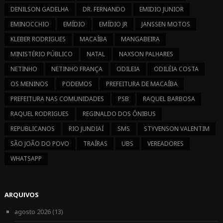
DENILSON GADELHA
DR. FERNANDO
EMIDIO JUNIOR
EMINOCCHIO
EMÍDIO
EMÍDIO JR
JANSSEN MOTOS
KLEBER RODRIGUES
MACAÍBA
MANGABEIRA
MINISTÉRIO PÚBLICO
NATAL
NAXSON PALHARES
NETINHO
NETINHO FRANÇA
ODILEIA
ODILÉIA COSTA
OS MENINOS
PODEMOS
PREFEITURA DE MACAÍBA
PREFEITURA NAS COMUNIDADES
PSB
RAQUEL BARBOSA
RAQUEL RODRIGUES
REGINALDO DOS ÔNIBUS
REPUBLICANOS
RIO JUNDIAÍ
SMS
STYVENSON VALENTIM
SÃO JOÃO DO POVO
TRAÍRAS
UBS
VEREADORES
WHATSAPP
ARQUIVOS
agosto 2026
(13)