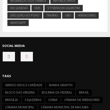
REGINALDO DOS ÔNIBUS
REPUBLICANOS
RIO JUNDIAÍ
SMS
STYVENSON VALENTIM
SÃO JOÃO DO POVO
TRAÍRAS
UBS
VEREADORES
WHATSAPP
SOCIAL MEDIA
CONNECT
CONNECT
ON
ON
FACEBOOK
INSTAGRAM
TAGS
ABRIGO DEUS E CARIDADE
BANDA GRAFITH
BLOCO DAS VIRGENS
BOLINHA DA FEDERAL
BRASIL
BRASÍLIA
CAJAZEIRAS
CHINA
CÂMARA DE VEREADORES
CÂMARA MUNICIPAL
CÂMARA MUNICIPAL DE MACAIBA