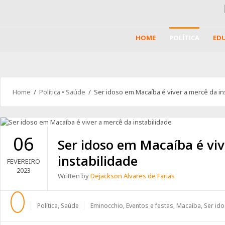
HOME
POLÍTICA
ED
Home
/
Política
•
Saúde
/ Ser idoso em Macaíba é viver a mercê da in
06
Ser idoso em Macaíba é vi
instabilidade
FEVEREIRO
2023
Written by
Dejackson Alvares de Farias
Política
,
Saúde
Eminocchio
,
Eventos e festas
,
Macaíba
,
Ser id