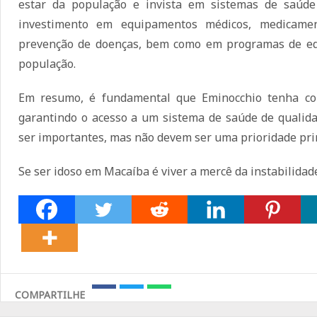
estar da população e invista em sistemas de saúde e
investimento em equipamentos médicos, medicamen
prevenção de doenças, bem como em programas de ed
população.
Em resumo, é fundamental que Eminocchio tenha co
garantindo o acesso a um sistema de saúde de qualida
ser importantes, mas não devem ser uma prioridade prin
Se ser idoso em Macaíba é viver a mercê da instabilidad
COMPARTILHE
Share
Share
Share
on
on
on