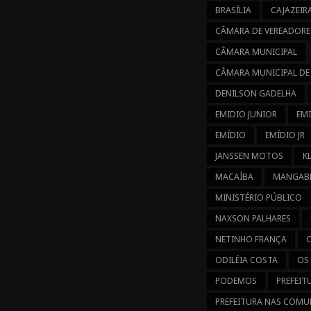
BRASÍLIA
CAJAZEIR
CÂMARA DE VEREADORE
CÂMARA MUNICIPAL
CÂMARA MUNICIPAL DE
DENILSON GADELHA
EMIDIO JUNIOR
EM
EMÍDIO
EMÍDIO JR
JANSSEN MOTOS
K
MACAÍBA
MANGABE
MINISTÉRIO PÚBLICO
NAXSON PALHARES
NETINHO FRANÇA
ODILÉIA COSTA
OS
PODEMOS
PREFEIT
PREFEITURA NAS COMU