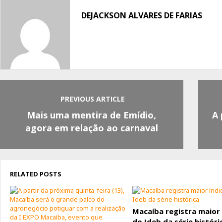
Facebook
Twitter
Whatsapp
DEJACKSON ALVARES DE FARIAS
PREVIOUS ARTICLE
Mais uma mentira de Emídio,
A 
agora em relação ao carnaval
RELATED POSTS
Macaíba registra maior 
do Ideb da série históri