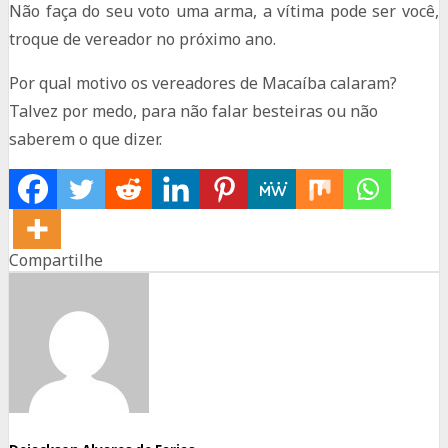
Não faça do seu voto uma arma, a vítima pode ser você,
troque de vereador no próximo ano.
Por qual motivo os vereadores de Macaíba calaram?
Talvez por medo, para não falar besteiras ou não
saberem o que dizer.
Compartilhe
Share
Share
Share
on
on
on
Facebook
Twitter
Whatsapp