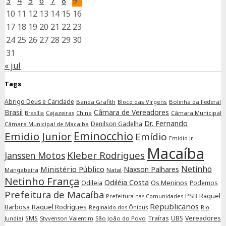
3
4
5
6
7
8
9
10
11
12
13
14
15
16
17
18
19
20
21
22
23
24
25
26
27
28
29
30
31
« jul
Tags
Abrigo Deus e Caridade
Banda Grafith
Bloco das Virgens
Bolinha da Federal
Brasil
Câmara de Vereadores
Cajazeiras
China
Câmara Municipal
Brasília
Dr. Fernando
Denilson Gadelha
Câmara Municipal de Macaiba
Eminocchio
Emidio Junior
Emídio
Emídio Jr
Macaíba
Kleber Rodrigues
Janssen Motos
Netinho
Ministério Público
Naxson Palhares
Mangabeira
Natal
Netinho França
Odiléia Costa
Odileia
Os Meninos
Podemos
Prefeitura de Macaíba
Raquel
PSB
Prefeitura nas Comunidades
Republicanos
Barbosa
Raquel Rodrigues
Rio
Reginaldo dos Ônibus
SMS
Traíras
UBS
Vereadores
Jundiaí
Styvenson Valentim
São João do Povo