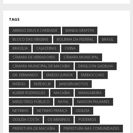
TAGS
ABRIGO DEUS E CARIDADE
BANDA GRAFITH
BLOCO DAS VIRGENS
BOLINHA DA FEDERAL
BRASIL
BRASÍLIA
CAJAZEIRAS
CHINA
CÂMARA DE VEREADORES
CÂMARA MUNICIPAL
CÂMARA MUNICIPAL DE MACAIBA
DENILSON GADELHA
DR. FERNANDO
EMIDIO JUNIOR
EMINOCCHIO
EMÍDIO
EMÍDIO JR
JANSSEN MOTOS
KLEBER RODRIGUES
MACAÍBA
MANGABEIRA
MINISTÉRIO PÚBLICO
NATAL
NAXSON PALHARES
NETINHO
NETINHO FRANÇA
ODILEIA
ODILÉIA COSTA
OS MENINOS
PODEMOS
PREFEITURA DE MACAÍBA
PREFEITURA NAS COMUNIDADES