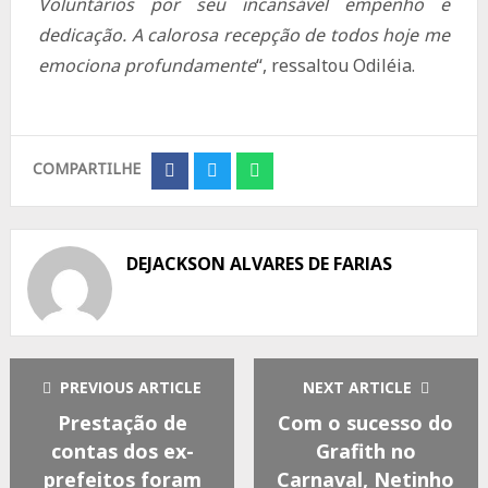
Voluntários por seu incansável empenho e
dedicação. A calorosa recepção de todos hoje me
emociona profundamente
“, ressaltou Odiléia.
COMPARTILHE
Share
Share
Share
on
on
on
Facebook
Twitter
Whatsapp
DEJACKSON ALVARES DE FARIAS
PREVIOUS ARTICLE
NEXT ARTICLE
Prestação de
Com o sucesso do
contas dos ex-
Grafith no
prefeitos foram
Carnaval, Netinho