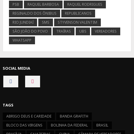
PSB
RAQUEL BARBOSA
RAQUEL RODRIGUES
REGINALDO DOS ÔNIBUS
REPUBLICANOS
RIO JUNDIAÍ
SMS
STYVENSON VALENTIM
SÃO JOÃO DO POVO
TRAÍRAS
UBS
VEREADORES
WHATSAPP
SOCIAL MEDIA
CONNECT
CONNECT
ON
ON
FACEBOOK
INSTAGRAM
TAGS
ABRIGO DEUS E CARIDADE
BANDA GRAFITH
BLOCO DAS VIRGENS
BOLINHA DA FEDERAL
BRASIL