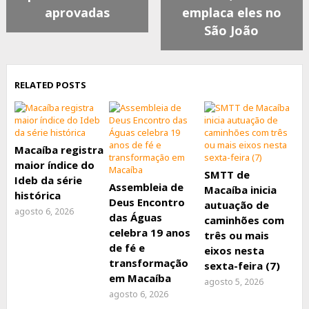
aprovadas
emplaca eles no
São João
RELATED POSTS
Macaíba registra
maior índice do
SMTT de
Ideb da série
Assembleia de
Macaíba inicia
histórica
Deus Encontro
autuação de
agosto 6, 2026
das Águas
caminhões com
celebra 19 anos
três ou mais
de fé e
eixos nesta
transformação
sexta-feira (7)
em Macaíba
agosto 5, 2026
agosto 6, 2026