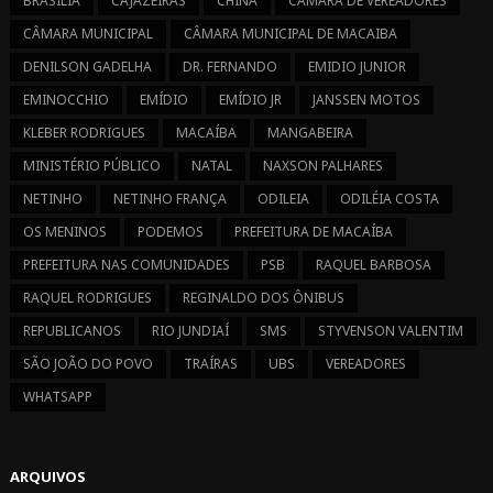
BRASÍLIA
CAJAZEIRAS
CHINA
CÂMARA DE VEREADORES
CÂMARA MUNICIPAL
CÂMARA MUNICIPAL DE MACAIBA
DENILSON GADELHA
DR. FERNANDO
EMIDIO JUNIOR
EMINOCCHIO
EMÍDIO
EMÍDIO JR
JANSSEN MOTOS
KLEBER RODRIGUES
MACAÍBA
MANGABEIRA
MINISTÉRIO PÚBLICO
NATAL
NAXSON PALHARES
NETINHO
NETINHO FRANÇA
ODILEIA
ODILÉIA COSTA
OS MENINOS
PODEMOS
PREFEITURA DE MACAÍBA
PREFEITURA NAS COMUNIDADES
PSB
RAQUEL BARBOSA
RAQUEL RODRIGUES
REGINALDO DOS ÔNIBUS
REPUBLICANOS
RIO JUNDIAÍ
SMS
STYVENSON VALENTIM
SÃO JOÃO DO POVO
TRAÍRAS
UBS
VEREADORES
WHATSAPP
ARQUIVOS