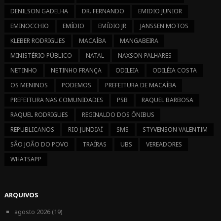
DENILSON GADELHA
DR. FERNANDO
EMIDIO JUNIOR
EMINOCCHIO
EMÍDIO
EMÍDIO JR
JANSSEN MOTOS
KLEBER RODRIGUES
MACAÍBA
MANGABEIRA
MINISTÉRIO PÚBLICO
NATAL
NAXSON PALHARES
NETINHO
NETINHO FRANÇA
ODILEIA
ODILÉIA COSTA
OS MENINOS
PODEMOS
PREFEITURA DE MACAÍBA
PREFEITURA NAS COMUNIDADES
PSB
RAQUEL BARBOSA
RAQUEL RODRIGUES
REGINALDO DOS ÔNIBUS
REPUBLICANOS
RIO JUNDIAÍ
SMS
STYVENSON VALENTIM
SÃO JOÃO DO POVO
TRAÍRAS
UBS
VEREADORES
WHATSAPP
ARQUIVOS
agosto 2026
(19)