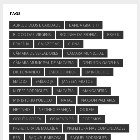
TAGS
ABRIGO DEUS E CARIDADE
BANDA GRAFITH
BLOCO DAS VIRGENS
BOLINHA DA FEDERAL
BRASIL
BRASÍLIA
CAJAZEIRAS
CHINA
CÂMARA DE VEREADORES
CÂMARA MUNICIPAL
CÂMARA MUNICIPAL DE MACAIBA
DENILSON GADELHA
DR. FERNANDO
EMIDIO JUNIOR
EMINOCCHIO
EMÍDIO
EMÍDIO JR
JANSSEN MOTOS
KLEBER RODRIGUES
MACAÍBA
MANGABEIRA
MINISTÉRIO PÚBLICO
NATAL
NAXSON PALHARES
NETINHO
NETINHO FRANÇA
ODILEIA
ODILÉIA COSTA
OS MENINOS
PODEMOS
PREFEITURA DE MACAÍBA
PREFEITURA NAS COMUNIDADES
PSB
RAQUEL BARBOSA
RAQUEL RODRIGUES