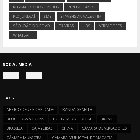
REGINALDO DOS ÔNIBUS
REPUBLICANOS
RIO JUNDIAÍ
SMS
STYVENSON VALENTIM
SÃO JOÃO DO POVO
TRAÍRAS
UBS
VEREADORES
WHATSAPP
SOCIAL MEDIA
CONNECT
CONNECT
ON
ON
FACEBOOK
INSTAGRAM
TAGS
ABRIGO DEUS E CARIDADE
BANDA GRAFITH
BLOCO DAS VIRGENS
BOLINHA DA FEDERAL
BRASIL
BRASÍLIA
CAJAZEIRAS
CHINA
CÂMARA DE VEREADORES
CÂMARA MUNICIPAL
CÂMARA MUNICIPAL DE MACAIBA