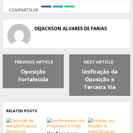
COMPARTILHE
Share
Share
Share
on
on
on
Facebook
Twitter
Whatsapp
DEJACKSON ALVARES DE FARIAS
PREVIOUS ARTICLE
NEXT ARTICLE
Oposição
Unificação da
Fortalecida
Oposição e
Terceira Via
RELATED POSTS