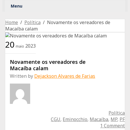
Menu
Ad
Home
/
Política
/ Novamente os vereadores de
Macaíba calam
20
2023
maio
Novamente os vereadores de
Macaíba calam
Written by
Dejackson Alvares de Farias
Política
CGU
,
Eminocchio
,
Macaíba
,
MP
,
PF
1 Comment