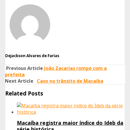
Share
Share
Share
on
on
on
Facebook
Twitter
Whatsapp
Dejackson Alvares de Farias
Previous Article
João Zacarias rompe com a
prefeita
Next Article
Caos no trânsito de Macaíba
Related Posts
Macaíba registra maior índice do Ideb da
série histórica