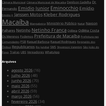
Dr.
Denilson Gadelha
Câmara Municipal
Câmara Municipal de Macaiba
Eminocchio
Emidio Junior
Emídio
Fernando
Kleber Rodrigues
Janssen Motos
Emídio Jr
Macaíba
Ministério Público
Naxson
Mangabeira
Natal
Netinho França
Netinho
Palhares
Odiléia Costa
Odileia
Prefeitura de Macaíba
Os Meninos
Podemos
Prefeitura nas
Raquel Barbosa
Raquel Rodrigues
PSB
Comunidades
Reginaldo dos
Republicanos
SMS
Rio Jundiaí
Styvenson Valentim
São João do
Ônibus
Traíras
UBS
Vereadores
WhatsApp
Povo
Arquivos
agosto 2026
(16)
julho 2026
(48)
junho 2026
(70)
maio 2026
(55)
abril 2026
(59)
março 2026
(56)
fevereiro 2026
(34)