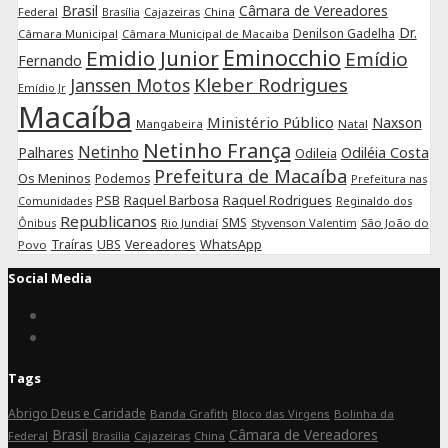
Brasil
Câmara de Vereadores
Federal
Cajazeiras
China
Brasília
Dr.
Denilson Gadelha
Câmara Municipal
Câmara Municipal de Macaiba
Eminocchio
Emidio Junior
Emídio
Fernando
Kleber Rodrigues
Janssen Motos
Emídio Jr
Macaíba
Ministério Público
Naxson
Mangabeira
Natal
Netinho França
Netinho
Palhares
Odiléia Costa
Odileia
Prefeitura de Macaíba
Os Meninos
Podemos
Prefeitura nas
Raquel Barbosa
Raquel Rodrigues
PSB
Comunidades
Reginaldo dos
Republicanos
SMS
Rio Jundiaí
Styvenson Valentim
São João do
Ônibus
Traíras
UBS
Vereadores
WhatsApp
Povo
Social Media
Connect
on
Connect
Facebook
on
Tags
Instagram
Abrigo Deus e Caridade
Banda Grafith
Bloco das Virgens
Bolinha da
Brasil
Câmara de Vereadores
Federal
Cajazeiras
China
Brasília