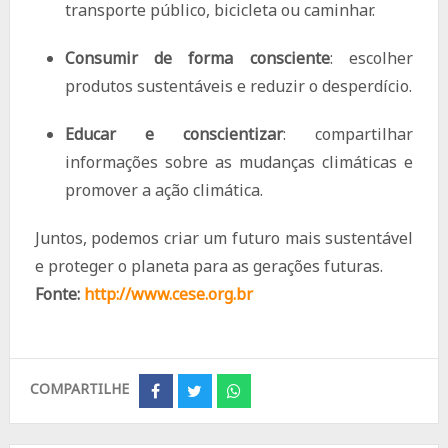
transporte público, bicicleta ou caminhar.
Consumir de forma consciente
: escolher
produtos sustentáveis e reduzir o desperdício.
Educar e conscientizar
: compartilhar
informações sobre as mudanças climáticas e
promover a ação climática.
Juntos, podemos criar um futuro mais sustentável
e proteger o planeta para as gerações futuras.
Fonte:
http://www.cese.org.br
COMPARTILHE
Share
Share
Share
on
on
on
Facebook
Twitter
Whatsapp