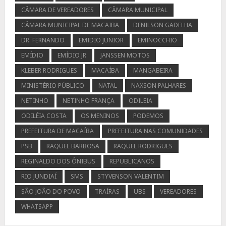
CÂMARA DE VEREADORES
CÂMARA MUNICIPAL
CÂMARA MUNICIPAL DE MACAIBA
DENILSON GADELHA
DR. FERNANDO
EMIDIO JUNIOR
EMINOCCHIO
EMÍDIO
EMÍDIO JR
JANSSEN MOTOS
KLEBER RODRIGUES
MACAÍBA
MANGABEIRA
MINISTÉRIO PÚBLICO
NATAL
NAXSON PALHARES
NETINHO
NETINHO FRANÇA
ODILEIA
ODILÉIA COSTA
OS MENINOS
PODEMOS
PREFEITURA DE MACAÍBA
PREFEITURA NAS COMUNIDADES
PSB
RAQUEL BARBOSA
RAQUEL RODRIGUES
REGINALDO DOS ÔNIBUS
REPUBLICANOS
RIO JUNDIAÍ
SMS
STYVENSON VALENTIM
SÃO JOÃO DO POVO
TRAÍRAS
UBS
VEREADORES
WHATSAPP