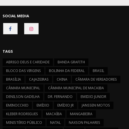
SOCIAL MEDIA
CONNECT
CONNECT
ON
ON
FACEBOOK
INSTAGRAM
TAGS
ABRIGO DEUS E CARIDADE
BANDA GRAFITH
BLOCO DAS VIRGENS
BOLINHA DA FEDERAL
BRASIL
BRASÍLIA
CAJAZEIRAS
CHINA
CÂMARA DE VEREADORES
CÂMARA MUNICIPAL
CÂMARA MUNICIPAL DE MACAIBA
DENILSON GADELHA
DR. FERNANDO
EMIDIO JUNIOR
EMINOCCHIO
EMÍDIO
EMÍDIO JR
JANSSEN MOTOS
KLEBER RODRIGUES
MACAÍBA
MANGABEIRA
MINISTÉRIO PÚBLICO
NATAL
NAXSON PALHARES