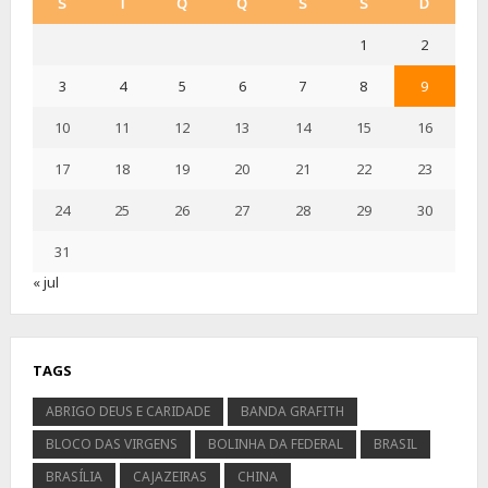
S
T
Q
Q
S
S
D
1
2
3
4
5
6
7
8
9
10
11
12
13
14
15
16
17
18
19
20
21
22
23
24
25
26
27
28
29
30
31
« jul
TAGS
ABRIGO DEUS E CARIDADE
BANDA GRAFITH
BLOCO DAS VIRGENS
BOLINHA DA FEDERAL
BRASIL
BRASÍLIA
CAJAZEIRAS
CHINA