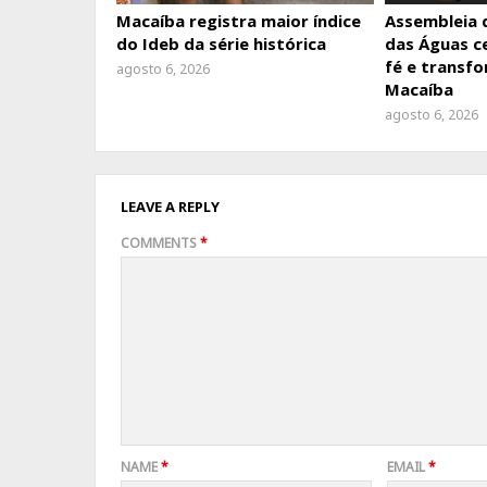
Macaíba registra maior índice
Assembleia 
do Ideb da série histórica
das Águas c
fé e transf
agosto 6, 2026
Macaíba
agosto 6, 2026
LEAVE A REPLY
COMMENTS
*
NAME
*
EMAIL
*