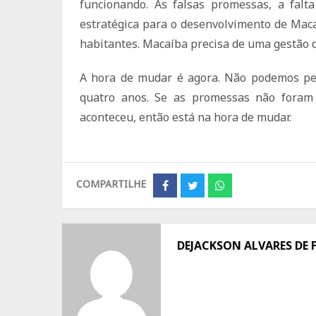
funcionando. As falsas promessas, a falt
estratégica para o desenvolvimento de Maca
habitantes. Macaíba precisa de uma gestão qu
A hora de mudar é agora. Não podemos per
quatro anos. Se as promessas não foram
aconteceu, então está na hora de mudar.
COMPARTILHE
Share
Share
Share
on
on
on
Facebook
Twitter
Whatsapp
DEJACKSON ALVARES DE 