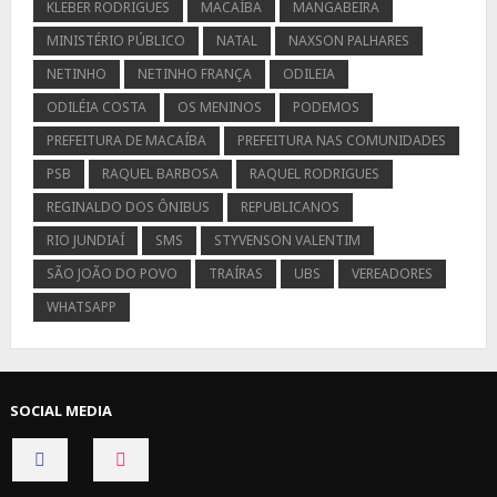
KLEBER RODRIGUES
MACAÍBA
MANGABEIRA
MINISTÉRIO PÚBLICO
NATAL
NAXSON PALHARES
NETINHO
NETINHO FRANÇA
ODILEIA
ODILÉIA COSTA
OS MENINOS
PODEMOS
PREFEITURA DE MACAÍBA
PREFEITURA NAS COMUNIDADES
PSB
RAQUEL BARBOSA
RAQUEL RODRIGUES
REGINALDO DOS ÔNIBUS
REPUBLICANOS
RIO JUNDIAÍ
SMS
STYVENSON VALENTIM
SÃO JOÃO DO POVO
TRAÍRAS
UBS
VEREADORES
WHATSAPP
SOCIAL MEDIA
CONNECT
CONNECT
ON
ON