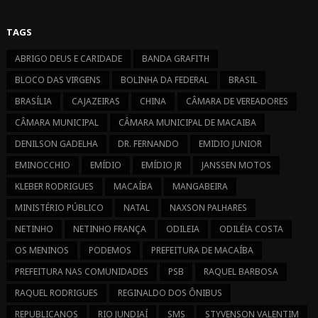
FACEBOOK
INSTAGRAM
TAGS
ABRIGO DEUS E CARIDADE
BANDA GRAFITH
BLOCO DAS VIRGENS
BOLINHA DA FEDERAL
BRASIL
BRASÍLIA
CAJAZEIRAS
CHINA
CÂMARA DE VEREADORES
CÂMARA MUNICIPAL
CÂMARA MUNICIPAL DE MACAIBA
DENILSON GADELHA
DR. FERNANDO
EMIDIO JUNIOR
EMINOCCHIO
EMÍDIO
EMÍDIO JR
JANSSEN MOTOS
KLEBER RODRIGUES
MACAÍBA
MANGABEIRA
MINISTÉRIO PÚBLICO
NATAL
NAXSON PALHARES
NETINHO
NETINHO FRANÇA
ODILEIA
ODILÉIA COSTA
OS MENINOS
PODEMOS
PREFEITURA DE MACAÍBA
PREFEITURA NAS COMUNIDADES
PSB
RAQUEL BARBOSA
RAQUEL RODRIGUES
REGINALDO DOS ÔNIBUS
REPUBLICANOS
RIO JUNDIAÍ
SMS
STYVENSON VALENTIM