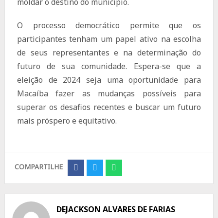
moldar o destino do município.
O processo democrático permite que os
participantes tenham um papel ativo na escolha
de seus representantes e na determinação do
futuro de sua comunidade. Espera-se que a
eleição de 2024 seja uma oportunidade para
Macaíba fazer as mudanças possíveis para
superar os desafios recentes e buscar um futuro
mais próspero e equitativo.
COMPARTILHE
Share
Share
Share
on
on
on
Facebook
Twitter
Whatsapp
DEJACKSON ALVARES DE FARIAS