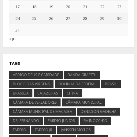
17
18
19
20
21
22
23
24
25
26
27
28
29
30
31
« jul
TAGS
ABRIGO DEUS E CARIDADE
BANDA GRAFITH
BLOCO DAS VIRGENS
BOLINHA DA FEDERAL
BRASIL
BRASÍLIA
CAJAZEIRAS
CHINA
CÂMARA DE VEREADORES
CÂMARA MUNICIPAL
CÂMARA MUNICIPAL DE MACAIBA
DENILSON GADELHA
DR. FERNANDO
EMIDIO JUNIOR
EMINOCCHIO
EMÍDIO
EMÍDIO JR
JANSSEN MOTOS