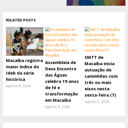
RELATED POSTS
SMTT de
Macaíba registra
Assembleia de
Macaíba inicia
maior índice do
Deus Encontro
autuação de
Ideb da série
das Águas
caminhões com
histórica
celebra 19 anos
três ou mais
agosto 6, 2026
de fé e
eixos nesta
transformação
sexta-feira (7)
em Macaíba
agosto 5, 2026
agosto 6, 2026