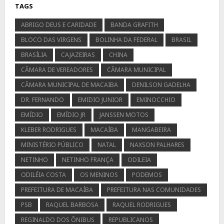
TAGS
ABRIGO DEUS E CARIDADE
BANDA GRAFITH
BLOCO DAS VIRGENS
BOLINHA DA FEDERAL
BRASIL
BRASÍLIA
CAJAZEIRAS
CHINA
CÂMARA DE VEREADORES
CÂMARA MUNICIPAL
CÂMARA MUNICIPAL DE MACAIBA
DENILSON GADELHA
DR. FERNANDO
EMIDIO JUNIOR
EMINOCCHIO
EMÍDIO
EMÍDIO JR
JANSSEN MOTOS
KLEBER RODRIGUES
MACAÍBA
MANGABEIRA
MINISTÉRIO PÚBLICO
NATAL
NAXSON PALHARES
NETINHO
NETINHO FRANÇA
ODILEIA
ODILÉIA COSTA
OS MENINOS
PODEMOS
PREFEITURA DE MACAÍBA
PREFEITURA NAS COMUNIDADES
PSB
RAQUEL BARBOSA
RAQUEL RODRIGUES
REGINALDO DOS ÔNIBUS
REPUBLICANOS