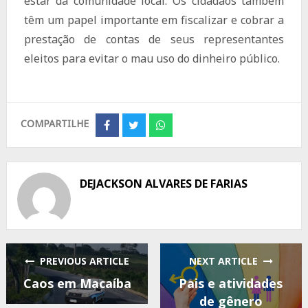
estar da comunidade local. Os cidadãos também
têm um papel importante em fiscalizar e cobrar a
prestação de contas de seus representantes
eleitos para evitar o mau uso do dinheiro público.
COMPARTILHE
Share
Share
Share
on
on
on
Facebook
Twitter
Whatsapp
DEJACKSON ALVARES DE FARIAS
PREVIOUS ARTICLE
NEXT ARTICLE
Caos em Macaíba
Pais e atividades
de gênero