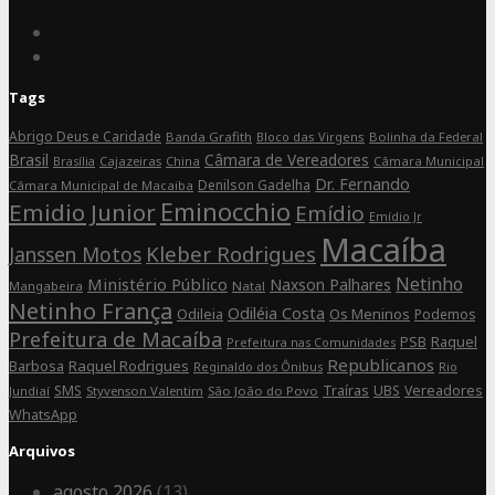
Connect
on
Connect
Facebook
on
Tags
Instagram
Abrigo Deus e Caridade
Banda Grafith
Bloco das Virgens
Bolinha da Federal
Brasil
Câmara de Vereadores
Cajazeiras
China
Câmara Municipal
Brasília
Dr. Fernando
Denilson Gadelha
Câmara Municipal de Macaiba
Eminocchio
Emidio Junior
Emídio
Emídio Jr
Macaíba
Kleber Rodrigues
Janssen Motos
Netinho
Ministério Público
Naxson Palhares
Mangabeira
Natal
Netinho França
Odiléia Costa
Odileia
Os Meninos
Podemos
Prefeitura de Macaíba
Raquel
PSB
Prefeitura nas Comunidades
Republicanos
Barbosa
Raquel Rodrigues
Rio
Reginaldo dos Ônibus
SMS
Traíras
UBS
Vereadores
Jundiaí
Styvenson Valentim
São João do Povo
WhatsApp
Arquivos
agosto 2026
(13)