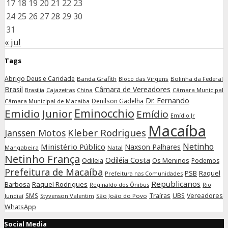
17
18
19
20
21
22
23
24
25
26
27
28
29
30
31
« jul
Tags
Abrigo Deus e Caridade
Banda Grafith
Bloco das Virgens
Bolinha da Federal
Brasil
Câmara de Vereadores
Cajazeiras
China
Câmara Municipal
Brasília
Dr. Fernando
Denilson Gadelha
Câmara Municipal de Macaiba
Eminocchio
Emidio Junior
Emídio
Emídio Jr
Macaíba
Kleber Rodrigues
Janssen Motos
Netinho
Ministério Público
Naxson Palhares
Mangabeira
Natal
Netinho França
Odiléia Costa
Odileia
Os Meninos
Podemos
Prefeitura de Macaíba
Raquel
PSB
Prefeitura nas Comunidades
Republicanos
Barbosa
Raquel Rodrigues
Rio
Reginaldo dos Ônibus
SMS
Traíras
UBS
Vereadores
Jundiaí
Styvenson Valentim
São João do Povo
WhatsApp
Social Media