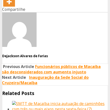
Compartilhe
Share
Share
Share
on
on
on
Facebook
Twitter
Whatsapp
Dejackson Alvares de Farias
Previous Article
Funcionários públicos de Macaíba
são desconsiderados com aumento injusto
Next Article
Inauguração da Sede Social do
Cruzeiro/Macaíba
Related Posts