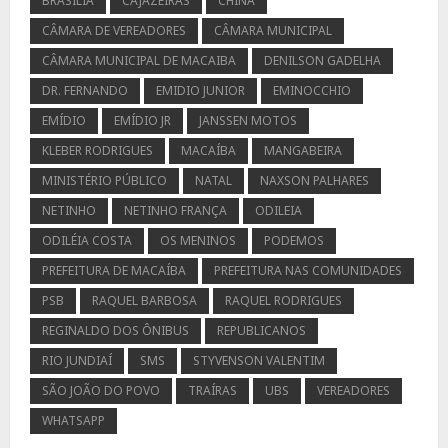
BRASÍLIA
CAJAZEIRAS
CHINA
CÂMARA DE VEREADORES
CÂMARA MUNICIPAL
CÂMARA MUNICIPAL DE MACAIBA
DENILSON GADELHA
DR. FERNANDO
EMIDIO JUNIOR
EMINOCCHIO
EMÍDIO
EMÍDIO JR
JANSSEN MOTOS
KLEBER RODRIGUES
MACAÍBA
MANGABEIRA
MINISTÉRIO PÚBLICO
NATAL
NAXSON PALHARES
NETINHO
NETINHO FRANÇA
ODILEIA
ODILÉIA COSTA
OS MENINOS
PODEMOS
PREFEITURA DE MACAÍBA
PREFEITURA NAS COMUNIDADES
PSB
RAQUEL BARBOSA
RAQUEL RODRIGUES
REGINALDO DOS ÔNIBUS
REPUBLICANOS
RIO JUNDIAÍ
SMS
STYVENSON VALENTIM
SÃO JOÃO DO POVO
TRAÍRAS
UBS
VEREADORES
WHATSAPP