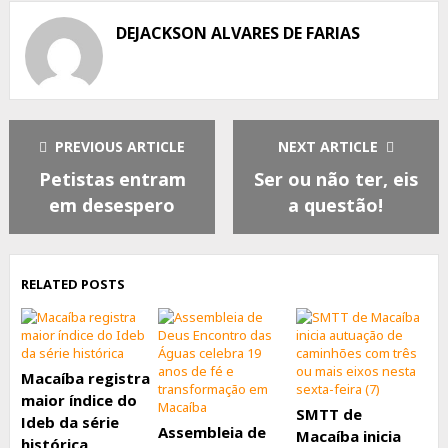
Facebook
Twitter
Whatsapp
DEJACKSON ALVARES DE FARIAS
PREVIOUS ARTICLE
NEXT ARTICLE
Petistas entram
Ser ou não ter, eis
em desespero
a questão!
RELATED POSTS
Macaíba registra
maior índice do
SMTT de
Ideb da série
Assembleia de
Macaíba inicia
histórica