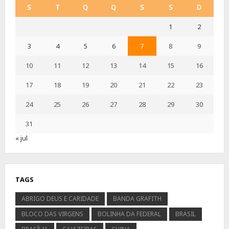
S
T
Q
Q
S
S
D
1
2
3
4
5
6
7
8
9
10
11
12
13
14
15
16
17
18
19
20
21
22
23
24
25
26
27
28
29
30
31
« jul
TAGS
ABRIGO DEUS E CARIDADE
BANDA GRAFITH
BLOCO DAS VIRGENS
BOLINHA DA FEDERAL
BRASIL