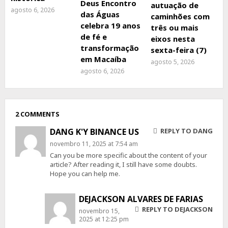
Deus Encontro
autuação de
agosto 6, 2026
das Águas
caminhões com
celebra 19 anos
três ou mais
de fé e
eixos nesta
transformação
sexta-feira (7)
em Macaíba
agosto 5, 2026
agosto 6, 2026
2 COMMENTS
DANG K'Y BINANCE US
REPLY TO DANG
novembro 11, 2025 at 7:54 am
Can you be more specific about the content of your
article? After reading it, I still have some doubts.
Hope you can help me.
DEJACKSON ALVARES DE FARIAS
REPLY TO DEJACKSON
novembro 15,
2025 at 12:25 pm