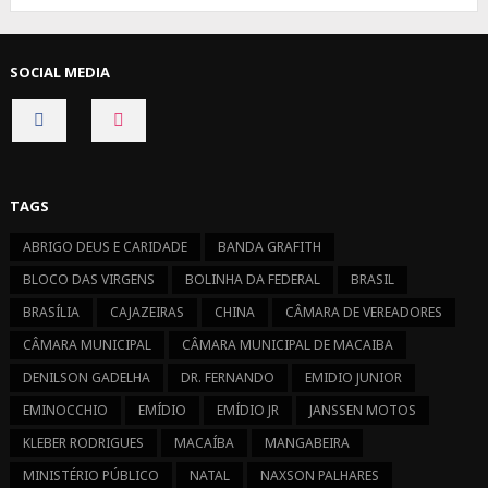
SOCIAL MEDIA
CONNECT
CONNECT
ON
ON
FACEBOOK
INSTAGRAM
TAGS
ABRIGO DEUS E CARIDADE
BANDA GRAFITH
BLOCO DAS VIRGENS
BOLINHA DA FEDERAL
BRASIL
BRASÍLIA
CAJAZEIRAS
CHINA
CÂMARA DE VEREADORES
CÂMARA MUNICIPAL
CÂMARA MUNICIPAL DE MACAIBA
DENILSON GADELHA
DR. FERNANDO
EMIDIO JUNIOR
EMINOCCHIO
EMÍDIO
EMÍDIO JR
JANSSEN MOTOS
KLEBER RODRIGUES
MACAÍBA
MANGABEIRA
MINISTÉRIO PÚBLICO
NATAL
NAXSON PALHARES