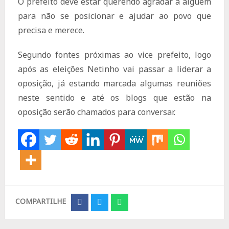
O prefeito deve estar querendo agradar a alguém
para não se posicionar e ajudar ao povo que
precisa e merece.
Segundo fontes próximas ao vice prefeito, logo
após as eleições Netinho vai passar a liderar a
oposição, já estando marcada algumas reuniões
neste sentido e até os blogs que estão na
oposição serão chamados para conversar.
COMPARTILHE
Share
Share
Share
on
on
on