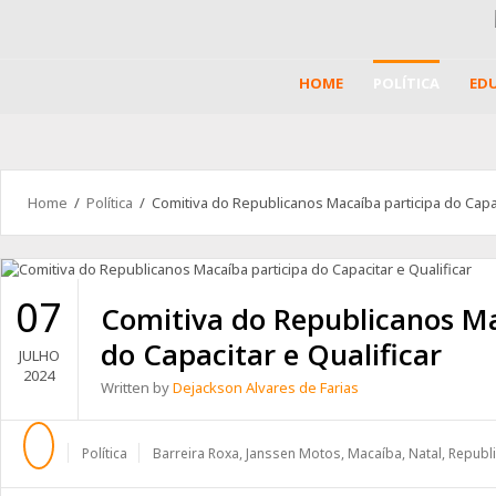
HOME
POLÍTICA
ED
Home
/
Política
/ Comitiva do Republicanos Macaíba participa do Capac
07
Comitiva do Republicanos Ma
do Capacitar e Qualificar
JULHO
2024
Written by
Dejackson Alvares de Farias
Política
Barreira Roxa
,
Janssen Motos
,
Macaíba
,
Natal
,
Republ