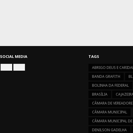
SOCIAL MEDIA
TAGS
ABRIGO DEUS E CARIDA
CONNECT
CONNECT
ON
ON
BANDA GRAFITH
BL
FACEBOOK
INSTAGRAM
BOLINHA DA FEDERAL
BRASÍLIA
CAJAZEIR
CÂMARA DE VEREADORE
CÂMARA MUNICIPAL
CÂMARA MUNICIPAL DE
DENILSON GADELHA