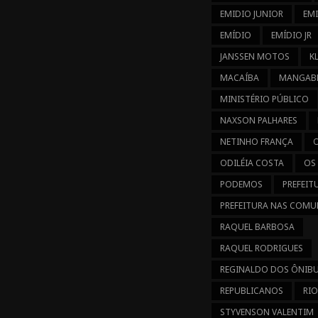
EMIDIO JUNIOR
EM
EMÍDIO
EMÍDIO JR
JANSSEN MOTOS
K
MACAÍBA
MANGABE
MINISTÉRIO PÚBLICO
NAXSON PALHARES
NETINHO FRANÇA
ODILÉIA COSTA
OS
PODEMOS
PREFEIT
PREFEITURA NAS COMU
RAQUEL BARBOSA
RAQUEL RODRIGUES
REGINALDO DOS ÔNIB
REPUBLICANOS
RIO
STYVENSON VALENTIM