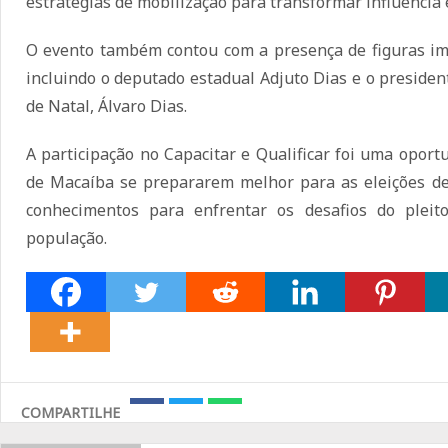
estratégias de mobilização para transformar influência 
O evento também contou com a presença de figuras imp
incluindo o deputado estadual Adjuto Dias e o presiden
de Natal, Álvaro Dias.
A participação no Capacitar e Qualificar foi uma oport
de Macaíba se prepararem melhor para as eleições de 
conhecimentos para enfrentar os desafios do plei
população.
COMPARTILHE
Share
Share
Share
on
on
on