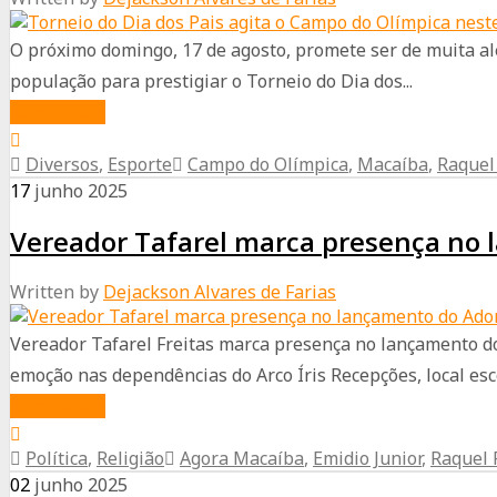
Festival
de
O próximo domingo, 17 de agosto, promete ser de muita ale
Prêmios
população para prestigiar o Torneio do Dia dos...
das
about
Read More
Mães
Torneio
e
Diversos
,
Esporte
Campo do Olímpica
,
Macaíba
,
Raquel
do
reúne
17
junho
2025
Dia
centenas
Vereador Tafarel marca presença no
dos
de
Pais
famílias
Written by
Dejackson Alvares de Farias
agita
em
o
Macaíba
Vereador Tafarel Freitas marca presença no lançamento do 
Campo
emoção nas dependências do Arco Íris Recepções, local esco
do
about
Read More
Olímpica
Vereador
neste
Política
,
Religião
Agora Macaíba
,
Emidio Junior
,
Raquel 
Tafarel
domingo!
02
junho
2025