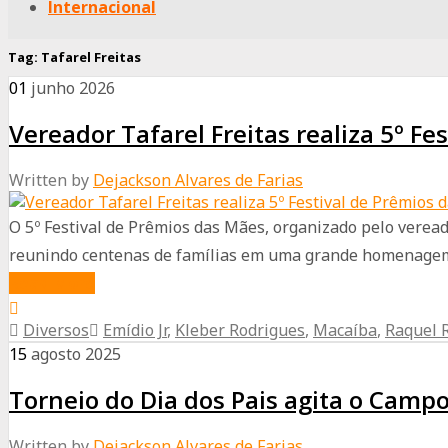
Internacional
Tag:
Tafarel Freitas
01
junho
2026
Vereador Tafarel Freitas realiza 5º F
Written by
Dejackson Alvares de Farias
O 5º Festival de Prêmios das Mães, organizado pelo veread
reunindo centenas de famílias em uma grande homenagem 
about
Read More
Vereador
Diversos
Emídio Jr
,
Kleber Rodrigues
,
Macaíba
,
Raquel 
Tafarel
15
agosto
2025
Freitas
Torneio do Dia dos Pais agita o Camp
realiza
5º
Written by
Dejackson Alvares de Farias