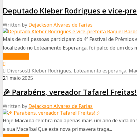
marca
Deputado Kleber Rodrigues e vice-pre
presença
no
Written by
Dejackson Alvares de Farias
lançamento
do
Mais de mil pessoas participam do 4º Festival de Prêmio
Adora
localizado no Loteamento Esperança, foi palco de um dos m
Macaíba
about
Read More
Deputado
Diversos
Kleber Rodrigues
,
Loteamento esperança
,
Ma
Kleber
21
maio
2025
Rodrigues
🎉 Parabéns, vereador Tafarel Freitas!
e
vice-
Written by
Dejackson Alvares de Farias
prefeita
Raquel
Hoje Macaíba celebra não apenas mais um ano de vida do v
Barbosa
a sua Macaíba! Que esta nova primavera traga...
prestigiam