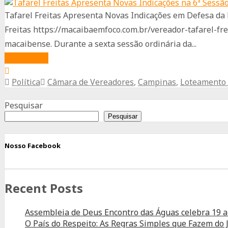
Homenagem
Tafarel Freitas Apresenta Novas Indicações em Defesa da
às
Freitas https://macaibaemfoco.com.br/vereador-tafarel-f
Mães
macaibense. Durante a sexta sessão ordinária da...
com
about
Read More
o
Tafarel
4º
Política
Câmara de Vereadores
,
Campinas
,
Loteamento
Freitas
Advertisement
Festival
Apresenta
Pesquisar
de
Novas
Pesquisar
Prêmios
Indicações
na
Nosso Facebook
6ª
Sessão
Recent Posts
Ordinária
de
Assembleia de Deus Encontro das Águas celebra 19 
2025
O País do Respeito: As Regras Simples que Fazem d