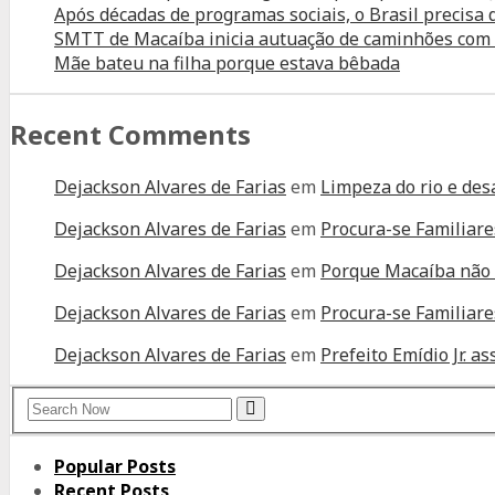
Após décadas de programas sociais, o Brasil precisa
SMTT de Macaíba inicia autuação de caminhões com tr
Mãe bateu na filha porque estava bêbada
Recent Comments
Dejackson Alvares de Farias
em
Limpeza do rio e des
Dejackson Alvares de Farias
em
Procura-se Familiare
Dejackson Alvares de Farias
em
Porque Macaíba não 
Dejackson Alvares de Farias
em
Procura-se Familiare
Dejackson Alvares de Farias
em
Prefeito Emídio Jr. 
Search
Search
for:
Popular Posts
Recent Posts