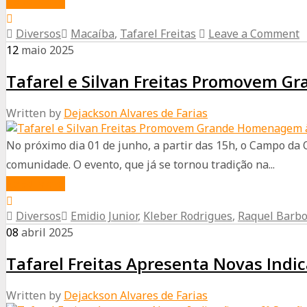
about
Read More
Festival
🎉
de
Diversos
Macaíba
,
Tafarel Freitas
Leave a Comment
Parabéns,
Prêmios
12
maio
2025
vereador
Tafarel e Silvan Freitas Promovem G
Tafarel
Freitas!
Written by
Dejackson Alvares de Farias
🎉
No próximo dia 01 de junho, a partir das 15h, o Campo da
comunidade. O evento, que já se tornou tradição na...
about
Read More
Tafarel
Diversos
Emidio Junior
,
Kleber Rodrigues
,
Raquel Barb
e
08
abril
2025
Silvan
Tafarel Freitas Apresenta Novas Indi
Freitas
Promovem
Written by
Dejackson Alvares de Farias
Grande