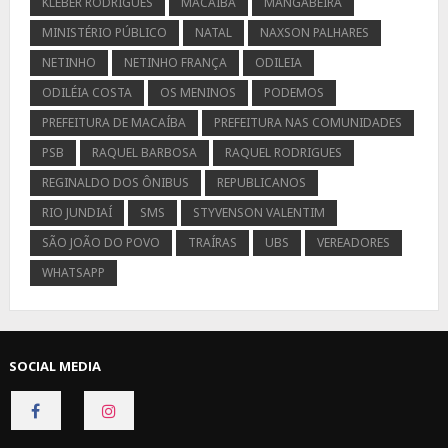
KLEBER RODRIGUES
MACAÍBA
MANGABEIRA
MINISTÉRIO PÚBLICO
NATAL
NAXSON PALHARES
NETINHO
NETINHO FRANÇA
ODILEIA
ODILÉIA COSTA
OS MENINOS
PODEMOS
PREFEITURA DE MACAÍBA
PREFEITURA NAS COMUNIDADES
PSB
RAQUEL BARBOSA
RAQUEL RODRIGUES
REGINALDO DOS ÔNIBUS
REPUBLICANOS
RIO JUNDIAÍ
SMS
STYVENSON VALENTIM
SÃO JOÃO DO POVO
TRAÍRAS
UBS
VEREADORES
WHATSAPP
SOCIAL MEDIA
CONNECT
CONNECT
ON
ON