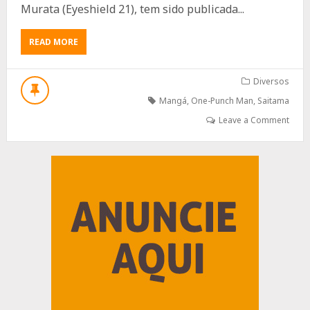
Murata (Eyeshield 21), tem sido publicada...
ABOUT
READ MORE
ONE-
PUNCH
MAN:
Diversos
33
Mangá
,
One-Punch Man
,
Saitama
MILHÕES
DE
Leave a Comment
CÓPIAS
EM
CIRCULAÇÃO
Advertisement