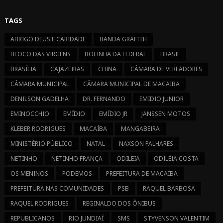
FACEBOOK
INSTAGRAM
TAGS
ABRIGO DEUS E CARIDADE
BANDA GRAFITH
BLOCO DAS VIRGENS
BOLINHA DA FEDERAL
BRASIL
BRASÍLIA
CAJAZEIRAS
CHINA
CÂMARA DE VEREADORES
CÂMARA MUNICIPAL
CÂMARA MUNICIPAL DE MACAIBA
DENILSON GADELHA
DR. FERNANDO
EMIDIO JUNIOR
EMINOCCHIO
EMÍDIO
EMÍDIO JR
JANSSEN MOTOS
KLEBER RODRIGUES
MACAÍBA
MANGABEIRA
MINISTÉRIO PÚBLICO
NATAL
NAXSON PALHARES
NETINHO
NETINHO FRANÇA
ODILEIA
ODILÉIA COSTA
OS MENINOS
PODEMOS
PREFEITURA DE MACAÍBA
PREFEITURA NAS COMUNIDADES
PSB
RAQUEL BARBOSA
RAQUEL RODRIGUES
REGINALDO DOS ÔNIBUS
REPUBLICANOS
RIO JUNDIAÍ
SMS
STYVENSON VALENTIM