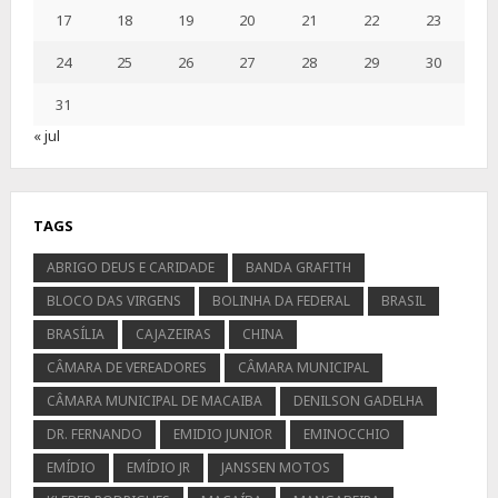
17
18
19
20
21
22
23
24
25
26
27
28
29
30
31
« jul
TAGS
ABRIGO DEUS E CARIDADE
BANDA GRAFITH
BLOCO DAS VIRGENS
BOLINHA DA FEDERAL
BRASIL
BRASÍLIA
CAJAZEIRAS
CHINA
CÂMARA DE VEREADORES
CÂMARA MUNICIPAL
CÂMARA MUNICIPAL DE MACAIBA
DENILSON GADELHA
DR. FERNANDO
EMIDIO JUNIOR
EMINOCCHIO
EMÍDIO
EMÍDIO JR
JANSSEN MOTOS