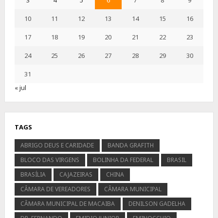
3
4
5
6
7
8
9
10
11
12
13
14
15
16
17
18
19
20
21
22
23
24
25
26
27
28
29
30
31
« jul
TAGS
ABRIGO DEUS E CARIDADE
BANDA GRAFITH
BLOCO DAS VIRGENS
BOLINHA DA FEDERAL
BRASIL
BRASÍLIA
CAJAZEIRAS
CHINA
CÂMARA DE VEREADORES
CÂMARA MUNICIPAL
CÂMARA MUNICIPAL DE MACAIBA
DENILSON GADELHA