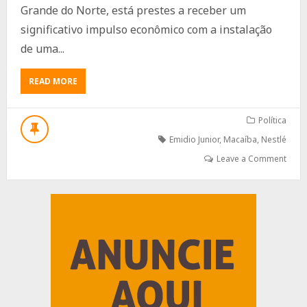
Grande do Norte, está prestes a receber um
significativo impulso econômico com a instalação
de uma...
ABOUT
READ MORE
ESPERANÇA
E
PROGRESSO:
Política
NESTLÉ
Emidio Junior
,
Macaíba
,
Nestlé
ANUNCIA
INSTALAÇÃO
Leave a Comment
DE
FILIAL
EM
Advertisement
MACAÍBA