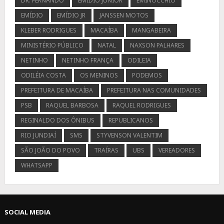
DR. FERNANDO
EMIDIO JUNIOR
EMINOCCHIO
EMÍDIO
EMÍDIO JR
JANSSEN MOTOS
KLEBER RODRIGUES
MACAÍBA
MANGABEIRA
MINISTÉRIO PÚBLICO
NATAL
NAXSON PALHARES
NETINHO
NETINHO FRANÇA
ODILEIA
ODILÉIA COSTA
OS MENINOS
PODEMOS
PREFEITURA DE MACAÍBA
PREFEITURA NAS COMUNIDADES
PSB
RAQUEL BARBOSA
RAQUEL RODRIGUES
REGINALDO DOS ÔNIBUS
REPUBLICANOS
RIO JUNDIAÍ
SMS
STYVENSON VALENTIM
SÃO JOÃO DO POVO
TRAÍRAS
UBS
VEREADORES
WHATSAPP
SOCIAL MEDIA