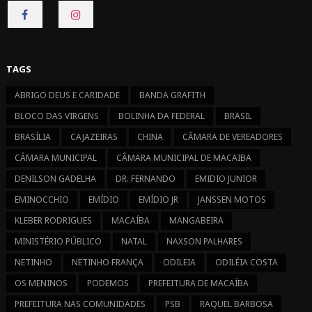
CONNECT
CONNECT
ON
ON
FACEBOOK
INSTAGRAM
TAGS
ABRIGO DEUS E CARIDADE
BANDA GRAFITH
BLOCO DAS VIRGENS
BOLINHA DA FEDERAL
BRASIL
BRASÍLIA
CAJAZEIRAS
CHINA
CÂMARA DE VEREADORES
CÂMARA MUNICIPAL
CÂMARA MUNICIPAL DE MACAIBA
DENILSON GADELHA
DR. FERNANDO
EMIDIO JUNIOR
EMINOCCHIO
EMÍDIO
EMÍDIO JR
JANSSEN MOTOS
KLEBER RODRIGUES
MACAÍBA
MANGABEIRA
MINISTÉRIO PÚBLICO
NATAL
NAXSON PALHARES
NETINHO
NETINHO FRANÇA
ODILEIA
ODILÉIA COSTA
OS MENINOS
PODEMOS
PREFEITURA DE MACAÍBA
PREFEITURA NAS COMUNIDADES
PSB
RAQUEL BARBOSA