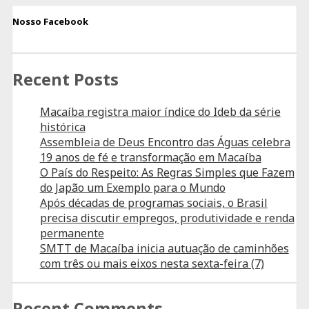
Nosso Facebook
Recent Posts
Macaíba registra maior índice do Ideb da série
histórica
Assembleia de Deus Encontro das Águas celebra
19 anos de fé e transformação em Macaíba
O País do Respeito: As Regras Simples que Fazem
do Japão um Exemplo para o Mundo
Após décadas de programas sociais, o Brasil
precisa discutir empregos, produtividade e renda
permanente
SMTT de Macaíba inicia autuação de caminhões
com três ou mais eixos nesta sexta-feira (7)
Recent Comments