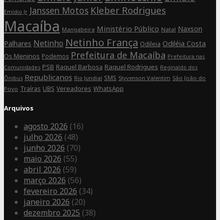
Kleber Rodrigues
Janssen Motos
Emídio Jr
Macaíba
Ministério Público
Naxson
Mangabeira
Natal
Netinho França
Netinho
Palhares
Odiléia Costa
Odileia
Prefeitura de Macaíba
Os Meninos
Podemos
Prefeitura nas
Raquel Barbosa
Raquel Rodrigues
PSB
Comunidades
Reginaldo dos
Republicanos
SMS
Rio Jundiaí
Styvenson Valentim
São João do
Ônibus
Traíras
UBS
Vereadores
WhatsApp
Povo
Arquivos
agosto 2026
(16)
julho 2026
(48)
junho 2026
(70)
maio 2026
(55)
abril 2026
(59)
março 2026
(56)
fevereiro 2026
(34)
janeiro 2026
(20)
dezembro 2025
(38)