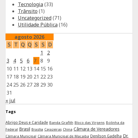
Tecnologia
(33)
Trânsito
(1)
Uncategorized
(71)
Utilidade Pública
(16)
agosto 2026
S
T
Q
Q
S
S
D
1
2
3
4
5
6
7
8
9
10
11
12
13
14
15
16
17
18
19
20
21
22
23
24
25
26
27
28
29
30
31
« jul
Tags
Abrigo Deus e Caridade
Banda Grafith
Bloco das Virgens
Bolinha da
Brasil
Câmara de Vereadores
Federal
Cajazeiras
China
Brasília
Dr.
Denilson Gadelha
Câmara Municipal
Câmara Municipal de Macaiba