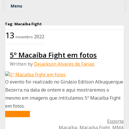
Menu
Ad
Tag:
Macaiba Fight
13
2022
novembro
5º Macaíba Fight em fotos
Written by
Dejackson Alvares de Farias
O evento foi realizado no Ginásio Edilson Albuquerque
Bezerra na data de ontem e aqui mostraremos o
mesmo em imagens que intitulamos 5º Macaíba Fight
em fotos.
about
Read More
Esporte
5º
Macaíba
,
Macaiba Fight
,
MMA