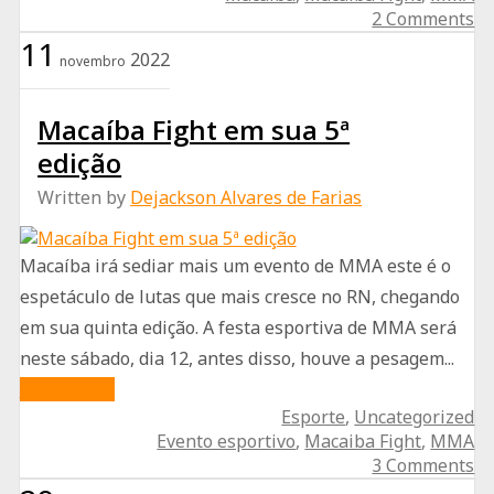
Macaíba
2 Comments
Fight
11
2022
novembro
em
fotos
Macaíba Fight em sua 5ª
edição
Written by
Dejackson Alvares de Farias
Macaíba irá sediar mais um evento de MMA este é o
espetáculo de lutas que mais cresce no RN, chegando
em sua quinta edição. A festa esportiva de MMA será
neste sábado, dia 12, antes disso, houve a pesagem...
about
Read More
Esporte
,
Uncategorized
Macaíba
Evento esportivo
,
Macaiba Fight
,
MMA
Fight
3 Comments
em