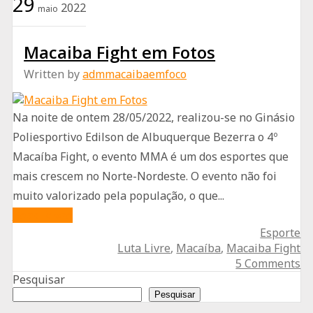
29
2022
maio
sua
5ª
Macaiba Fight em Fotos
edição
Written by
admmacaibaemfoco
Na noite de ontem 28/05/2022, realizou-se no Ginásio
Poliesportivo Edilson de Albuquerque Bezerra o 4º
Macaíba Fight, o evento MMA é um dos esportes que
mais crescem no Norte-Nordeste. O evento não foi
muito valorizado pela população, o que...
about
Read More
Esporte
Macaiba
Luta Livre
,
Macaíba
,
Macaiba Fight
Fight
5 Comments
em
Pesquisar
Fotos
Pesquisar