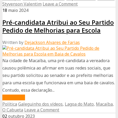
Styvenson Valentim
Leave a Comment
moderna
18
maio
2024
e
Pré-candidata Atribui ao Seu Partido
inovadora
é
Pedido de Melhorias para Escola
resultado
Written by
Dejackson Alvares de Farias
de
parceria
entre
Na cidade de Macaíba, uma pré-candidata a vereadora
Emídio
causou polêmica ao afirmar em suas redes sociais, que
Jr
seu partido solicitou ao senador e ao prefeito melhorias
e
para uma escola que funcionava em uma baia de cavalos.
senador
Contudo, essa declaração...
Styvenson
about
Read More
Política
Galeguinho dos vídeos
,
Lagoa do Mato
,
Macaíba
,
Pré-
O Cabueta
Leave a Comment
candidata
02
outubro
2023