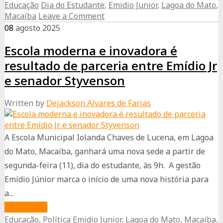
Educação
Dia do Estudante
,
Emidio Junior
,
Lagoa do Mato
,
Macaíba
ensino
Macaíba
Leave a Comment
ganha
08
agosto
2025
uma
Escola moderna e inovadora é
das
mais
resultado de parceria entre Emídio Jr
modernas
e senador Styvenson
escolas
Written by
Dejackson Alvares de Farias
públicas
do
RN
A Escola Municipal Iolanda Chaves de Lucena, em Lagoa
no
do Mato, Macaíba, ganhará uma nova sede a partir de
Dia
segunda-feira (11), dia do estudante, às 9h. A gestão
do
Emídio Júnior marca o início de uma nova história para
Estudante
a...
about
Read More
Educação
,
Política
Emidio Junior
,
Lagoa do Mato
,
Macaíba
,
Escola