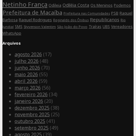
Netinho França
Odiléia Costa
Odileia
Os Meninos
Podemos
Prefeitura de Macaíba
Raquel
PSB
Prefeitura nas Comunidades
Republicanos
Barbosa
Raquel Rodrigues
Rio
Reginaldo dos Ônibus
SMS
Traíras
UBS
Vereadores
Jundiaí
Styvenson Valentim
São João do Povo
WhatsApp
Arquivos
agosto 2026
(17)
julho 2026
(48)
junho 2026
(70)
maio 2026
(55)
abril 2026
(59)
março 2026
(56)
fevereiro 2026
(34)
janeiro 2026
(20)
dezembro 2025
(38)
novembro 2025
(25)
outubro 2025
(41)
setembro 2025
(49)
agosto 2025
(39)