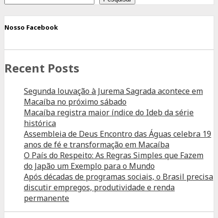
projeto
de
Nosso Facebook
revitalização
da
Recent Posts
escola
em
Segunda louvação à Jurema Sagrada acontece em
Lagoa
Macaíba no próximo sábado
do
Macaíba registra maior índice do Ideb da série
Mato
histórica
Assembleia de Deus Encontro das Águas celebra 19
anos de fé e transformação em Macaíba
O País do Respeito: As Regras Simples que Fazem
do Japão um Exemplo para o Mundo
Após décadas de programas sociais, o Brasil precisa
discutir empregos, produtividade e renda
permanente