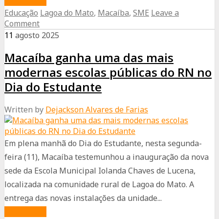
Read More
Educação
Lagoa do Mato
,
Macaíba
,
SME
Leave a
Prefeitura
Comment
de
11
agosto
2025
Macaíba
Macaíba ganha uma das mais
inicia
entrega
modernas escolas públicas do RN no
de
Dia do Estudante
fardamento
Written by
Dejackson Alvares de Farias
e
kit
escolar
Em plena manhã do Dia do Estudante, nesta segunda-
aos
feira (11), Macaíba testemunhou a inauguração da nova
alunos
sede da Escola Municipal Iolanda Chaves de Lucena,
da
localizada na comunidade rural de Lagoa do Mato. A
rede
entrega das novas instalações da unidade...
municipal
about
Read More
de