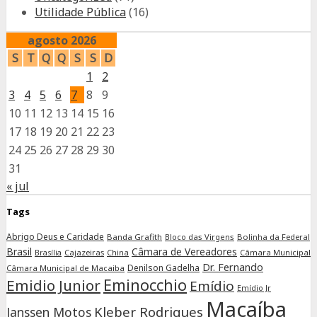
Utilidade Pública
(16)
agosto 2026
S
T
Q
Q
S
S
D
1
2
3
4
5
6
7
8
9
10
11
12
13
14
15
16
17
18
19
20
21
22
23
24
25
26
27
28
29
30
31
« jul
Tags
Abrigo Deus e Caridade
Banda Grafith
Bloco das Virgens
Bolinha da Federal
Brasil
Câmara de Vereadores
Cajazeiras
China
Câmara Municipal
Brasília
Dr. Fernando
Denilson Gadelha
Câmara Municipal de Macaiba
Eminocchio
Emidio Junior
Emídio
Emídio Jr
Macaíba
Kleber Rodrigues
Janssen Motos