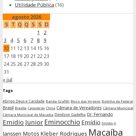
Utilidade Pública
(16)
agosto 2026
S
T
Q
Q
S
S
D
1
2
3
4
5
6
7
8
9
10
11
12
13
14
15
16
17
18
19
20
21
22
23
24
25
26
27
28
29
30
31
« jul
Tags
Abrigo Deus e Caridade
Banda Grafith
Bloco das Virgens
Bolinha da Federal
Brasil
Câmara de Vereadores
Cajazeiras
China
Câmara Municipal
Brasília
Dr. Fernando
Denilson Gadelha
Câmara Municipal de Macaiba
Eminocchio
Emidio Junior
Emídio
Emídio Jr
Macaíba
Kleber Rodrigues
Janssen Motos