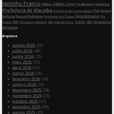
Netinho França
Odiléia Costa
Odileia
Os Meninos
Podemos
Prefeitura de Macaíba
Raquel
PSB
Prefeitura nas Comunidades
Republicanos
Barbosa
Raquel Rodrigues
Rio
Reginaldo dos Ônibus
SMS
Traíras
UBS
Vereadores
Jundiaí
Styvenson Valentim
São João do Povo
WhatsApp
Arquivos
agosto 2026
(20)
julho 2026
(48)
junho 2026
(70)
maio 2026
(55)
abril 2026
(59)
março 2026
(56)
fevereiro 2026
(34)
janeiro 2026
(20)
dezembro 2025
(38)
novembro 2025
(25)
outubro 2025
(41)
setembro 2025
(49)
agosto 2025
(39)