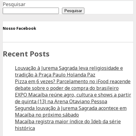
LINDO
Pesquisar
O
Pesquisar
GOVERNO
DOS
Nosso Facebook
MENINOS
Recent Posts
Louvação à Jurema Sagrada leva religiosidade e
tradição à Praça Paulo Holanda Paz
Pizza em 6 vezes? Parcelamento no iFood reacende
debate sobre o poder de compra do brasileiro
EXPO Macaíba reúne agro, cultura e shows a partir
de quinta (13) na Arena Otaviano Pessoa
Segunda louvação à Jurema Sagrada acontece em
Macaíba no próximo sábado
Macaíba registra maior índice do Ideb da série
histórica