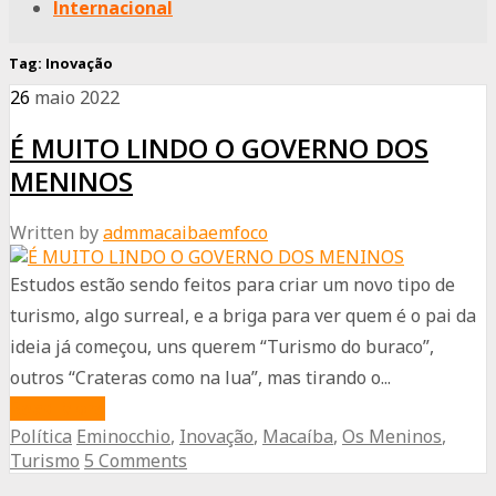
Internacional
Tag:
Inovação
26
maio
2022
É MUITO LINDO O GOVERNO DOS
MENINOS
Written by
admmacaibaemfoco
Estudos estão sendo feitos para criar um novo tipo de
turismo, algo surreal, e a briga para ver quem é o pai da
ideia já começou, uns querem “Turismo do buraco”,
outros “Crateras como na lua”, mas tirando o...
about
Read More
Política
Eminocchio
,
Inovação
,
Macaíba
,
Os Meninos
,
É
Turismo
5 Comments
MUITO
Advertisement