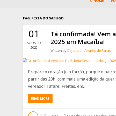
HOME
PO
TAG:
FESTA DO SABUGO
01
Tá confirmada! Vem aí
2025 em Macaíba!
AGOSTO
2025
Written by
Dejackson Alvares de Farias
Prepare o coração (e o forró!), porque o bairro
partir das 20h, com mais uma edição da quer
vereador Tafarel Freitas, em...
ABOUT
READ MORE
TÁ
CONFIRMADA!
VEM
Cultura
Festa do Sabugo
,
Macaíba
,
Taffa