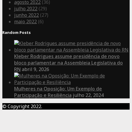
agosto 2022
(36)
julho 2022
(29)
junho 2022
(27)
maio 2022
(6)
Random Posts
Kleber Rodrigues assume presidência de novo
bloco parlamentar na Assembleia Legislativa do
RN
abril 9, 2026
Mulheres na Oposição: Um Exemplo de
Participação e Resiliência
julho 22, 2024
© Copyright 2022.