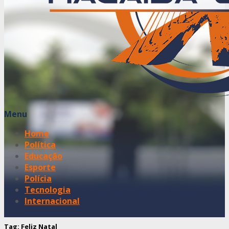
Menu
Home
Política
Educação
Esporte
Polícia
Tecnologia
Internacional
Tag:
Feliz Natal