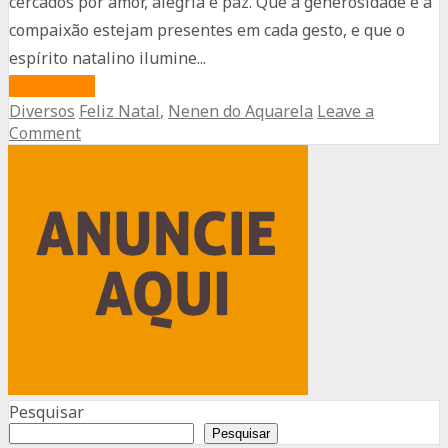
cercados por amor, alegria e paz. Que a generosidade e a
compaixão estejam presentes em cada gesto, e que o
espírito natalino ilumine...
about
Read More
Diversos
Feliz Natal
,
Nenen do Aquarela
Leave a
Feliz
Comment
Natal
Advertisement
a
todos
os
macaibenses
Pesquisar
Pesquisar