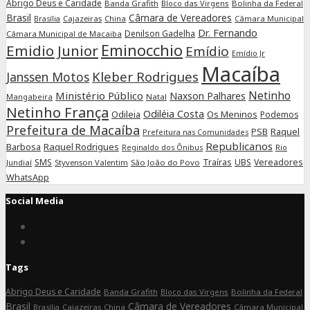
Abrigo Deus e Caridade
Banda Grafith
Bloco das Virgens
Bolinha da Federal
Brasil
Câmara de Vereadores
Cajazeiras
China
Câmara Municipal
Brasília
Dr. Fernando
Denilson Gadelha
Câmara Municipal de Macaiba
Eminocchio
Emidio Junior
Emídio
Emídio Jr
Macaíba
Kleber Rodrigues
Janssen Motos
Netinho
Ministério Público
Naxson Palhares
Mangabeira
Natal
Netinho França
Odiléia Costa
Odileia
Os Meninos
Podemos
Prefeitura de Macaíba
Raquel
PSB
Prefeitura nas Comunidades
Republicanos
Barbosa
Raquel Rodrigues
Rio
Reginaldo dos Ônibus
SMS
Traíras
UBS
Vereadores
Jundiaí
Styvenson Valentim
São João do Povo
WhatsApp
Social Media
Connect
on
Connect
Facebook
on
Tags
Instagram
Abrigo Deus e Caridade
Banda Grafith
Bloco das Virgens
Bolinha da Federal
Brasil
Câmara de Vereadores
Cajazeiras
China
Câmara Municipal
Brasília