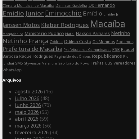
Dr. Fernando
Denilson Gadelha
Câmara Municipal de Macaiba
Eminocchio
Emidio Junior
Emídio
Emídio Jr
Macaíba
Kleber Rodrigues
Janssen Motos
Netinho
Ministério Público
Naxson Palhares
Mangabeira
Natal
Netinho França
Odiléia Costa
Odileia
Os Meninos
Podemos
Prefeitura de Macaíba
Raquel
PSB
Prefeitura nas Comunidades
Republicanos
Barbosa
Raquel Rodrigues
Rio
Reginaldo dos Ônibus
SMS
Traíras
UBS
Vereadores
Jundiaí
Styvenson Valentim
São João do Povo
WhatsApp
Arquivos
agosto 2026
(16)
julho 2026
(48)
junho 2026
(70)
maio 2026
(55)
abril 2026
(59)
março 2026
(56)
fevereiro 2026
(34)