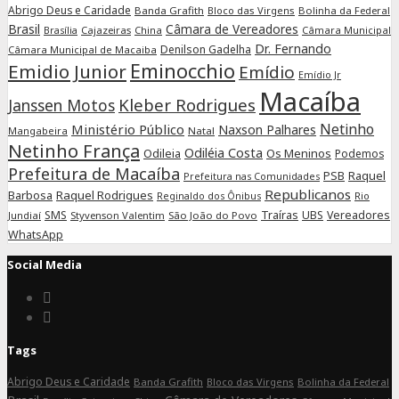
Abrigo Deus e Caridade
Banda Grafith
Bloco das Virgens
Bolinha da Federal
Brasil
Câmara de Vereadores
Cajazeiras
China
Câmara Municipal
Brasília
Dr. Fernando
Denilson Gadelha
Câmara Municipal de Macaiba
Eminocchio
Emidio Junior
Emídio
Emídio Jr
Macaíba
Kleber Rodrigues
Janssen Motos
Netinho
Ministério Público
Naxson Palhares
Mangabeira
Natal
Netinho França
Odiléia Costa
Odileia
Os Meninos
Podemos
Prefeitura de Macaíba
Raquel
PSB
Prefeitura nas Comunidades
Republicanos
Barbosa
Raquel Rodrigues
Rio
Reginaldo dos Ônibus
SMS
Traíras
UBS
Vereadores
Jundiaí
Styvenson Valentim
São João do Povo
WhatsApp
Social Media
Connect
on
Connect
Facebook
on
Tags
Instagram
Abrigo Deus e Caridade
Banda Grafith
Bloco das Virgens
Bolinha da Federal