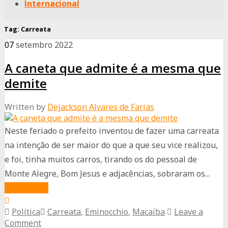
Internacional
Tag:
Carreata
07
setembro
2022
A caneta que admite é a mesma que
demite
Written by
Dejackson Alvares de Farias
Neste feriado o prefeito inventou de fazer uma carreata
na intenção de ser maior do que a que seu vice realizou,
e foi, tinha muitos carros, tirando os do pessoal de
Monte Alegre, Bom Jesus e adjacências, sobraram os...
about
Read More
A
Política
Carreata
,
Eminocchio
,
Macaíba
Leave a
caneta
Comment