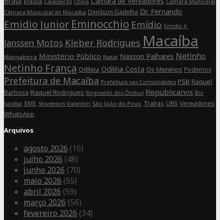
Brasil
Câmara de Vereadores
Cajazeiras
China
Câmara Municipal
Brasília
Dr. Fernando
Denilson Gadelha
Câmara Municipal de Macaiba
Eminocchio
Emidio Junior
Emídio
Emídio Jr
Macaíba
Kleber Rodrigues
Janssen Motos
Netinho
Ministério Público
Naxson Palhares
Mangabeira
Natal
Netinho França
Odiléia Costa
Odileia
Os Meninos
Podemos
Prefeitura de Macaíba
Raquel
PSB
Prefeitura nas Comunidades
Republicanos
Barbosa
Raquel Rodrigues
Rio
Reginaldo dos Ônibus
SMS
Traíras
UBS
Vereadores
Jundiaí
Styvenson Valentim
São João do Povo
WhatsApp
Arquivos
agosto 2026
(15)
julho 2026
(48)
junho 2026
(70)
maio 2026
(55)
abril 2026
(59)
março 2026
(56)
fevereiro 2026
(34)