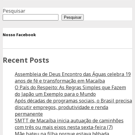
que
Advertisement
admite
Pesquisar
é
Pesquisar
a
mesma
Nosso Facebook
que
demite
Recent Posts
Assembleia de Deus Encontro das Águas celebra 19
anos de fé e transformação em Macaíba
O País do Respeito: As Regras Simples que Fazem
do Japão um Exemplo para o Mundo
Após décadas de programas sociais, o Brasil precisa
discutir empregos, produtividade e renda
permanente
SMTT de Macaíba inicia autuação de caminhões
com três ou mais eixos nesta sexta-feira (7)
Mãe bateu na filha porque estava bêbada