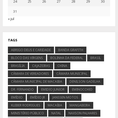
24
25
26
27
28
29
30
31
« jul
TAGS
ABRIGO DEUS E CARIDADE
BANDA GRAFITH
BLOCO DAS VIRGENS
BOLINHA DA FEDERAL
BRASIL
BRASÍLIA
CAJAZEIRAS
CHINA
CÂMARA DE VEREADORES
CÂMARA MUNICIPAL
CÂMARA MUNICIPAL DE MACAIBA
DENILSON GADELHA
DR. FERNANDO
EMIDIO JUNIOR
EMINOCCHIO
EMÍDIO
EMÍDIO JR
JANSSEN MOTOS
KLEBER RODRIGUES
MACAÍBA
MANGABEIRA
MINISTÉRIO PÚBLICO
NATAL
NAXSON PALHARES