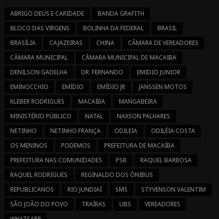
ABRIGO DEUS E CARIDADE
BANDA GRAFITH
BLOCO DAS VIRGENS
BOLINHA DA FEDERAL
BRASIL
BRASÍLIA
CAJAZEIRAS
CHINA
CÂMARA DE VEREADORES
CÂMARA MUNICIPAL
CÂMARA MUNICIPAL DE MACAIBA
DENILSON GADELHA
DR. FERNANDO
EMIDIO JUNIOR
EMINOCCHIO
EMÍDIO
EMÍDIO JR
JANSSEN MOTOS
KLEBER RODRIGUES
MACAÍBA
MANGABEIRA
MINISTÉRIO PÚBLICO
NATAL
NAXSON PALHARES
NETINHO
NETINHO FRANÇA
ODILEIA
ODILÉIA COSTA
OS MENINOS
PODEMOS
PREFEITURA DE MACAÍBA
PREFEITURA NAS COMUNIDADES
PSB
RAQUEL BARBOSA
RAQUEL RODRIGUES
REGINALDO DOS ÔNIBUS
REPUBLICANOS
RIO JUNDIAÍ
SMS
STYVENSON VALENTIM
SÃO JOÃO DO POVO
TRAÍRAS
UBS
VEREADORES
WHATSAPP