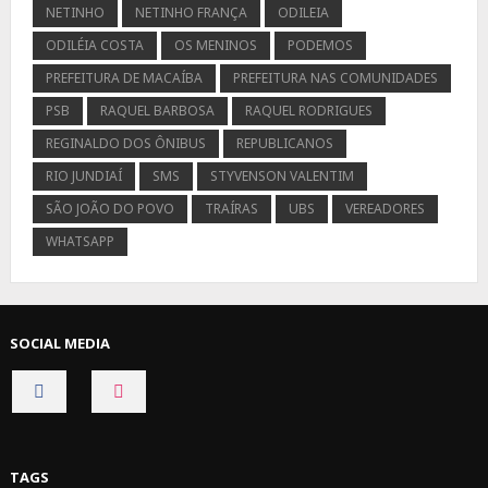
NETINHO
NETINHO FRANÇA
ODILEIA
ODILÉIA COSTA
OS MENINOS
PODEMOS
PREFEITURA DE MACAÍBA
PREFEITURA NAS COMUNIDADES
PSB
RAQUEL BARBOSA
RAQUEL RODRIGUES
REGINALDO DOS ÔNIBUS
REPUBLICANOS
RIO JUNDIAÍ
SMS
STYVENSON VALENTIM
SÃO JOÃO DO POVO
TRAÍRAS
UBS
VEREADORES
WHATSAPP
SOCIAL MEDIA
CONNECT
CONNECT
ON
ON
FACEBOOK
INSTAGRAM
TAGS