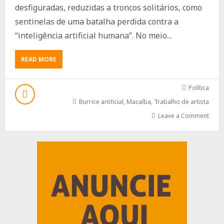
desfiguradas, reduzidas a troncos solitários, como
sentinelas de uma batalha perdida contra a
“inteligência artificial humana”. No meio...
ABOUT
READ MORE
O
GRANDE
DESMATAMENTO
Política
DO
Burrice artificial
,
Macaíba
,
Trabalho de artista
BARRO
VERMELHO:
Leave a Comment
A
PODA
ABSURDA
Advertisement